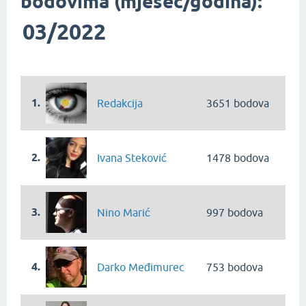
bodovima (mjesec/godina):
03/2022
1.
Redakcija
3651 bodova
2.
Ivana Steković
1478 bodova
3.
Nino Marić
997 bodova
4.
Darko Međimurec
753 bodova