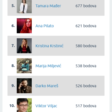
5.
Tamara Mađer
677 bodova
6.
Ana Pilato
621 bodova
7.
Kristina Krstinić
580 bodova
8.
Marija Miljević
538 bodova
9.
Darko Mareš
526 bodova
10.
Viktor Viljac
517 bodova