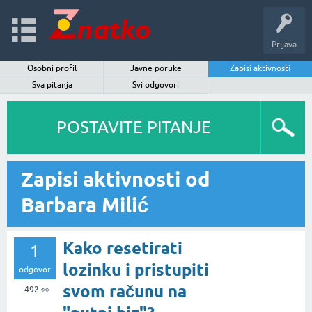
Prijava
Osobni profil
Javne poruke
Zapisi aktivnosti
Sva pitanja
Svi odgovori
POSTAVITE PITANJE
Zapisi aktivnosti od
Barbara Milić
Kako resetirati
1
lozinku i pristupiti
odgovor
svom računu na
492
👀