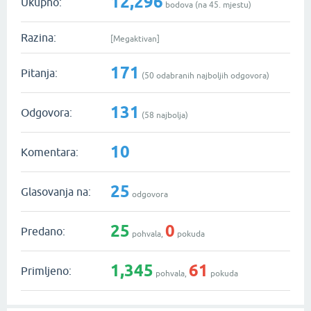
12,296
Ukupno:
bodova (na
45
. mjestu)
Razina:
[Megaktivan]
171
Pitanja:
(
50
odabranih najboljih odgovora)
131
Odgovora:
(
58
najbolja)
10
Komentara:
25
Glasovanja na:
odgovora
25
0
Predano:
pohvala,
pokuda
1,345
61
Primljeno:
pohvala,
pokuda