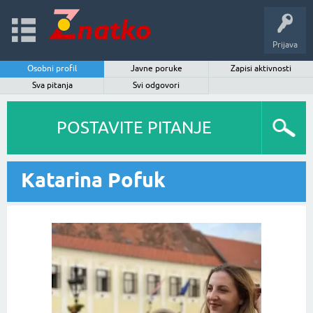
Prijava
Osobni profil
Javne poruke
Zapisi aktivnosti
Sva pitanja
Svi odgovori
POSTAVITE PITANJE
Katarina Pofuk