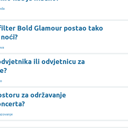
oda
filter Bold Glamour postao tako
 noći?
ava
vjetnika ili odvjetnicu za
e?
vo
ostoru za održavanje
ncerta?
azovanje