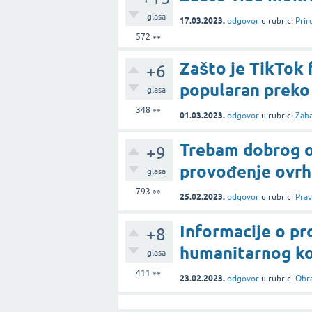
glasa
17.03.2023.
odgovor
u rubrici
Prir
572
👀
Zašto je TikTok 
+6
popularan preko
glasa
348
👀
01.03.2023.
odgovor
u rubrici
Zab
Trebam dobrog od
+9
provođenje ovrh
glasa
793
👀
25.02.2023.
odgovor
u rubrici
Pra
Informacije o pr
+8
humanitarnog ko
glasa
411
👀
23.02.2023.
odgovor
u rubrici
Obr