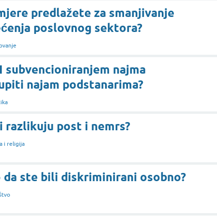
mjere predlažete za smanjivanje
ćenja poslovnog sektora?
ovanje
RH subvencioniranjem najma
upiti najam podstanarima?
tika
i razlikuju post i nemrs?
 i religija
 da ste bili diskriminirani osobno?
štvo