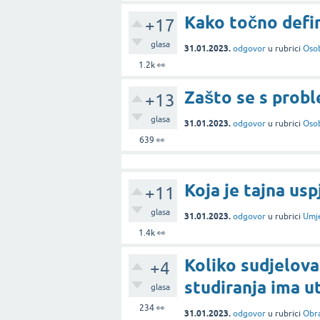
Kako točno defin
+17
glasa
31.01.2023.
odgovor
u rubrici
Osob
1.2k
👀
Zašto se s prob
+13
glasa
31.01.2023.
odgovor
u rubrici
Osob
639
👀
Koja je tajna us
+11
glasa
31.01.2023.
odgovor
u rubrici
Umje
1.4k
👀
Koliko sudjelova
+4
studiranja ima ut
glasa
234
👀
31.01.2023.
odgovor
u rubrici
Obr