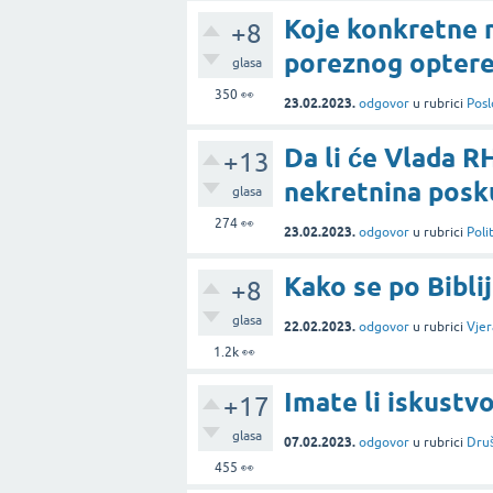
Koje konkretne 
+8
poreznog optere
glasa
350
👀
23.02.2023.
odgovor
u rubrici
Posl
Da li će Vlada 
+13
nekretnina posk
glasa
274
👀
23.02.2023.
odgovor
u rubrici
Poli
Kako se po Biblij
+8
glasa
22.02.2023.
odgovor
u rubrici
Vjera
1.2k
👀
Imate li iskustvo
+17
glasa
07.02.2023.
odgovor
u rubrici
Dru
455
👀