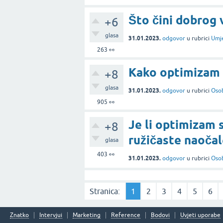
Što čini dobrog 
+6
glasa
31.01.2023.
odgovor
u rubrici
Umje
263
👀
Kako optimizam m
+8
glasa
31.01.2023.
odgovor
u rubrici
Osob
905
👀
Je li optimizam 
+8
ružičaste naočal
glasa
403
👀
31.01.2023.
odgovor
u rubrici
Osob
Stranica:
1
2
3
4
5
6
Znatko
Intervjui
Marketing
Reference
Bodovi
Uvjeti uporabe