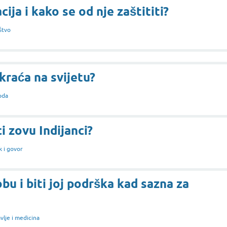
cija i kako se od nje zaštititi?
štvo
jkraća na svijetu?
oda
i zovu Indijanci?
k i govor
bu i biti joj podrška kad sazna za
vlje i medicina