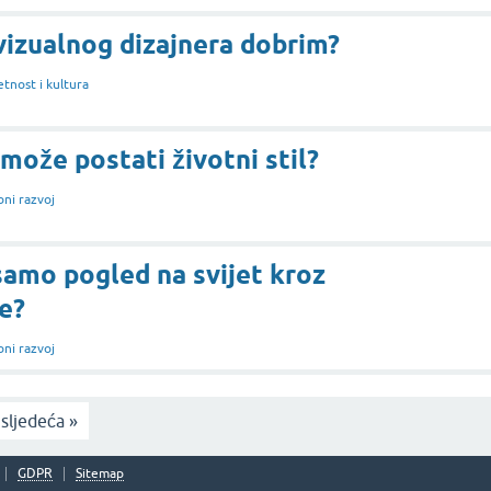
vizualnog dizajnera dobrim?
tnost i kultura
ože postati životni stil?
ni razvoj
samo pogled na svijet kroz
e?
ni razvoj
sljedeća »
GDPR
Sitemap