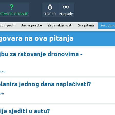
STAVITE PITANJE
TOP10
Nagrade
bni profil
Javne poruke
Zapisi aktivnosti
Sva pitanja
Svi odgov
ovara na ova pitanja
jbu za ratovanje dronovima -
štvo
lanira jednog dana naplaćivati?
ver
ije sjediti u autu?