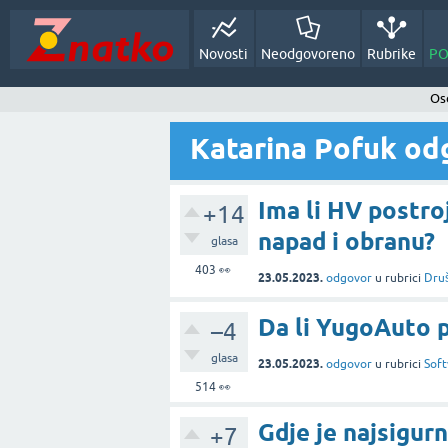
Novosti
Neodgovoreno
Rubrike
PO
Oso
Katarina Pofuk odg
Ima li HV postro
+14
napad i obranu?
glasa
403
👀
23.05.2023.
odgovor
u rubrici
Dru
Da li YugoAuto p
–4
glasa
23.05.2023.
odgovor
u rubrici
Soft
514
👀
Gdje je najsigurn
+7