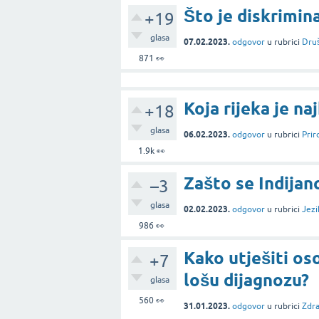
Što je diskrimina
+19
glasa
07.02.2023.
odgovor
u rubrici
Dru
871
👀
Koja rijeka je na
+18
glasa
06.02.2023.
odgovor
u rubrici
Prir
1.9k
👀
Zašto se Indijanc
–3
glasa
02.02.2023.
odgovor
u rubrici
Jezi
986
👀
Kako utješiti oso
+7
lošu dijagnozu?
glasa
560
👀
31.01.2023.
odgovor
u rubrici
Zdra