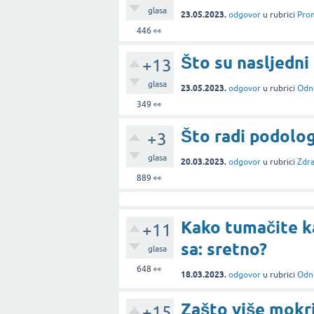
glasa
23.05.2023.
odgovor
u rubrici
Prom
446
👀
Što su nasljedni
+13
glasa
23.05.2023.
odgovor
u rubrici
Odno
349
👀
Što radi podolo
+3
glasa
20.03.2023.
odgovor
u rubrici
Zdra
889
👀
Kako tumačite ka
+11
sa: sretno?
glasa
648
👀
18.03.2023.
odgovor
u rubrici
Odno
Zašto više mokr
+15