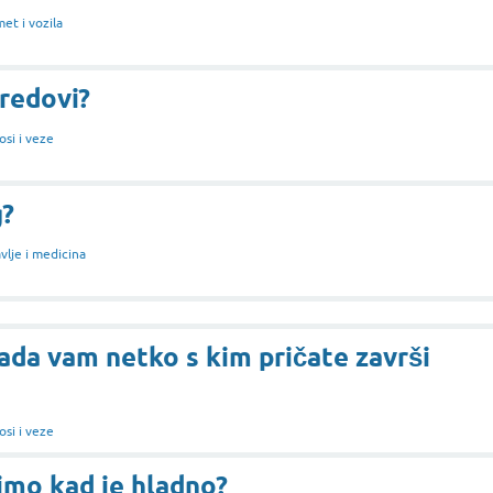
et i vozila
 redovi?
si i veze
g?
vlje i medicina
da vam netko s kim pričate završi
si i veze
imo kad je hladno?