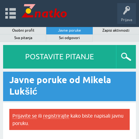
Prijava
Osobni profil
Javne poruke
Zapisi aktivnosti
Sva pitanja
Svi odgovori
POSTAVITE PITANJE
Javne poruke od Mikela
Lukšić
Prijavite se
ili
registrirajte
kako biste napisali javnu
poruku.