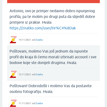
Antonio, ovo je primjer nedavno dobro ispunjenog
profila, pa te molim po drugi puta da slijediš dobre
primjere iz prakse. Hvala.
https://znatko.com/user/Hr%C4%8Dak
14.11.2021.
od
Znatko
Poštovani, molimo Vas još jednom da ispunite
profil do kraja ili ćemo morati izbrisati account i sve
bodove koje ste donijeli drugima. Hvala.
12.11.2021.
od
Znatko
Poštovani! Dobrodošli i molimo Vas da postavite
osobnu fotografiju. Hvala.
11.11.2021.
od
Znatko