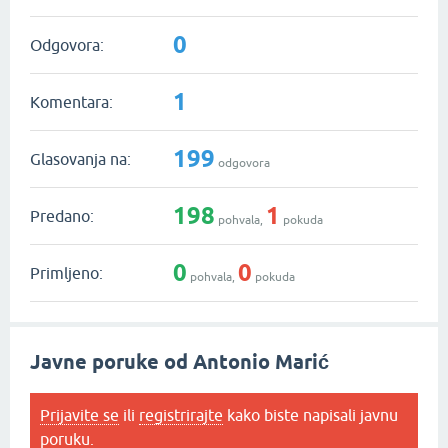
0
Odgovora:
1
Komentara:
199
Glasovanja na:
odgovora
198
1
Predano:
pohvala,
pokuda
0
0
Primljeno:
pohvala,
pokuda
Javne poruke od Antonio Marić
Prijavite se
ili
registrirajte
kako biste napisali javnu
poruku.