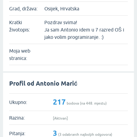
Grad, država:
Osijek, Hrvatska
Kratki
Pozdrav svima!
životopis:
Ja sam Antonio idem u 7 razred OŠ i
jako volim programiranje. :)
Moja web
stranica:
Profil od Antonio Marić
217
Ukupno:
bodova (na
448
. mjestu)
Razina:
[Aktivan]
3
Pitanja:
(
3
odabranih najboljih odgovora)