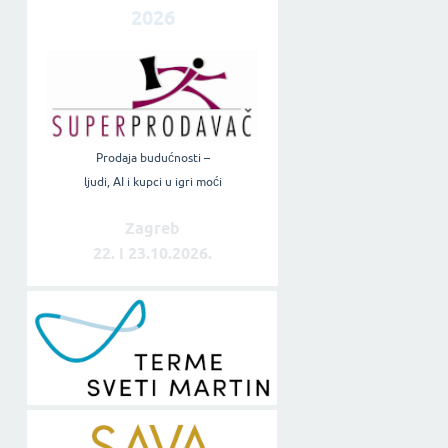
2026
Prodaja budućnosti –
ljudi, AI i kupci u igri moći
Zagreb
22. i 23.10.2026.