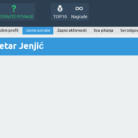
STAVITE PITANJE
TOP10
Nagrade
bni profil
Javne poruke
Zapisi aktivnosti
Sva pitanja
Svi odgov
tar Jenjić