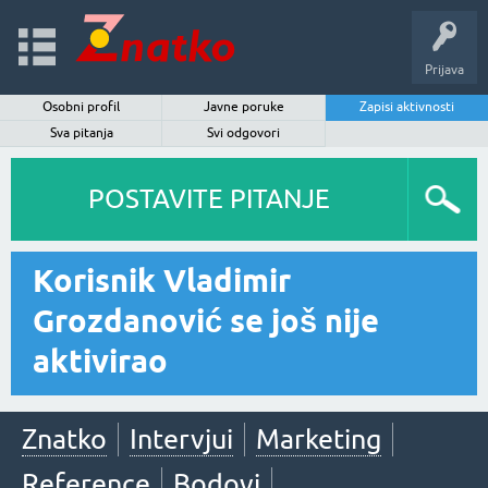
Prijava
Osobni profil
Javne poruke
Zapisi aktivnosti
Sva pitanja
Svi odgovori
POSTAVITE PITANJE
Korisnik Vladimir
Grozdanović se još nije
aktivirao
Znatko
Intervjui
Marketing
Reference
Bodovi