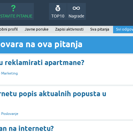
STAVITE PITANJE
TOP10
Nagrade
bni profil
Javne poruke
Zapisi aktivnosti
Sva pitanja
Svi odgov
ovara na ova pitanja
u reklamirati apartmane?
 Marketing
rnetu popis aktualnih popusta u
 Poslovanje
tan na internetu?