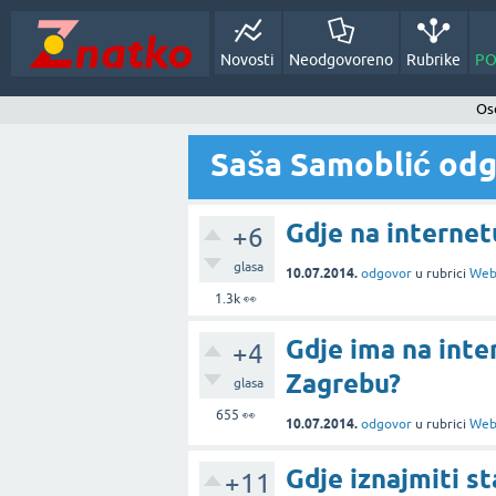
Novosti
Neodgovoreno
Rubrike
PO
Oso
Saša Samoblić odg
Gdje na internet
+6
glasa
10.07.2014.
odgovor
u rubrici
Web
1.3k
👀
Gdje ima na inte
+4
Zagrebu?
glasa
655
👀
10.07.2014.
odgovor
u rubrici
Web
Gdje iznajmiti s
+11