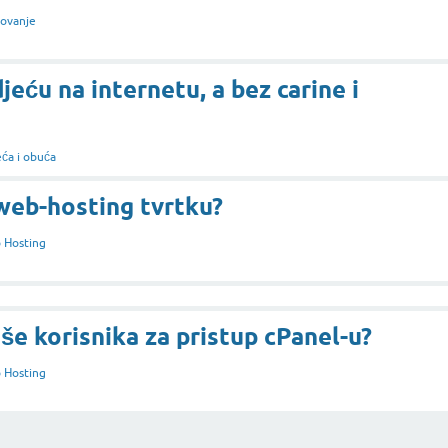
ovanje
jeću na internetu, a bez carine i
ća i obuća
web-hosting tvrtku?
 Hosting
iše korisnika za pristup cPanel-u?
 Hosting