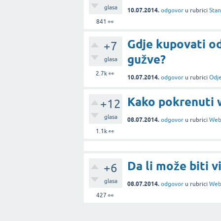
glasa
10.07.2014.
odgovor
u rubrici
Stan
841
👀
Gdje kupovati od
+7
gužve?
glasa
2.7k
👀
10.07.2014.
odgovor
u rubrici
Odje
Kako pokrenuti 
+12
glasa
08.07.2014.
odgovor
u rubrici
Web
1.1k
👀
Da li može biti v
+6
glasa
08.07.2014.
odgovor
u rubrici
Web
427
👀