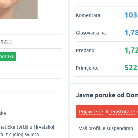
103
Komentara:
1,7
Glasovanja na:
2022.)
1,7
Predano:
 poruku
522
Primljeno:
Javne poruke od Dom
Prijavite se
ili
registrirajte
k
ska
atičke tvrtki u Hrvatskoj
Vaš profil je suspendiran.
a iz cijelog svijeta