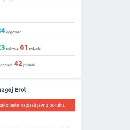
84
odgovora
23
61
pohvala,
pokuda
42
pohvala,
pokuda
agoj Erol
ako biste napisali javnu poruku.