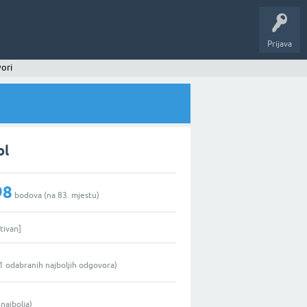
Prijava
ori
ol
98
bodova (na
83
. mjestu)
tivan]
1
odabranih najboljih odgovora)
najbolja)