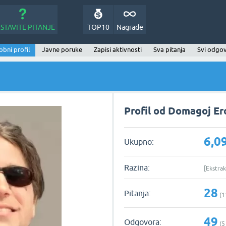
STAVITE PITANJE
TOP10
Nagrade
bni profil
Javne poruke
Zapisi aktivnosti
Sva pitanja
Svi odgov
Profil od Domagoj Er
6,0
Ukupno:
Razina:
[Ekstrak
28
Pitanja:
(
1
49
Odgovora:
(
5