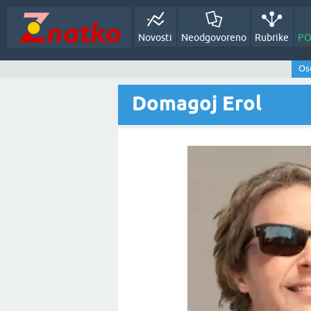
Novosti
Neodgovoreno
Rubrike
PO
Oso
Domagoj Erol