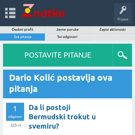
Prijava
Osobni profil
Javne poruke
Zapisi aktivnosti
Sva pitanja
Svi odgovori
POSTAVITE PITANJE
Dario Kolić postavlja ova
pitanja
Da li postoji
1
Bermudski trokut u
odgovor
svemiru?
225
👀