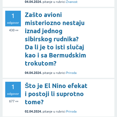
04.04.2024.
pitanje
u rubrici
Znanost
Zašto avioni
1
misteriozno nestaju
odgovor
iznad jednog
430
👀
sibirskog rudnika?
Da li je to isti slučaj
kao i sa Bermudskim
trokutom?
04.04.2024.
pitanje
u rubrici
Priroda
Što je El Nino efekat
1
i postoji li suprotno
odgovor
tome?
677
👀
02.04.2024.
pitanje
u rubrici
Priroda