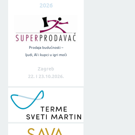
2026
Prodaja budućnosti –
ljudi, AI i kupci u igri moći
Zagreb
22. i 23.10.2026.