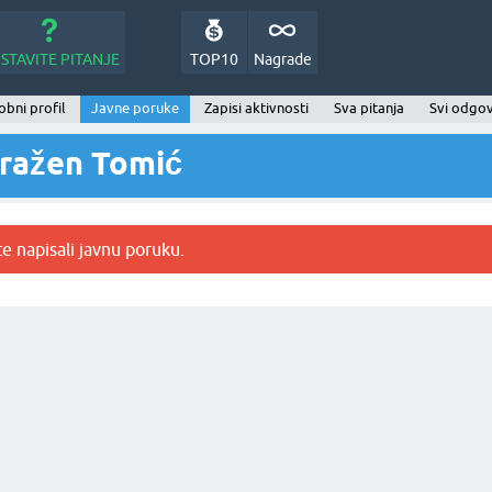
STAVITE PITANJE
TOP10
Nagrade
bni profil
Javne poruke
Zapisi aktivnosti
Sva pitanja
Svi odgov
ražen Tomić
e napisali javnu poruku.