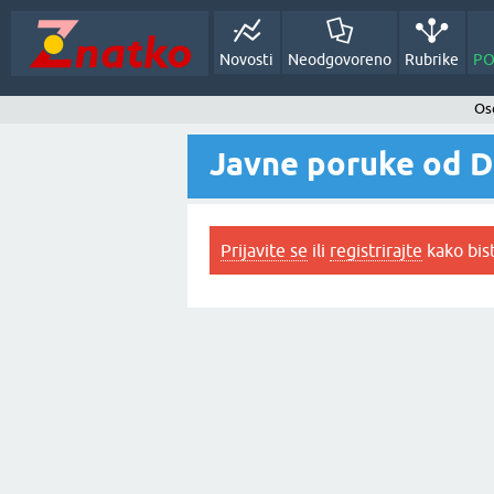
Novosti
Neodgovoreno
Rubrike
PO
Oso
Javne poruke od D
Prijavite se
ili
registrirajte
kako bist