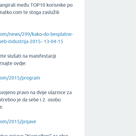
rangirali među TOP10 korisnike po
natko.com te stoga zaslužili
com/news/299/kako-do-besplatne-
web-industrija-2015--13-04-15
te slušati na manifestaciji
najte ovdje:
.com/2015/program
osvojeno pravo na dvije ulaznice za
rebno je da sebe i 2. osobu
e:
com/2015/prijave