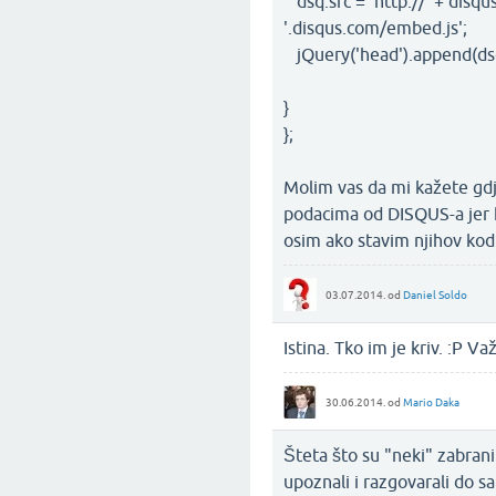
dsq.src = 'http://' + disq
'.disqus.com/embed.js';
jQuery('head').append(ds
}
};
Molim vas da mi kažete gdj
podacima od DISQUS-a jer 
osim ako stavim njihov kod.
03.07.2014.
od
Daniel Soldo
Istina. Tko im je kriv. :P 
30.06.2014.
od
Mario Daka
Šteta što su "neki" zabranil
upoznali i razgovarali do sa