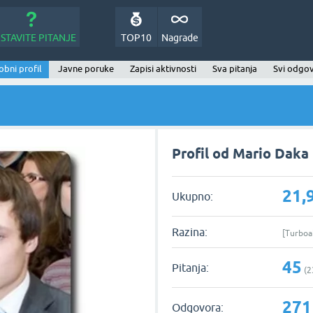
STAVITE PITANJE
TOP10
Nagrade
bni profil
Javne poruke
Zapisi aktivnosti
Sva pitanja
Svi odgov
Profil od Mario Daka
21,
Ukupno:
Razina:
[Turboa
45
Pitanja:
(
2
271
Odgovora: