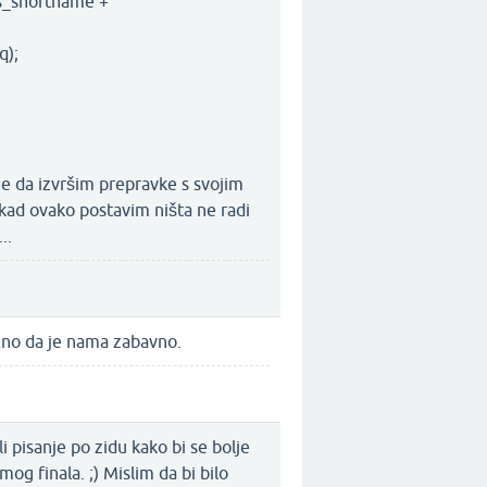
us_shortname +
q);
e da izvršim prepravke s svojim
kad ovako postavim ništa ne radi
..
Važno da je nama zabavno.
i pisanje po zidu kako bi se bolje
mog finala. ;) Mislim da bi bilo