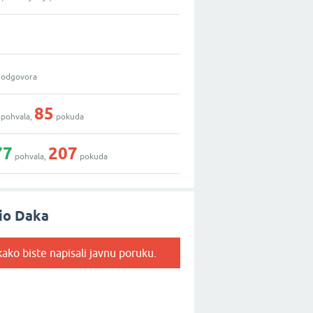
odgovora
85
pohvala,
pokuda
77
207
pohvala,
pokuda
io Daka
ako biste napisali javnu poruku.