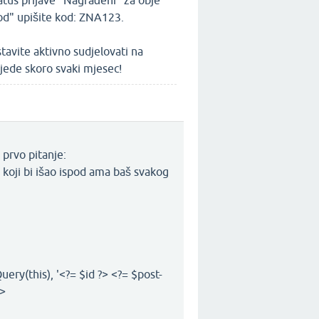
tatus prijave "Nagrađeni" za obje
kod" upišite kod: ZNA123.
tavite aktivno sudjelovati na
ijede skoro svaki mjesec!
 prvo pitanje:
 koji bi išao ispod ama baš svakog
ery(this), '<?= $id ?> <?= $post-
">