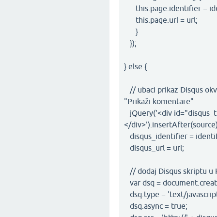
this.page.identifier = ide
this.page.url = url;
}
});
} else {
// ubaci prikaz Disqus okvi
"Prikaži komentare"
jQuery('<div id="disqus_
</div>').insertAfter(source)
disqus_identifier = identif
disqus_url = url;
// dodaj Disqus skriptu u
var dsq = document.create
dsq.type = 'text/javascript
dsq.async = true;