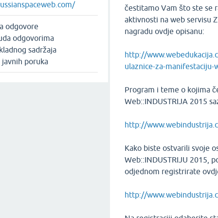
russianspaceweb.com/
čestitamo Vam što ste se 
aktivnosti na web servisu Z
na odgovore
nagradu ovdje opisanu:
uda odgovorima
ikladnog sadržaja
http://www.webedukacija.
e javnih poruka
ulaznice-za-manifestaciju-
Program i teme o kojima če
Web::INDUSTRIJA 2015 saz
http://www.webindustrija
Kako biste ostvarili svoje 
Web::INDUSTRIJU 2015, pot
odjednom registrirate ovdj
http://www.webindustrija.