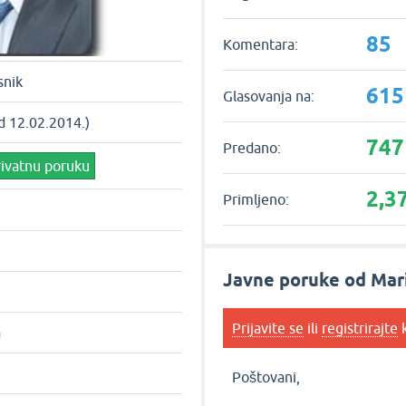
85
Komentara:
snik
615
Glasovanja na:
d 12.02.2014.)
747
Predano:
rivatnu poruku
2,3
Primljeno:
Javne poruke od Mar
Prijavite se
ili
registrirajte
k
a
Poštovani,