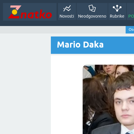
Novosti
Neodgovoreno
Rubrike
PO
Oso
Mario Daka