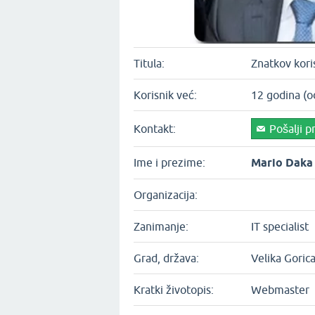
Titula:
Znatkov kori
Korisnik već:
12 godina (o
Kontakt:
Pošalji p
Ime i prezime:
Mario Daka
Organizacija:
Zanimanje:
IT specialist
Grad, država:
Velika Goric
Kratki životopis:
Webmaster