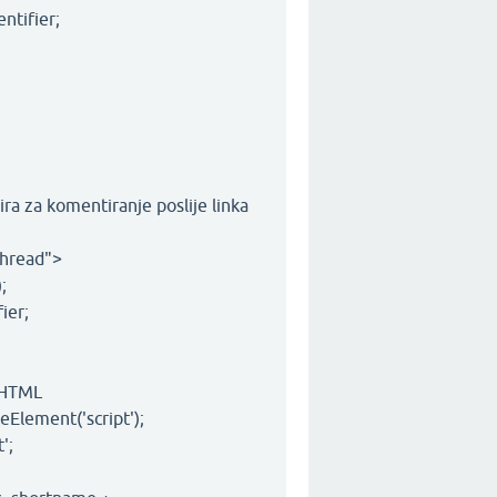
ntifier;
ra za komentiranje poslije linka
thread">
;
ier;
 HTML
Element('script');
';