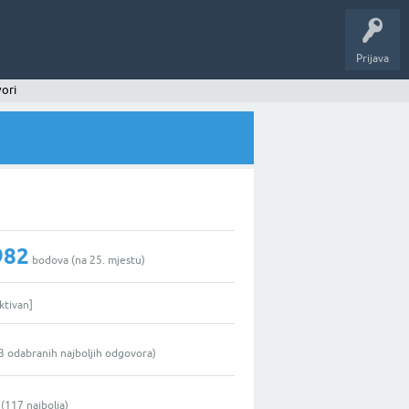
Prijava
ori
982
bodova (na
25
. mjestu)
ktivan]
3
odabranih najboljih odgovora)
(
117
najbolja)