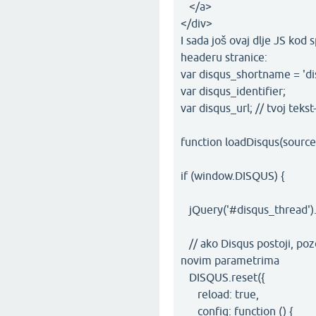
</a>
</div>
I sada još ovaj dlje JS kod s
headeru stranice:
var disqus_shortname = 'di
var disqus_identifier;
var disqus_url; // tvoj teks
function loadDisqus(source, 
if (window.DISQUS) {
jQuery('#disqus_thread').
// ako Disqus postoji, poz
novim parametrima
DISQUS.reset({
reload: true,
config: function () {