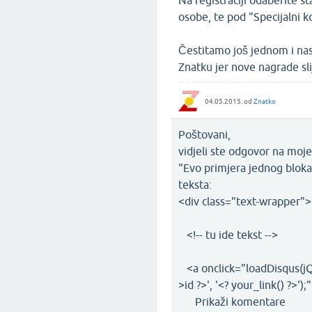
Na registraciji odaberite s
osobe, te pod "Specijalni 
Čestitamo još jednom i nas
Znatku jer nove nagrade sl
04.05.2015.
od
Znatko
Poštovani,
vidjeli ste odgovor na moje
"Evo primjera jednog bloka
teksta:
<div class="text-wrapper">
<!-- tu ide tekst -->
<a onclick="loadDisqus(jQu
>id ?>', '<? your_link() ?>');
Prikaži komentare