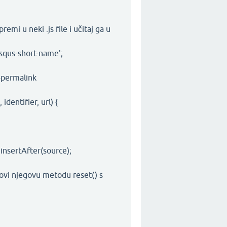
premi u neki .js file i učitaj ga u
squs-short-name';
t-permalink
identifier, url) {
insertAfter(source);
ovi njegovu metodu reset() s