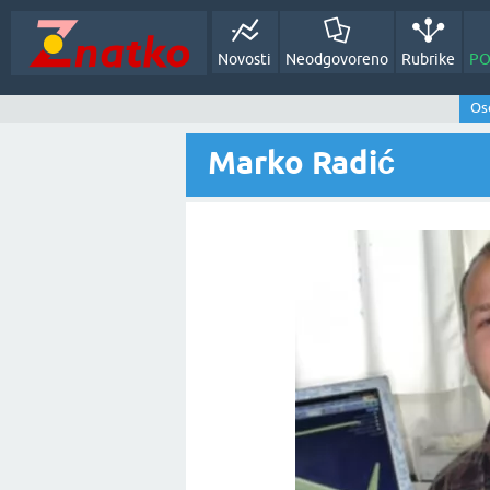
Novosti
Neodgovoreno
Rubrike
PO
Oso
Marko Radić