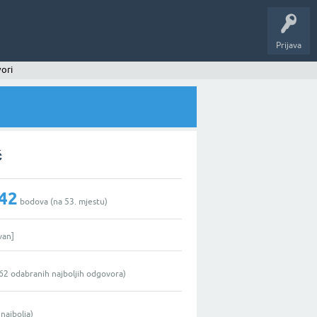
Prijava
ori
ć
42
bodova (na
53
. mjestu)
van]
62
odabranih najboljih odgovora)
najbolja)