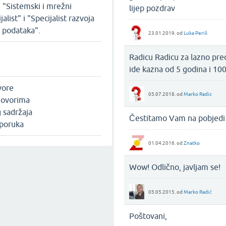
"Sistemski i mrežni
lijep pozdrav
alist" i "Specijalist razvoja
a podataka".
23.01.2019.
od
Luka Periš
Radicu Radicu za lazno preds
ide kazna od 5 godina i 10
vore
05.07.2018.
od
Marko Radic
govorima
 sadržaja
Čestitamo Vam na pobjedi z
 poruka
01.04.2016.
od
Znatko
Wow! Odlično, javljam se!
05.05.2015.
od
Marko Radić
Poštovani,