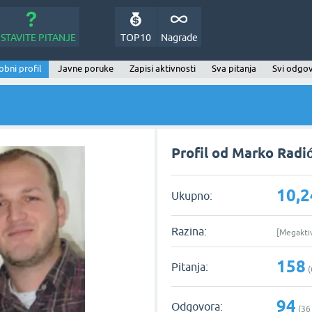
STAVITE PITANJE
TOP10
Nagrade
bni profil
Javne poruke
Zapisi aktivnosti
Sva pitanja
Svi odgov
Profil od Marko Radi
10,2
Ukupno:
Razina:
[Megakti
158
Pitanja:
(
94
Odgovora:
(
36