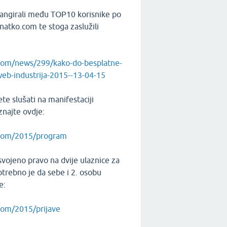
rangirali među TOP10 korisnike po
natko.com te stoga zaslužili
com/news/299/kako-do-besplatne-
web-industrija-2015--13-04-15
te slušati na manifestaciji
najte ovdje:
.com/2015/program
osvojeno pravo na dvije ulaznice za
rebno je da sebe i 2. osobu
e:
com/2015/prijave