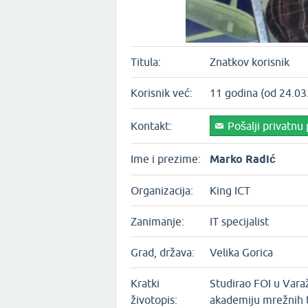
Titula:
Znatkov korisnik
Korisnik već:
11 godina (od 24.03
Kontakt:
Pošalji privatnu
Ime i prezime:
Marko Radić
Organizacija:
King ICT
Zanimanje:
IT specijalist
Grad, država:
Velika Gorica
Kratki
Studirao FOI u Varaž
životopis:
akademiju mrežnih t