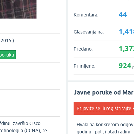
44
Komentara:
1,41
Glasovanja na:
.2015.)
1,37
Predano:
 poruku
924
Primljeno:
p
Javne poruke od Mar
Prijavite se
ili
registrirajte
k
dinu, završio Cisco
Hvala na konkretom odgovor
ehnologija (CCNA), te
godinu i pol , i otad radim.