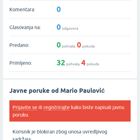
0
Komentara:
0
Glasovanja na:
odgovora
0
0
Predano:
pohvala,
pokuda
32
4
Primljeno:
pohvala,
pokuda
Javne poruke od Mario Paulović
Prijavite se
ili
registrirajte
kako biste napisali javnu
poruku.
Korisnik je blokiran zbog unosa uvredljivog
sadržaja.