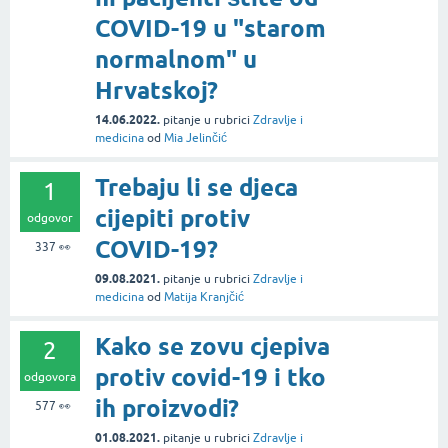
COVID-19 u "starom
normalnom" u
Hrvatskoj?
14.06.2022.
pitanje
u rubrici
Zdravlje i
medicina
od
Mia Jelinčić
Trebaju li se djeca
1
cijepiti protiv
odgovor
COVID-19?
337
👀
09.08.2021.
pitanje
u rubrici
Zdravlje i
medicina
od
Matija Kranjčić
Kako se zovu cjepiva
2
protiv covid-19 i tko
odgovora
ih proizvodi?
577
👀
01.08.2021.
pitanje
u rubrici
Zdravlje i