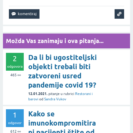
Možda Vas zanimaju i ova pitanja...
Da li bi ugostiteljski
2
objekti trebali biti
odgovora
zatvoreni usred
465
👀
pandemije covid 19?
12.01.2021.
pitanje
u rubrici
Restorani i
barovi
od
Sandra Vukov
Kako se
1
imunokompromitira
odgovor
ni pacijenti štite od
612
👀