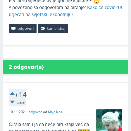
P.S. Ili su sljedeće dvije godine ključne?!?
* povezano sa odgovorom na pitanje:
Kako će covid-19
utjecati na svjetsku ekonomiju?
2
odgovor(a)
+14
glasa
10.11.2021.
odgovor
od
Maja Kos
Čitala sam i ja da neće biti kraja već da