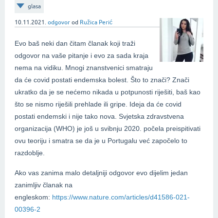
glasa
10.11.2021.
odgovor
od
Ružica Perić
Evo baš neki dan čitam članak koji traži
odgovor na vaše pitanje i evo za sada kraja
nema na vidiku. Mnogi znanstvenici smatraju
da će covid postati endemska bolest. Što to znači? Znači
ukratko da je se nećemo nikada u potpunosti riješiti, baš kao
što se nismo riješili prehlade ili gripe. Ideja da će covid
postati endemski i nije tako nova. Svjetska zdravstvena
organizacija (WHO) je još u svibnju 2020. počela preispitivati
ovu teoriju i smatra se da je u Portugalu već započelo to
razdoblje.
Ako vas zanima malo detaljniji odgovor evo dijelim jedan
zanimljiv članak na
engleskom:
https://www.nature.com/articles/d41586-021-
00396-2