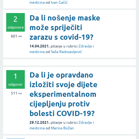
medicina
od
Ivan Gačić
Da li nošenje maske
2
može spriječiti
odgovora
zarazu s covid-19?
601
👀
14.04.2021.
pitanje
u rubrici
Zdravlje i
medicina
od
Saša Radosavljević
Da li je opravdano
1
izložiti svoje dijete
odgovor
eksperimentalnom
511
👀
cijepljenju protiv
bolesti COVID-19?
29.12.2021.
pitanje
u rubrici
Zdravlje i
medicina
od
Marina Božan