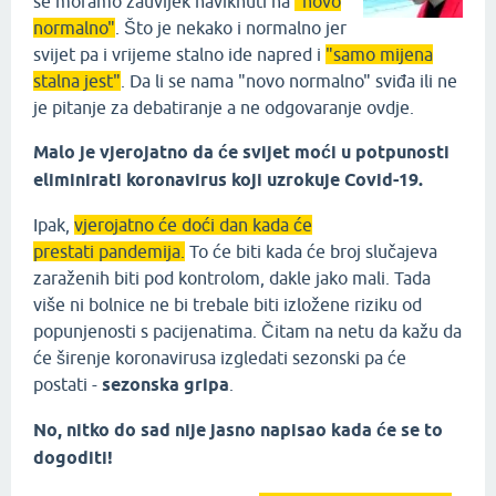
se moramo zauvijek naviknuti na
"novo
normalno"
. Što je nekako i normalno jer
svijet pa i vrijeme stalno ide napred i
"samo mijena
stalna jest"
. Da li se nama "novo normalno" sviđa ili ne
je pitanje za debatiranje a ne odgovaranje ovdje.
Malo je vjerojatno da će svijet moći u potpunosti
eliminirati koronavirus koji uzrokuje Covid-19.
Ipak,
vjerojatno će doći dan kada će
prestati pandemija.
To će biti kada će broj slučajeva
zaraženih biti pod kontrolom, dakle jako mali. Tada
više ni bolnice ne bi trebale biti izložene riziku od
popunjenosti s pacijenatima. Čitam na netu da kažu da
će širenje koronavirusa izgledati sezonski pa će
postati -
sezonska gripa
.
No, nitko do sad nije jasno napisao kada će se to
dogoditi!