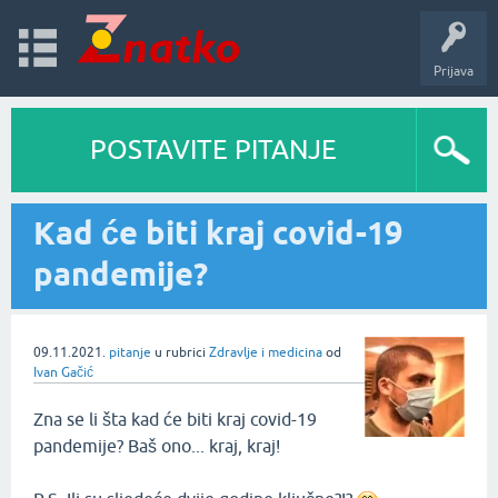
Prijava
POSTAVITE PITANJE
Kad će biti kraj covid-19
pandemije?
09.11.2021.
pitanje
u rubrici
Zdravlje i medicina
od
Ivan Gačić
Zna se li šta kad će biti kraj covid-19
pandemije? Baš ono... kraj, kraj!