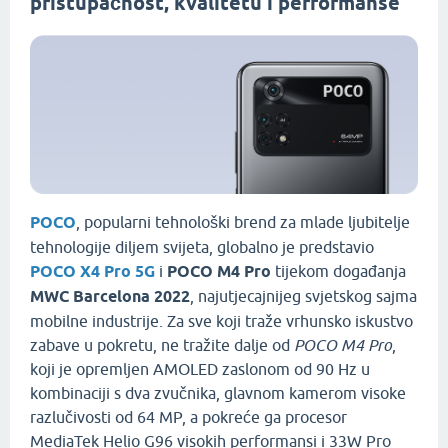
pristupačnost, kvalitetu i performanse
POCO
, popularni tehnološki brend za mlade ljubitelje
tehnologije diljem svijeta, globalno je predstavio
POCO X4 Pro 5G
i
POCO M4 Pro
tijekom događanja
MWC Barcelona 2022
, najutjecajnijeg svjetskog sajma
mobilne industrije. Za sve koji traže vrhunsko iskustvo
zabave u pokretu, ne tražite dalje od
POCO M4 Pro
,
koji je opremljen AMOLED zaslonom od 90 Hz u
kombinaciji s dva zvučnika, glavnom kamerom visoke
razlučivosti od 64 MP, a pokreće ga procesor
MediaTek Helio G96 visokih performansi i 33W Pro