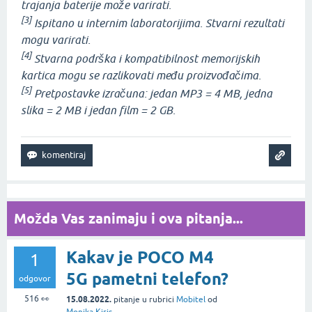
trajanja baterije može varirati.
[3]
Ispitano u internim laboratorijima. Stvarni rezultati
mogu varirati.
[4]
Stvarna podrška i kompatibilnost memorijskih
kartica mogu se razlikovati među proizvođačima.
[5]
Pretpostavke izračuna: jedan MP3 = 4 MB, jedna
slika = 2 MB i jedan film = 2 GB.
Možda Vas zanimaju i ova pitanja...
Kakav je POCO M4
1
5G pametni telefon?
odgovor
516
👀
15.08.2022.
pitanje
u rubrici
Mobitel
od