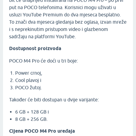
bit će unaprijed instalirana na
POCO M4 Pro
– po prvi
put na POCO telefonima. Korisnici mogu uživati u
usluzi YouTube Premium do dva mjeseca besplatno.
To znači dva mjeseca gledanja bez oglasa, izvan mreže
i s neprekinutim pristupom video i glazbenom
sadržaju na platformi YouTube.
Dostupnost proizvoda
POCO M4 Pro će doći u tri boje:
Power crnoj,
Cool plavoj i
POCO žutoj.
Također će biti dostupan u dvije varijante:
6 GB + 128 GB i
8 GB + 256 GB.
Cijena POCO M4 Pro uređaja