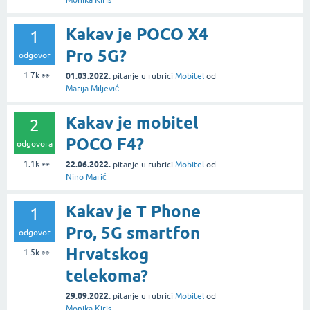
Monika Kiris
Kakav je POCO X4
1
Pro 5G?
odgovor
1.7k
👀
01.03.2022.
pitanje
u rubrici
Mobitel
od
Marija Miljević
Kakav je mobitel
2
POCO F4?
odgovora
1.1k
👀
22.06.2022.
pitanje
u rubrici
Mobitel
od
Nino Marić
Kakav je T Phone
1
Pro, 5G smartfon
odgovor
Hrvatskog
1.5k
👀
telekoma?
29.09.2022.
pitanje
u rubrici
Mobitel
od
Monika Kiris