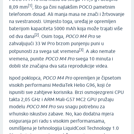
[1]
8,09 mm
, što ga čini najlakšim POCO pametnim
telefonom dosad. Ali manja masa ne znači i žrtvovanje
na svestranosti. Umjesto toga, uređaj je opremljen
baterijom kapaciteta 5000 mAh koja može trajati više
[2]
od dva dana
. Osim toga,
POCO M4 Pro
se
zahvaljujući 33 W Pro brzom punjenju puni u
[3]
potpunosti za svega sat vremena
. A ako nemate
vremena, punite
POCO M4 Pro
svega 10 minuta i
dobili ste značajna dva sata reprodukcije videa.
Ispod poklopca,
POCO M4 Pro
opremljen je čipsetom
visokih performansi MediaTek Helio G96, koji će
ispuniti sve zahtjeve korisnika. Brzi osmojezgreni CPU
takta 2,05 GHz i ARM Mali-G57 MC2 GPU pružaju
modelu
POCO M4 Pro
svu snagu potrebnu za
vrhunsko iskustvo zabave. No, kao dodatna mjera
osiguranja pri radu s visokim performansama,
osmišljena je tehnologija LiquidCool Technology 1.0