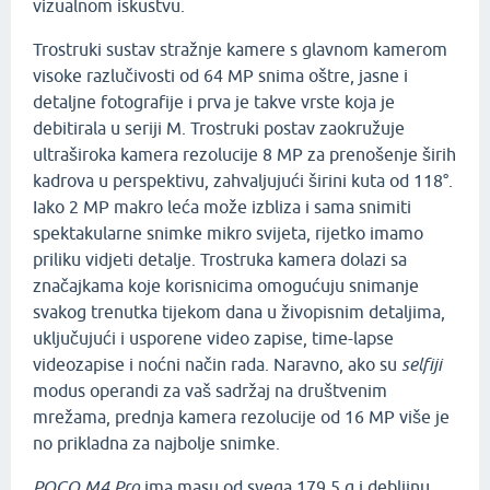
vizualnom iskustvu.
Trostruki sustav stražnje kamere s glavnom kamerom
visoke razlučivosti od 64 MP snima oštre, jasne i
detaljne fotografije i prva je takve vrste koja je
debitirala u seriji M. Trostruki postav zaokružuje
ultraširoka kamera rezolucije 8 MP za prenošenje širih
kadrova u perspektivu, zahvaljujući širini kuta od 118°.
Iako 2 MP makro leća može izbliza i sama snimiti
spektakularne snimke mikro svijeta, rijetko imamo
priliku vidjeti detalje. Trostruka kamera dolazi sa
značajkama koje korisnicima omogućuju snimanje
svakog trenutka tijekom dana u živopisnim detaljima,
uključujući i usporene video zapise, time-lapse
videozapise i noćni način rada. Naravno, ako su
selfiji
modus operandi za vaš sadržaj na društvenim
mrežama, prednja kamera rezolucije od 16 MP više je
no prikladna za najbolje snimke.
POCO M4 Pro
ima masu od svega 179,5 g i debljinu