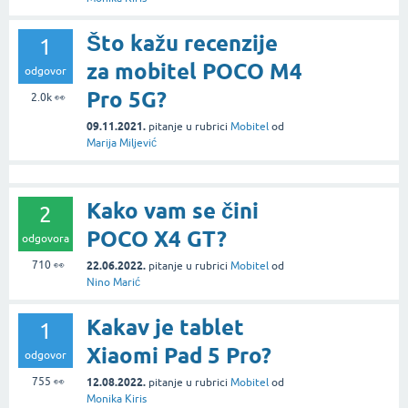
Što kažu recenzije
1
za mobitel POCO M4
odgovor
Pro 5G?
2.0k
👀
09.11.2021.
pitanje
u rubrici
Mobitel
od
Marija Miljević
Kako vam se čini
2
POCO X4 GT?
odgovora
710
👀
22.06.2022.
pitanje
u rubrici
Mobitel
od
Nino Marić
Kakav je tablet
1
Xiaomi Pad 5 Pro?
odgovor
755
👀
12.08.2022.
pitanje
u rubrici
Mobitel
od
Monika Kiris