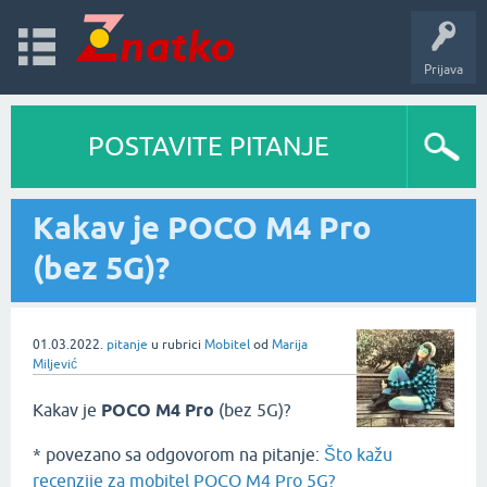
Prijava
POSTAVITE PITANJE
Kakav je POCO M4 Pro
(bez 5G)?
01.03.2022.
pitanje
u rubrici
Mobitel
od
Marija
Miljević
Kakav je
POCO M4 Pro
(bez 5G)?
* povezano sa odgovorom na pitanje:
Što kažu
recenzije za mobitel POCO M4 Pro 5G?