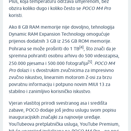
Plus, koja temperaturu održava umjerenom, bez
obzira koliko dugo i koliko često se
POCO M4 Pro
koristi.
Ako 8 GB RAM memorije nije dovoljno, tehnologija
Dynamic RAM Expansion Technology omogućuje
prijenos dodatnih 3 GB iz 256 GB ROM memorije.
[4]
Pohrana se može proširiti do 1 TB
, što znači da je
spremna pohraniti osobnu arhivu do 500 videozapisa,
[5]
250.000 pjesama i 500.000 fotografija
.
POCO M4
Pro
dolazi i s dvostrukim zvučnicima za impresivno
zvučno iskustvo, linearnim motorom Z-osi za brzu
povratnu informaciju i potpuno novim MIUI 13 za
stabilno i zanimljivo korisničko iskustvo.
Vjeran vlastitoj prirodi svestranog asa i središta
zabave, POCO dodaje još jednu uslugu svom popisu
inauguracijskih značajki za najnovije uređaje.
YouTubeova pretplatnička usluga, YouTube Premium,