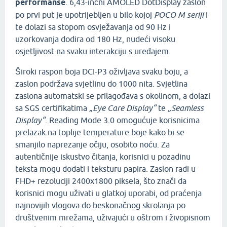
performanse
. 6,43-inčni AMOLED DotDisplay zaslon
po prvi put je upotrijebljen u bilo kojoj
POCO M seriji
i
te dolazi sa stopom osvježavanja od 90 Hz i
uzorkovanja dodira od 180 Hz, nudeći visoku
osjetljivost na svaku interakciju s uređajem.
Široki raspon boja DCI-P3 oživljava svaku boju, a
zaslon podržava svjetlinu do 1000 nita. Svjetlina
zaslona automatski se prilagođava s okolinom, a dolazi
sa SGS certifikatima
„Eye Care Display“
te
„Seamless
Display“
. Reading Mode 3.0 omogućuje korisnicima
prelazak na toplije temperature boje kako bi se
smanjilo naprezanje očiju, osobito noću. Za
autentičnije iskustvo čitanja, korisnici u pozadinu
teksta mogu dodati i teksturu papira. Zaslon radi u
FHD+ rezoluciji 2400x1800 piksela, što znači da
korisnici mogu uživati u glatkoj uporabi, od praćenja
najnovijih vlogova do beskonačnog skrolanja po
društvenim mrežama, uživajući u oštrom i živopisnom