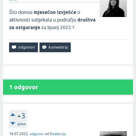
Što donosi
mjesečno izvješće
o
aktivnosti subjekata u području
društva
za osiguranje
za lipanj 2022.?
1
odgovor
+3
glasa
18.07.2022.
odgovor
od
Redakcija