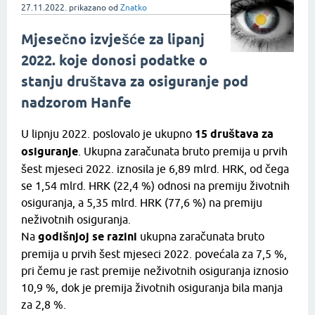
27.11.2022.
prikazano
od
Znatko
Mjesečno izvješće za lipanj
2022. koje donosi podatke o
stanju društava za osiguranje pod
nadzorom Hanfe
U lipnju 2022. poslovalo je ukupno
15 društava za
osiguranje
. Ukupna zaračunata bruto premija u prvih
šest mjeseci 2022. iznosila je 6,89 mlrd. HRK, od čega
se 1,54 mlrd. HRK (22,4 %) odnosi na premiju životnih
osiguranja, a 5,35 mlrd. HRK (77,6 %) na premiju
neživotnih osiguranja.
Na
godišnjoj se razini
ukupna zaračunata bruto
premija u prvih šest mjeseci 2022. povećala za 7,5 %,
pri čemu je rast premije neživotnih osiguranja iznosio
10,9 %, dok je premija životnih osiguranja bila manja
za 2,8 %.