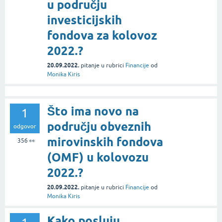
u području
investicijskih
fondova za kolovoz
2022.?
20.09.2022.
pitanje
u rubrici
Financije
od
Monika Kiris
Što ima novo na
1
području obveznih
odgovor
mirovinskih fondova
356
👀
(OMF) u kolovozu
2022.?
20.09.2022.
pitanje
u rubrici
Financije
od
Monika Kiris
Kako posluju