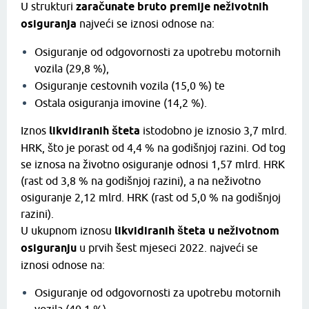
U strukturi
zaračunate bruto premije neživotnih
osiguranja
najveći se iznosi odnose na:
Osiguranje od odgovornosti za upotrebu motornih
vozila
(29,8 %),
Osiguranje cestovnih vozila
(15,0 %) te
Ostala osiguranja imovine (14,2 %).
Iznos
likvidiranih šteta
istodobno je iznosio 3,7 mlrd.
HRK, što je porast od 4,4 % na godišnjoj razini. Od tog
se iznosa na životno osiguranje odnosi 1,57 mlrd. HRK
(rast od 3,8 % na godišnjoj razini), a na neživotno
osiguranje 2,12 mlrd. HRK (rast od 5,0 % na godišnjoj
razini).
U ukupnom iznosu
likvidiranih šteta u neživotnom
osiguranju
u prvih šest mjeseci 2022. najveći se
iznosi odnose na:
Osiguranje od odgovornosti za upotrebu motornih
vozila (40,1 %),