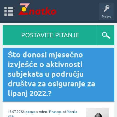
Prijava
POSTAVITE PITANJE
Što donosi mjesečno
izvješće o aktivnosti
subjekata u području
društva za osiguranje za
lipanj 2022.?
18.07.2022.
pitanje
u rubrici
Financije
od
Monika
Kiris