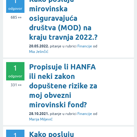
1
mirovinska
odgovor
osiguravajuća
685
👀
društva (MOD) na
kraju travnja 2022.?
20.05.2022.
pitanje
u rubrici
Financije
od
Mia Jelinčić
Propisuje li HANFA
1
ili neki zakon
odgovor
dopuštene rizike za
331
👀
moj obvezni
mirovinski fond?
28.10.2021.
pitanje
u rubrici
Financije
od
Marija Miljević
Kako posluju
1