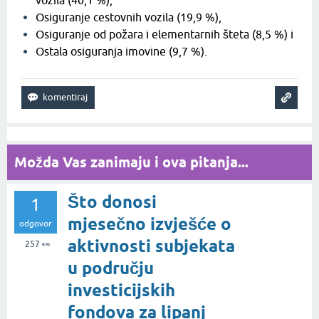
Osiguranje cestovnih vozila (19,9 %),
Osiguranje od požara i elementarnih šteta (8,5 %) i
Ostala osiguranja imovine (9,7 %).
Možda Vas zanimaju i ova pitanja...
Što donosi
1
mjesečno izvješće o
odgovor
aktivnosti subjekata
257
👀
u području
investicijskih
fondova za lipanj