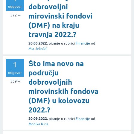
dobrovoljni
odgovor
mirovinski fondovi
372
👀
(DMF) na kraju
travnja 2022.?
20.05.2022.
pitanje
u rubrici
Financije
od
Mia Jelinčić
Što ima novo na
1
području
odgovor
dobrovoljnih
359
👀
mirovinskih fondova
(DMF) u kolovozu
2022.?
20.09.2022.
pitanje
u rubrici
Financije
od
Monika Kiris