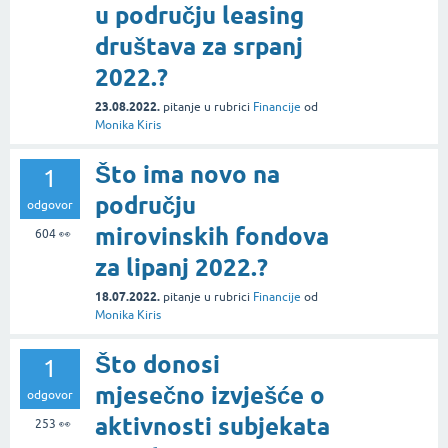
u području leasing
društava za srpanj
2022.?
23.08.2022.
pitanje
u rubrici
Financije
od
Monika Kiris
Što ima novo na
1
području
odgovor
mirovinskih fondova
604
👀
za lipanj 2022.?
18.07.2022.
pitanje
u rubrici
Financije
od
Monika Kiris
Što donosi
1
mjesečno izvješće o
odgovor
aktivnosti subjekata
253
👀