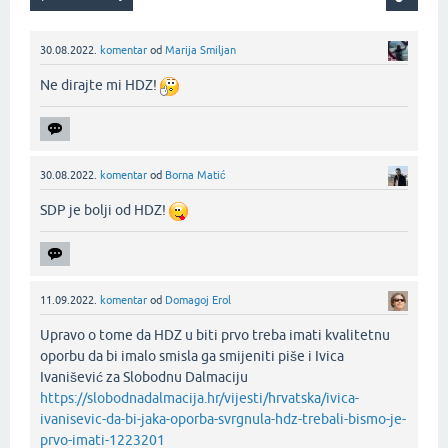
30.08.2022.
komentar
od
Marija Smiljan
Ne dirajte mi HDZ!
30.08.2022.
komentar
od
Borna Matić
SDP je bolji od HDZ!
11.09.2022.
komentar
od
Domagoj Erol
Upravo o tome da HDZ u biti prvo treba imati kvalitetnu
oporbu da bi imalo smisla ga smijeniti piše i Ivica
Ivanišević za Slobodnu Dalmaciju
https://slobodnadalmacija.hr/vijesti/hrvatska/ivica-
ivanisevic-da-bi-jaka-oporba-svrgnula-hdz-trebali-bismo-je-
prvo-imati-1223201