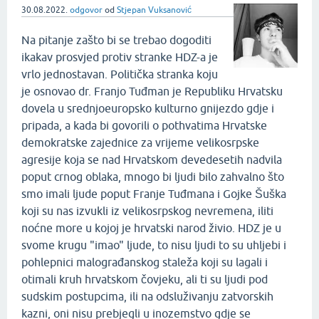
30.08.2022.
odgovor
od
Stjepan Vuksanović
Na pitanje zašto bi se trebao dogoditi
ikakav prosvjed protiv stranke HDZ-a je
vrlo jednostavan. Politička stranka koju
je osnovao dr. Franjo Tuđman je Republiku Hrvatsku
dovela u srednjoeuropsko kulturno gnijezdo gdje i
pripada, a kada bi govorili o pothvatima Hrvatske
demokratske zajednice za vrijeme velikosrpske
agresije koja se nad Hrvatskom devedesetih nadvila
poput crnog oblaka, mnogo bi ljudi bilo zahvalno što
smo imali ljude poput Franje Tuđmana i Gojke Šuška
koji su nas izvukli iz velikosrpskog nevremena, iliti
noćne more u kojoj je hrvatski narod živio. HDZ je u
svome krugu "imao" ljude, to nisu ljudi to su uhljebi i
pohlepnici malograđanskog staleža koji su lagali i
otimali kruh hrvatskom čovjeku, ali ti su ljudi pod
sudskim postupcima, ili na odsluživanju zatvorskih
kazni, oni nisu prebjegli u inozemstvo gdje se