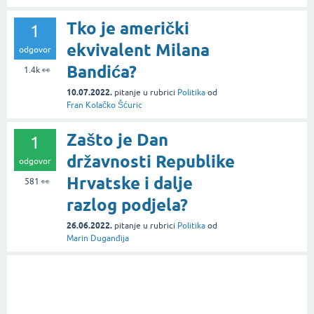
Tko je američki
1
ekvivalent Milana
odgovor
Bandića?
1.4k
👀
10.07.2022.
pitanje
u rubrici
Politika
od
Fran Kolačko Šćuric
Zašto je Dan
1
državnosti Republike
odgovor
Hrvatske i dalje
581
👀
razlog podjela?
26.06.2022.
pitanje
u rubrici
Politika
od
Marin Duganđija