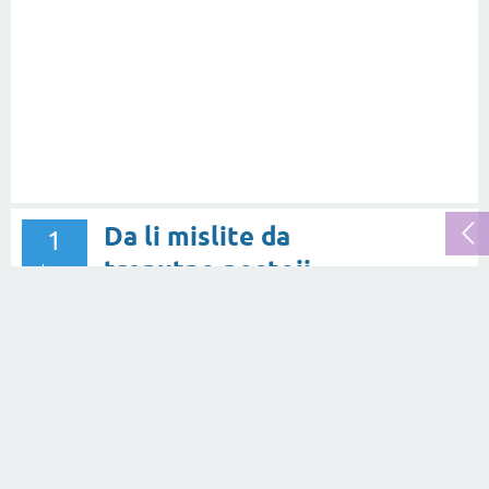
Da li mislite da
1
trenutno postoji
odgovor
druga osoba koja bi
643
👀
bila bolja kao
predsjednik vlade?
26.11.2020.
pitanje
u rubrici
Politika
od
Pavo Lasić
Koji klubovi
1