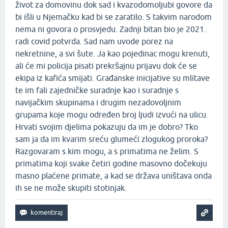
život za domovinu dok sad i kvazodomoljubi govore da
bi išli u Njemačku kad bi se zaratilo. S takvim narodom
nema ni govora o prosvjedu. Zadnji bitan bio je 2021.
radi covid potvrda. Sad nam uvode porez na
nekretnine, a svi šute. Ja kao pojedinac mogu krenuti,
ali će mi policija pisati prekršajnu prijavu dok će se
ekipa iz kafića smijati. Građanske inicijative su mlitave
te im fali zajedničke suradnje kao i suradnje s
navijačkim skupinama i drugim nezadovoljnim
grupama koje mogu određen broj ljudi izvući na ulicu.
Hrvati svojim djelima pokazuju da im je dobro? Tko
sam ja da im kvarim sreću glumeći zlogukog proroka?
Razgovaram s kim mogu, a s primatima ne želim. S
primatima koji svake četiri godine masovno dočekuju
masno plaćene primate, a kad se država uništava onda
ih se ne može skupiti stotinjak.