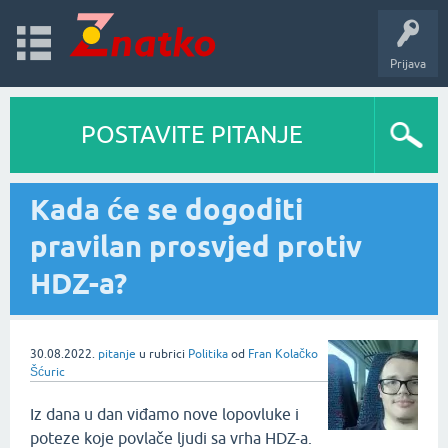
Prijava
POSTAVITE PITANJE
Kada će se dogoditi
pravilan prosvjed protiv
HDZ-a?
30.08.2022.
pitanje
u rubrici
Politika
od
Fran Kolačko
Šćuric
Iz dana u dan viđamo nove lopovluke i
poteze koje povlače ljudi sa vrha HDZ-a.