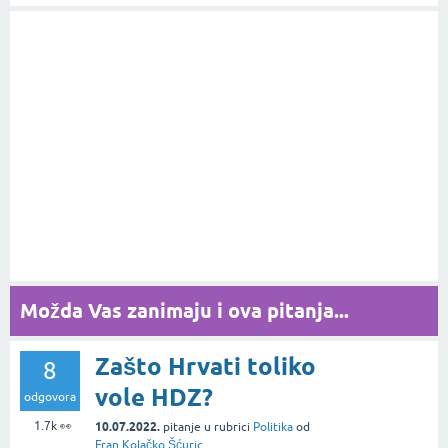
Možda Vas zanimaju i ova pitanja...
Zašto Hrvati toliko
8
vole HDZ?
odgovora
1.7k
👀
10.07.2022.
pitanje
u rubrici
Politika
od
Fran Kolačko Šćuric