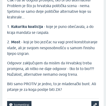
Čak i da se dogodi prosvjed, tko bi bio alternativa?
Problem je što ju hrvatska politička scena - nema.
Sjetimo se samo dvije političke alternative koje su
krahirale...
1.
Kukuriku koalicija
- koje je puno obećavala, a do
kraja mandata se raspala.
2.
Most
- koji je bio jezičac na vagi pred konstituiranje
vlade, ali je svojom nesposobnošću u samom finishu
lijepo izigran.
Odgovor zaključujem da mislim da Hrvatskoj treba
promjena, ali nitko ne daje odgovor - tko bi to bio???
Nažalost, alternative nemamo ovog trena.
Biti samo PROTIV je jedno, to je mladenački bunt. Ali
pitanje je za koga poslije biti ZA?