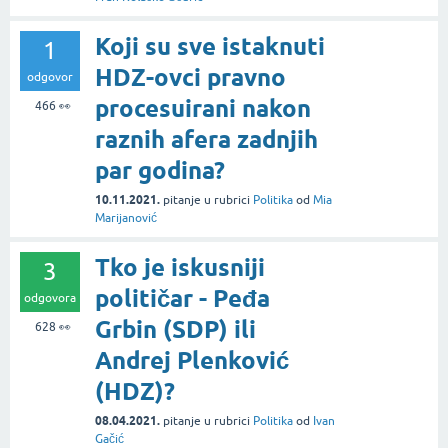
Koji su sve istaknuti
1
HDZ-ovci pravno
odgovor
procesuirani nakon
466
👀
raznih afera zadnjih
par godina?
10.11.2021.
pitanje
u rubrici
Politika
od
Mia
Marijanović
Tko je iskusniji
3
političar - Peđa
odgovora
Grbin (SDP) ili
628
👀
Andrej Plenković
(HDZ)?
08.04.2021.
pitanje
u rubrici
Politika
od
Ivan
Gačić