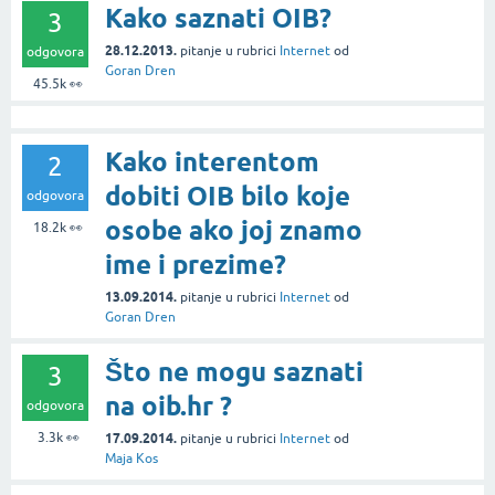
Kako saznati OIB?
3
28.12.2013.
pitanje
u rubrici
Internet
od
odgovora
Goran Dren
45.5k
👀
Kako interentom
2
dobiti OIB bilo koje
odgovora
osobe ako joj znamo
18.2k
👀
ime i prezime?
13.09.2014.
pitanje
u rubrici
Internet
od
Goran Dren
Što ne mogu saznati
3
na oib.hr ?
odgovora
3.3k
👀
17.09.2014.
pitanje
u rubrici
Internet
od
Maja Kos