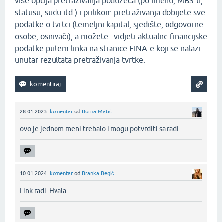
više opcija pretraživanja poduzeća (po imenu, MBS-u,
statusu, sudu itd.) i prilikom pretraživanja dobijete sve
podatke o tvrtci (temeljni kapital, sjedište, odgovorne
osobe, osnivači), a možete i vidjeti aktualne financijske
podatke putem linka na stranice FINA-e koji se nalazi
unutar rezultata pretraživanja tvrtke.
28.01.2023.
komentar
od
Borna Matić
ovo je jednom meni trebalo i mogu potvrditi sa radi‌
10.01.2024.
komentar
od
Branka Begić
Link radi. Hvala.‌