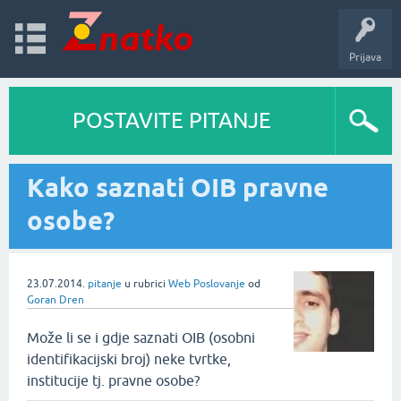
Prijava
POSTAVITE PITANJE
Kako saznati OIB pravne
osobe?
23.07.2014.
pitanje
u rubrici
Web Poslovanje
od
Goran Dren
Može li se i gdje saznati OIB (osobni
identifikacijski broj) neke tvrtke,
institucije tj. pravne osobe?