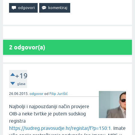
2
odgovor(a)
+19
glasa
26.06.2015.
odgovor
od
Filip Jurišić
Najbolji i najpouzdaniji način provjere
OIB-a neke tvrtke je putem sudskog
registra
https://sudreg.pravosudje.hr/registar/f?p=150:1
. Imate