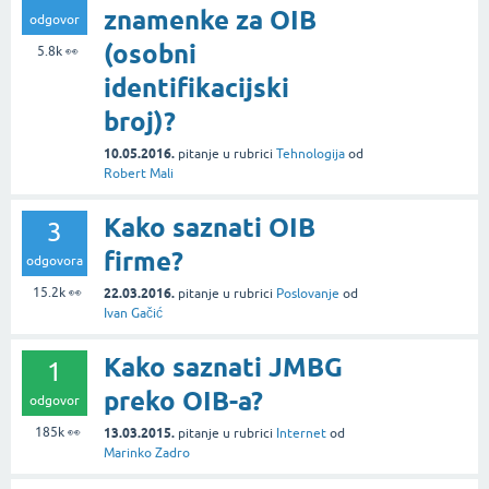
znamenke za OIB
odgovor
(osobni
5.8k
👀
identifikacijski
broj)?
10.05.2016.
pitanje
u rubrici
Tehnologija
od
Robert Mali
Kako saznati OIB
3
firme?
odgovora
15.2k
👀
22.03.2016.
pitanje
u rubrici
Poslovanje
od
Ivan Gačić
Kako saznati JMBG
1
preko OIB-a?
odgovor
185k
👀
13.03.2015.
pitanje
u rubrici
Internet
od
Marinko Zadro