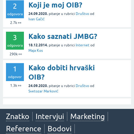
Koji je moj OIB?
2
24.09.2020.
pitanje
u rubrici
Društvo
od
odgovora
Ivan Gačić
2.7k
👀
Kako saznati JMBG?
3
18.12.2014.
pitanje
u rubrici
Internet
od
odgovora
Maja Kos
290k
👀
Kako dobiti hrvaški
1
OIB?
odgovor
1.3k
👀
24.09.2020.
pitanje
u rubrici
Društvo
od
Svetozar Marković
Znatko
Intervjui
Marketing
Reference
Bodovi