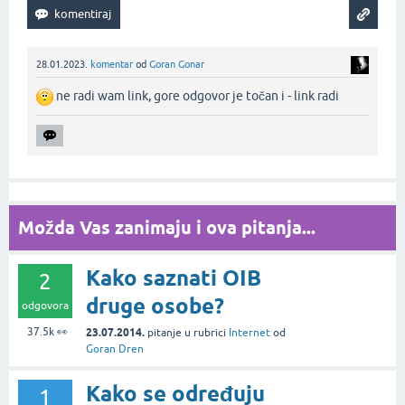
28.01.2023.
komentar
od
Goran Gonar
ne radi wam link, gore odgovor je točan i - link radi‌
Možda Vas zanimaju i ova pitanja...
Kako saznati OIB
2
druge osobe?
odgovora
37.5k
👀
23.07.2014.
pitanje
u rubrici
Internet
od
Goran Dren
Kako se određuju
1