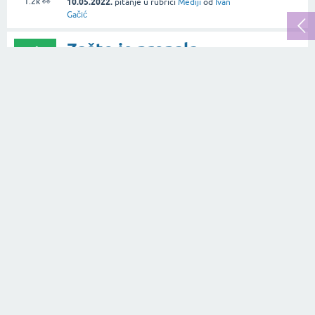
1.2k
👀
10.05.2022.
pitanje
u rubrici
Mediji
od
Ivan
Gačić
Zašto je propala
4
Jugoslavija (SFRJ)?
odgovora
2.2k
👀
10.12.2016.
pitanje
u rubrici
Politika
od
Ivan
Gačić
Da li netko osobno
2
iz Hrvatske, BiH ili
odgovora
Srbije prodaje
1.1k
👀
Litecoin?
13.09.2014.
pitanje
u rubrici
Financije
od
Zoran Jurić
Gdje se pojavljuje
2
ksenofobija kod nas?
odgovora
1.5k
👀