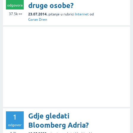
druge osobe?
odgovora
37.5k
👀
23.07.2014.
pitanje
u rubrici
Internet
od
Goran Dren
Gdje gledati
1
Bloomberg Adria?
odgovor