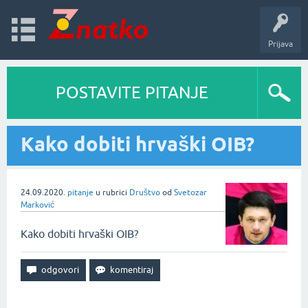
Prijava
POSTAVITE PITANJE
Kako dobiti hrvaški OIB?
24.09.2020.
pitanje
u rubrici
Društvo
od
Svetozar
Marković
Kako dobiti hrvaški OIB?