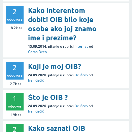
Kako interentom
2
dobiti OIB bilo koje
odgovora
osobe ako joj znamo
18.2k
👀
ime i prezime?
13.09.2014.
pitanje
u rubrici
Internet
od
Goran Dren
Koji je moj OIB?
2
24.09.2020.
pitanje
u rubrici
Društvo
od
odgovora
Ivan Gačić
2.7k
👀
Što je OIB ?
1
24.09.2020.
pitanje
u rubrici
Društvo
od
odgovor
Ivan Gačić
1.9k
👀
Kako saznati OIB
2