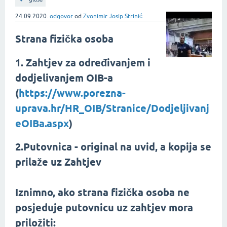
24.09.2020.
odgovor
od
Zvonimir Josip Strinić
Strana fizička osoba
1. Zahtjev za određivanjem i
dodjelivanjem OIB-a
(
https://www.porezna-
uprava.hr/HR_OIB/Stranice/Dodjeljivanj
eOIBa.aspx
)
2.Putovnica - original na uvid, a kopija se
prilaže uz Zahtjev
Iznimno, ako strana fizička osoba ne
posjeduje putovnicu uz zahtjev mora
priložiti: