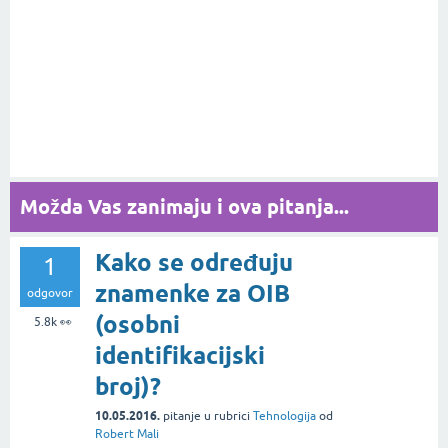
Možda Vas zanimaju i ova pitanja...
Kako se određuju
1
znamenke za OIB
odgovor
(osobni
5.8k
👀
identifikacijski
broj)?
10.05.2016.
pitanje
u rubrici
Tehnologija
od
Robert Mali