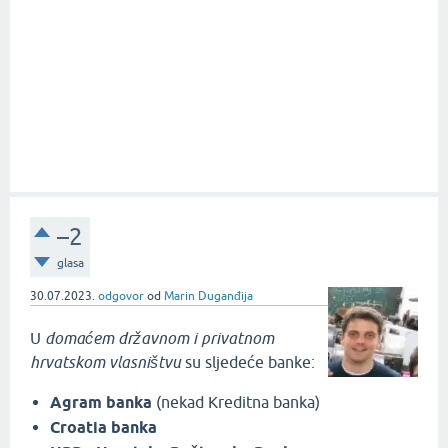
–2
glasa
30.07.2023.
odgovor
od
Marin Duganđija
U
domaćem državnom i privatnom
hrvatskom vlasništvu
su sljedeće banke:
Agram banka
(nekad Kreditna banka)
Croatia banka