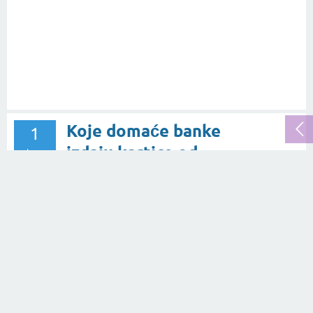
Koje domaće banke
1
izdaju kartice od
odgovor
reciklirane plastike?
469
👀
22.04.2022.
pitanje
u rubrici
Financije
od
Marija Miljević
Koje banke nude
1
SEPA instant
odgovor
plaćanje?
3.0k
👀
08.11.2020.
pitanje
u rubrici
Financije
od