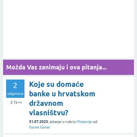
Možda Vas zanimaju i ova pitanja...
Koje su domaće
2
banke u hrvatskom
odgovora
državnom
2.1k
👀
vlasništvu?
31.07.2023.
pitanje
u rubrici
Financije
od
Goran Gonar