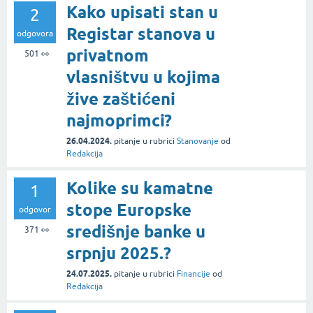
Kako upisati stan u
2
Registar stanova u
odgovora
privatnom
501
👀
vlasništvu u kojima
žive zaštićeni
najmoprimci?
26.04.2024.
pitanje
u rubrici
Stanovanje
od
Redakcija
Kolike su kamatne
1
stope Europske
odgovor
središnje banke u
371
👀
srpnju 2025.?
24.07.2025.
pitanje
u rubrici
Financije
od
Redakcija