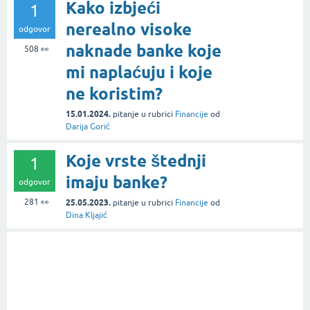
Kako izbjeći
1
nerealno visoke
odgovor
naknade banke koje
508
👀
mi naplaćuju i koje
ne koristim?
15.01.2024.
pitanje
u rubrici
Financije
od
Darija Gorić
Koje vrste štednji
1
imaju banke?
odgovor
281
👀
25.05.2023.
pitanje
u rubrici
Financije
od
Dina Kljajić