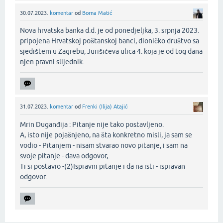
30.07.2023.
komentar
od
Borna Matić
Nova hrvatska banka d.d. je od ponedjeljka, 3. srpnja 2023.
pripojena Hrvatskoj poštanskoj banci, dioničko društvo sa
sjedištem u Zagrebu, Jurišićeva ulica 4. koja je od tog dana
njen pravni slijednik.‌
31.07.2023.
komentar
od
Frenki (Ilija) Atajić
Mrin Duganđija : Pitanje nije tako postavljeno.
A, isto nije pojašnjeno, na šta konkretno misli, ja sam se
vodio - Pitanjem - nisam stvarao novo pitanje, i sam na
svoje pitanje - dava odgovor,.
Ti si postavio -(2)Ispravni pitanje i da na isti - ispravan
odgovor.‌