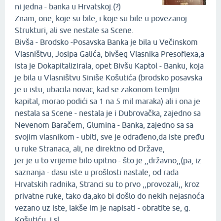
ni jedna - banka u Hrvatskoj.(?)
Znam, one, koje su bile, i koje su bile u povezanoj
Strukturi, ali sve nestale sa Scene.
Bivša - Brodsko -Posavska Banka je bila u Večinskom
Vlasništvu, Josipa Galića, bivšeg Vlasnika Presoflexa,a
ista je Dokapitalizirala, opet Bivšu Kaptol - Banku, koja
je bila u Vlasništvu Siniše Košutića (brodsko posavska
je u istu, ubacila novac, kad se zakonom temljni
kapital, morao podići sa 1 na 5 mil maraka) ali i ona je
nestala sa Scene - nestala je i Dubrovačka, zajedno sa
Nevenom Baračem, Glumina - Banka, zajedno sa sa
svojim vlasnikom - ubiti, sve je odrađeno,da iste pređu
u ruke Stranaca, ali, ne direktno od Države,
jer je u to vrijeme bilo upitno - što je ,,državno,,(pa, iz
saznanja - dasu iste u prošlosti nastale, od rada
Hrvatskih radnika, Stranci su to prvo ,,provozali,, kroz
privatne ruke, tako da,ako bi došlo do nekih nejasnoća
vezano uz iste, lakše im je napisati - obratite se, g.
Košutiću, i.sl.