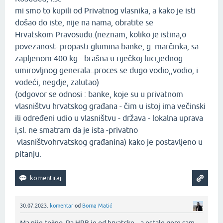
mi smo to kupili od Privatnog vlasnika, a kako je isti
došao do iste, nije na nama, obratite se
Hrvatskom Pravosuđu.(neznam, koliko je istina,o
povezanost- propasti glumina banke, g. marčinka, sa
zapljenom 400.kg - brašna u riječkoj luci,jednog
umirovljnog generala..proces se dugo vodio,,vodio, i
vodeći, negdje, zalutao)
(odgovor se odnosi : banke, koje su u privatnom
vlasništvu hrvatskog građana - čim u istoj ima večinski
ili određeni udio u vlasništvu - država - lokalna uprava
i,sl. ne smatram da je ista -privatno
vlasništvohrvatskog građanina) kako je postavljeno u
pitanju.
30.07.2023.
komentar
od
Borna Matić
Ma nije točno. Pa HPB je od hrvatske... a ostale gore sam