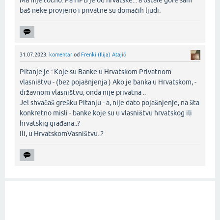
baš neke provjerio i privatne su domaćih ljudi.‌
31.07.2023.
komentar
od
Frenki (Ilija) Atajić
Pitanje je : Koje su Banke u Hrvatskom Privatnom
vlasništvu - (bez pojašnjenja ) Ako je banka u Hrvatskom, -
državnom vlasništvu, onda nije privatna ..
Jel shvačaš grešku Pitanju - a, nije dato pojašnjenje, na šta
konkretno misli - banke koje su u vlasništvu hrvatskog ili
hrvatskig građana..?
Ili, u HrvatskomVasništvu..?‌