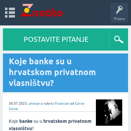
Prijava
POSTAVITE PITANJE
Koje banke su u
hrvatskom privatnom
vlasništvu?
30.07.2023.
pitanje
u rubrici
Financije
od
Goran
Gonar
Koje
banke
su u
hrvatskom privatnom
vlasništvu
?