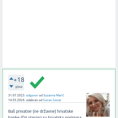
+18
glasa
31.07.2023.
odgovor
od
Suzanna Marić
14.03.2024.
odabran
od
Goran Gonar
Baš privatne (ne državne) hrvatske
banke (čiji vlasnici su hrvatska poslovna