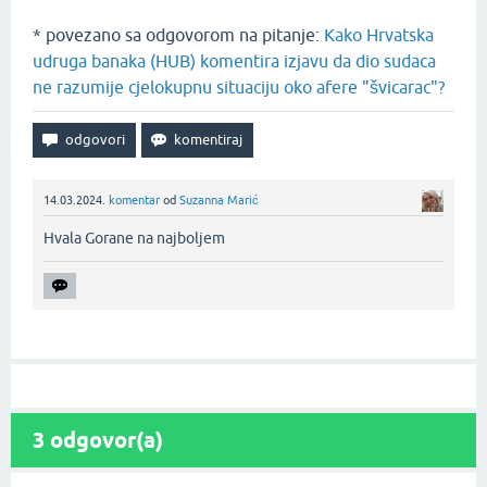
* povezano sa odgovorom na pitanje:
Kako Hrvatska
udruga banaka (HUB) komentira izjavu da dio sudaca
ne razumije cjelokupnu situaciju oko afere "švicarac"?
14.03.2024.
komentar
od
Suzanna Marić
Hvala Gorane na najboljem‌
3
odgovor(a)