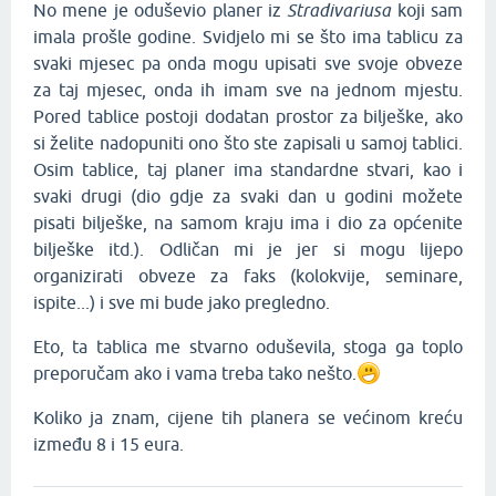
No mene je oduševio planer iz
Stradivariusa
koji sam
imala prošle godine. Svidjelo mi se što ima tablicu za
svaki mjesec pa onda mogu upisati sve svoje obveze
za taj mjesec, onda ih imam sve na jednom mjestu.
Pored tablice postoji dodatan prostor za bilješke, ako
si želite nadopuniti ono što ste zapisali u samoj tablici.
Osim tablice, taj planer ima standardne stvari, kao i
svaki drugi (dio gdje za svaki dan u godini možete
pisati bilješke, na samom kraju ima i dio za općenite
bilješke itd.). Odličan mi je jer si mogu lijepo
organizirati obveze za faks (kolokvije, seminare,
ispite...) i sve mi bude jako pregledno.
Eto, ta tablica me stvarno oduševila, stoga ga toplo
preporučam ako i vama treba tako nešto.
Koliko ja znam, cijene tih planera se većinom kreću
između 8 i 15 eura.