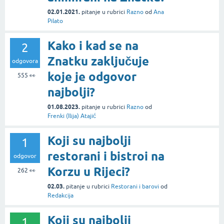
02.01.2021.
pitanje
u rubrici
Razno
od
Ana
Pilato
Kako i kad se na
2
Znatku zaključuje
odgovora
koje je odgovor
555
👀
najbolji?
01.08.2023.
pitanje
u rubrici
Razno
od
Frenki (Ilija) Atajić
Koji su najbolji
1
restorani i bistroi na
odgovor
Korzu u Rijeci?
262
👀
02.03.
pitanje
u rubrici
Restorani i barovi
od
Redakcija
Koji su najbolji
1