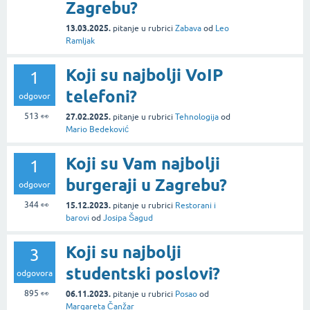
Zagrebu?
13.03.2025.
pitanje
u rubrici
Zabava
od
Leo
Ramljak
Koji su najbolji VoIP
1
telefoni?
odgovor
513
👀
27.02.2025.
pitanje
u rubrici
Tehnologija
od
Mario Bedeković
Koji su Vam najbolji
1
burgeraji u Zagrebu?
odgovor
344
👀
15.12.2023.
pitanje
u rubrici
Restorani i
barovi
od
Josipa Šagud
Koji su najbolji
3
studentski poslovi?
odgovora
895
👀
06.11.2023.
pitanje
u rubrici
Posao
od
Margareta Čanžar