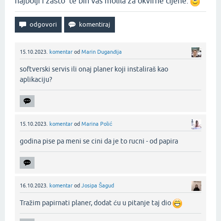
najbolji i zašto te bih vas molila za okvirne cijene.
15.10.2023.
komentar
od
Marin Duganđija
softverski servis ili onaj planer koji instaliraš kao
aplikaciju?‌
15.10.2023.
komentar
od
Marina Polić
godina pise pa meni se cini da je to rucni - od papira‌
16.10.2023.
komentar
od
Josipa Šagud
Tražim papirnati planer, dodat ću u pitanje taj dio