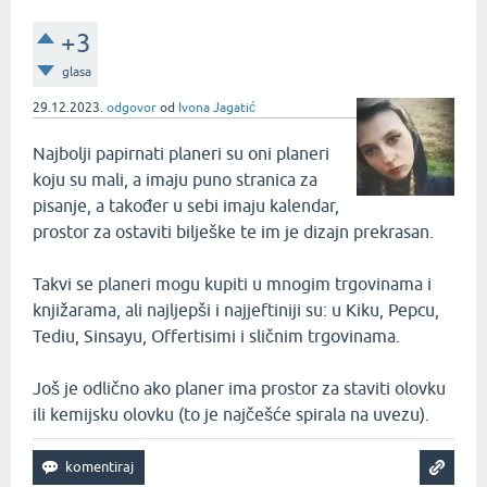
+3
glasa
29.12.2023.
odgovor
od
Ivona Jagatić
Najbolji papirnati planeri su oni planeri
koju su mali, a imaju puno stranica za
pisanje, a također u sebi imaju kalendar,
prostor za ostaviti bilješke te im je dizajn prekrasan.
Takvi se planeri mogu kupiti u mnogim trgovinama i
knjižarama, ali najljepši i najjeftiniji su: u Kiku, Pepcu,
Tediu, Sinsayu, Offertisimi i sličnim trgovinama.
Još je odlično ako planer ima prostor za staviti olovku
ili kemijsku olovku (to je najčešće spirala na uvezu).