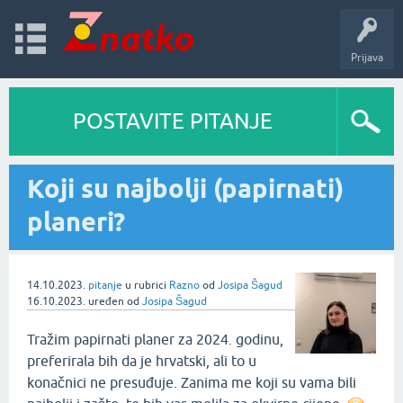
Prijava
POSTAVITE PITANJE
Koji su najbolji (papirnati)
planeri?
14.10.2023.
pitanje
u rubrici
Razno
od
Josipa Šagud
16.10.2023.
uređen
od
Josipa Šagud
Tražim papirnati planer za 2024. godinu,
preferirala bih da je hrvatski, ali to u
konačnici ne presuđuje. Zanima me koji su vama bili