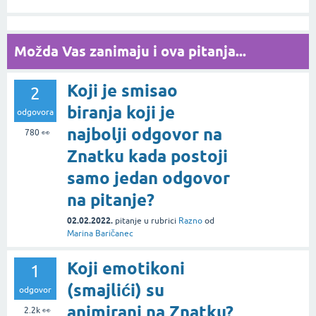
Možda Vas zanimaju i ova pitanja...
Koji je smisao
2
biranja koji je
odgovora
najbolji odgovor na
780
👀
Znatku kada postoji
samo jedan odgovor
na pitanje?
02.02.2022.
pitanje
u rubrici
Razno
od
Marina Baričanec
Koji emotikoni
1
(smajlići) su
odgovor
animirani na Znatku?
2.2k
👀