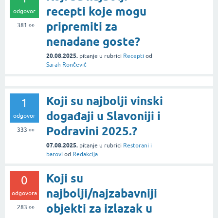
recepti koje mogu
odgovor
pripremiti za
381
👀
nenadane goste?
20.08.2025.
pitanje
u rubrici
Recepti
od
Sarah Rončević
Koji su najbolji vinski
1
događaji u Slavoniji i
odgovor
Podravini 2025.?
333
👀
07.08.2025.
pitanje
u rubrici
Restorani i
barovi
od
Redakcija
Koji su
0
najbolji/najzabavniji
odgovora
objekti za izlazak u
283
👀