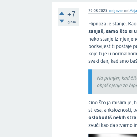
29.08.2025.
odgovor
od
Maja
+7
glasa
Hipnoza je stanje. Kao
sanjaš, samo što si u
neko stanje izmjenjene 
podsvijest ti postaje 
koje ti je u normalnom
svaki dan, kad smo baš
Na primjer, kad čit
objašnjenje za hip
Ono što ja mislim je, h
stresa, anksioznosti, 
oslobodiš nekih stra
zvuči kao da stvarno i