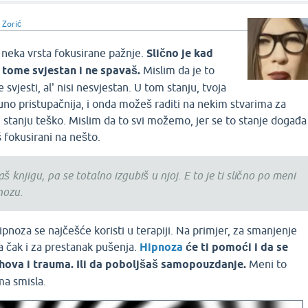
 Zorić
 neka vrsta fokusirane pažnje.
Slično je kad
 tome svjestan i ne spavaš.
Mislim da je to
svjesti, al' nisi nesvjestan. U tom stanju, tvoja
puno pristupačnija, i onda možeš raditi na nekim stvarima za
 stanju teško. Mislim da to svi možemo, jer se to stanje događa
 fokusirani na nešto.
aš knjigu, pa se totalno izgubiš u njoj. E to je ti slično po meni
nozu.
ipnoza se najčešće koristi u terapiji. Na primjer, za smanjenje
pa čak i za prestanak pušenja.
Hipnoza
će ti pomoći i da se
hova i trauma. Ili da poboljšaš samopouzdanje.
Meni to
ma smisla.