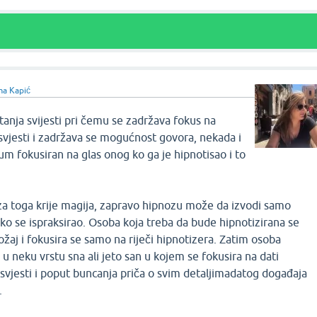
ma Kapić
anja svijesti pri čemu se zadržava fokus na
svjesti i zadržava se mogućnost govora, nekada i
m fokusiran na glas onog ko ga je hipnotisao i to
iza toga krije magija, zapravo hipnozu može da izvodi samo
 ko se ispraksirao. Osoba koja treba da bude hipnotizirana se
žaj i fokusira se samo na riječi hipnotizera. Zatim osoba
u neku vrstu sna ali jeto san u kojem se fokusira na dati
svjesti i poput buncanja priča o svim detaljimadatog događaja
.