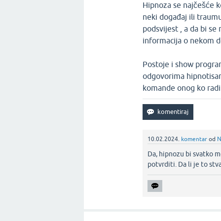
Hipnoza se najčešće ko
neki događaj ili traumu
podsvijest , a da bi 
informacija o nekom 
Postoje i show program
odgovorima hipnotisane
komande onog ko radi
10.02.2024.
komentar
od
N
Da, hipnozu bi svatko m
potvrditi. Da li je to stv