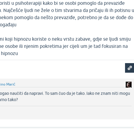
risti u psihoterapiji kako bi se osobi pomoglo da prevaziđe
. Najčešće ljudi ne žele o tim stvarima da pričaju ili ih potisnu 
se nekom pomoglo da nešto prevaziđe, potrebno je da se dođe do
događaju
i koji hipnozu koriste o neku vrstu zabave, gdje se ljudi smiju
 osobe ili njenim pokretima jer cijeli um je tad fokusiran na
 hipnozu
ino Marić
ogao naučiti da napravi. To sam čuo da je tako. Iako ne znam niti mogu
arno tako?‌