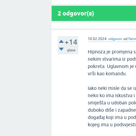
2
odgovor(a)
10.02.2024.
odgovor
od
Fati
+14
glasa
Hipnoza je promjena st
nekim stvarima iz pod
pokreta. Uglavnom je u
vrši kao komandu.
Iako neki misle da se 
neko ko ima iskustva i
smiješta u udoban polo
duboko diše i zapadne 
događaj koji ima u pod
kojeg ima u podsvjesti