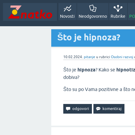
Novosti
Neodgovoreno
Rubrike
PO
Što je hipnoza?
10.02.2024.
pitanje
u rubrici
Osobni razvoj
Što je
hipnoza
? Kako se
hipnotiz
dobiva?
Što su po Vama pozitivne a što n