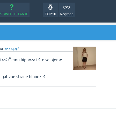
STAVITE PITANJE
TOP10
Nagrade
od
Dina Kljajić
ira
? Čemu hipnoza i što se njome
egativne strane hipnoze?