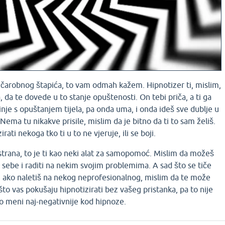
 čarobnog štapića, to vam odmah kažem. Hipnotizer ti, mislim,
 da te dovede u to stanje opuštenosti. On tebi priča, a ti ga
činje s opuštanjem tijela, pa onda uma, i onda ideš sve dublje u
Nema tu nikakve prisile, mislim da je bitno da ti to sam želiš.
irati nekoga tko ti u to ne vjeruje, ili se boji.
 strana, to je ti kao neki alat za samopomoć. Mislim da možeš
i sebe i raditi na nekim svojim problemima. A sad što se tiče
a, ako naletiš na nekog neprofesionalnog, mislim da te može
i, što vas pokušaju hipnotizirati bez vašeg pristanka, pa to nije
po meni naj-negativnije kod hipnoze.