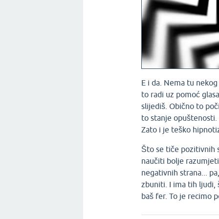
E i da. Nema tu nekog
to radi uz pomoć glasa,
slijediš. Obično to po
to stanje opuštenosti. 
Zato i je teško hipnotiz
Što se tiče pozitivnih
naučiti bolje razumjet
negativnih strana... p
zbuniti. I ima tih ljud
baš fer. To je recimo 