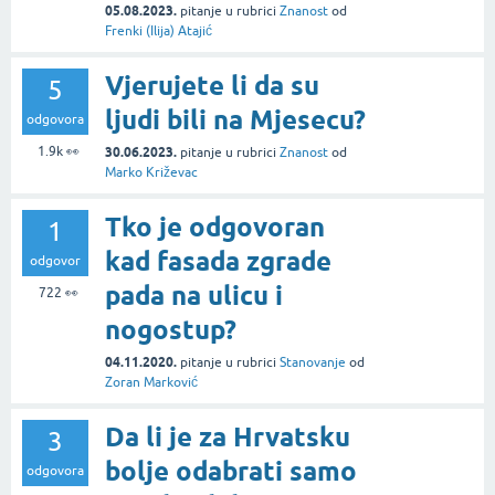
05.08.2023.
pitanje
u rubrici
Znanost
od
Frenki (Ilija) Atajić
Vjerujete li da su
5
ljudi bili na Mjesecu?
odgovora
1.9k
👀
30.06.2023.
pitanje
u rubrici
Znanost
od
Marko Križevac
Tko je odgovoran
1
kad fasada zgrade
odgovor
pada na ulicu i
722
👀
nogostup?
04.11.2020.
pitanje
u rubrici
Stanovanje
od
Zoran Marković
Da li je za Hrvatsku
3
bolje odabrati samo
odgovora