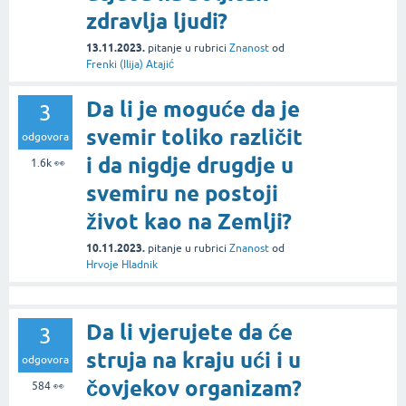
zdravlja ljudi?
13.11.2023.
pitanje
u rubrici
Znanost
od
Frenki (Ilija) Atajić
Da li je moguće da je
3
svemir toliko različit
odgovora
i da nigdje drugdje u
1.6k
👀
svemiru ne postoji
život kao na Zemlji?
10.11.2023.
pitanje
u rubrici
Znanost
od
Hrvoje Hladnik
Da li vjerujete da će
3
struja na kraju ući i u
odgovora
čovjekov organizam?
584
👀