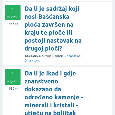
Da li je sadržaj koji
1
nosi Bašćanska
odgovor
ploča završen na
445
👀
kraju te ploče ili
postoji nastavak na
drugoj ploči?
12.07.2024.
pitanje
u rubrici
Znanost
od
Dina Kljajić
Da li je ikad i gdje
1
znanstveno
odgovor
dokazano da
830
👀
određeno kamenje -
minerali i kristali -
utječu na boljitak