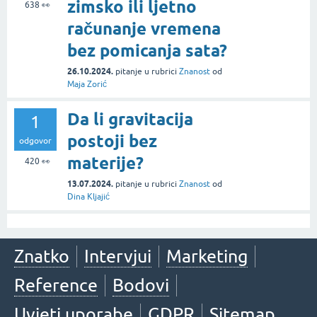
zimsko ili ljetno
638
👀
računanje vremena
bez pomicanja sata?
26.10.2024.
pitanje
u rubrici
Znanost
od
Maja Zorić
Da li gravitacija
1
postoji bez
odgovor
materije?
420
👀
13.07.2024.
pitanje
u rubrici
Znanost
od
Dina Kljajić
Znatko
Intervjui
Marketing
Reference
Bodovi
Uvjeti uporabe
GDPR
Sitemap