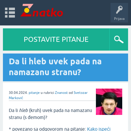
Prijava
POSTAVITE PITANJE
Da li hleb uvek pada na
namazanu stranu?
30.04.2024.
pitanje
u rubrici
Znanost
od
Svetozar
Marković
Da li
hleb
(kruh) uvek pada na namazanu
stranu (s đemom)?
* povezano sa odgovorom na pitanje:
Kako ispeći