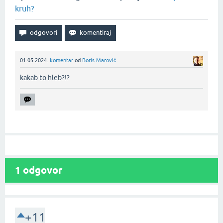
kruh?
01.05.2024.
komentar
od
Boris Marović
kakab to hleb?!?‌
1
odgovor
+11