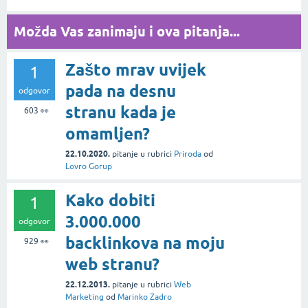
Možda Vas zanimaju i ova pitanja...
Zašto mrav uvijek
1
pada na desnu
odgovor
stranu kada je
603
👀
omamljen?
22.10.2020.
pitanje
u rubrici
Priroda
od
Lovro Gorup
Kako dobiti
1
3.000.000
odgovor
backlinkova na moju
929
👀
web stranu?
22.12.2013.
pitanje
u rubrici
Web
Marketing
od
Marinko Zadro