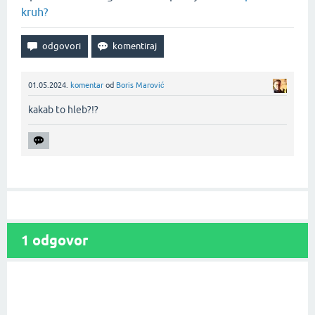
kruh?
01.05.2024.
komentar
od
Boris Marović
kakab to hleb?!?‌
1
odgovor