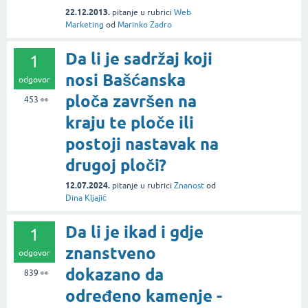
22.12.2013.
pitanje
u rubrici
Web
Marketing
od
Marinko Zadro
Da li je sadržaj koji
1
nosi Bašćanska
odgovor
ploča završen na
453
👀
kraju te ploče ili
postoji nastavak na
drugoj ploči?
12.07.2024.
pitanje
u rubrici
Znanost
od
Dina Kljajić
Da li je ikad i gdje
1
znanstveno
odgovor
dokazano da
839
👀
određeno kamenje -