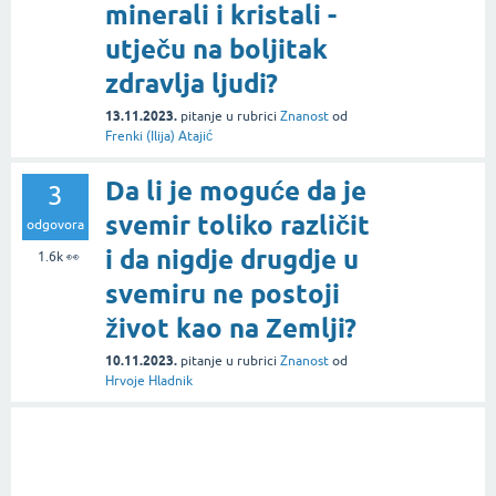
minerali i kristali -
utječu na boljitak
zdravlja ljudi?
13.11.2023.
pitanje
u rubrici
Znanost
od
Frenki (Ilija) Atajić
Da li je moguće da je
3
svemir toliko različit
odgovora
i da nigdje drugdje u
1.6k
👀
svemiru ne postoji
život kao na Zemlji?
10.11.2023.
pitanje
u rubrici
Znanost
od
Hrvoje Hladnik