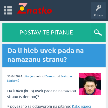
Prijava
POSTAVITE PITANJE
Da li hleb uvek pada na
namazanu stranu?
30.04.2024.
pitanje
u rubrici
Znanost
od
Svetozar
Marković
Da li
hleb
(kruh) uvek pada na namazanu
stranu (s đemom)?
* povezano sa odgovorom na pitanje:
Kako ispeći