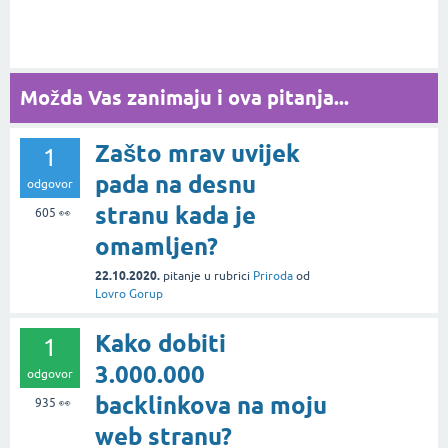
Možda Vas zanimaju i ova pitanja...
Zašto mrav uvijek
1
pada na desnu
odgovor
stranu kada je
605
👀
omamljen?
22.10.2020.
pitanje
u rubrici
Priroda
od
Lovro Gorup
Kako dobiti
1
3.000.000
odgovor
backlinkova na moju
935
👀
web stranu?