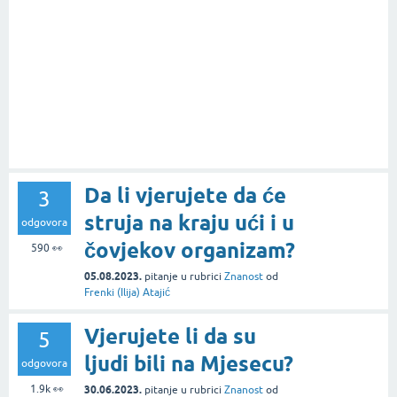
Da li vjerujete da će
3
struja na kraju ući i u
odgovora
čovjekov organizam?
590
👀
05.08.2023.
pitanje
u rubrici
Znanost
od
Frenki (Ilija) Atajić
Vjerujete li da su
5
ljudi bili na Mjesecu?
odgovora
1.9k
👀
30.06.2023.
pitanje
u rubrici
Znanost
od