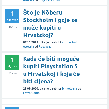
estetika
od
Augustina Kolak
Što je Nõberu
1
Stockholm i gdje se
odgovor
može kupiti u
351
👀
Hrvatskoj?
07.11.2025.
pitanje
u rubrici
Kozmetika i
estetika
od
Redakcija
Kada će biti moguće
1
kupiti Playstation 5
odgovor
u Hrvatskoj i koja će
617
👀
biti cijena?
23.09.2020.
pitanje
u rubrici
Tehnologija
od
Lovro Gorup