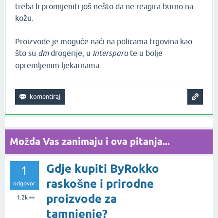
treba li promijeniti još nešto da ne reagira burno na
kožu.
Proizvode je moguće naći na policama trgovina kao
što su
dm
drogerije, u
Intersparu
te u bolje
opremljenim ljekarnama.
Možda Vas zanimaju i ova pitanja...
Gdje kupiti ByRokko
1
raskošne i prirodne
odgovor
proizvode za
1.2k
👀
tamnjenje?