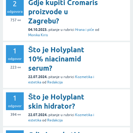
Gdje kupiti Cromaris
2
proizvode u
odgovora
Zagrebu?
757
👀
04.10.2023.
pitanje
u rubrici
Hrana i piće
od
Monika Kiris
Što je Holyplant
1
10% niacinamid
odgovor
serum?
223
👀
22.07.2024.
pitanje
u rubrici
Kozmetika i
estetika
od
Redakcija
Što je Holyplant
1
skin hidrator?
odgovor
394
👀
22.07.2024.
pitanje
u rubrici
Kozmetika i
estetika
od
Redakcija