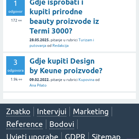
Gdje isprobati i
1
kupiti prirodne
odgovor
beauty proizvode iz
172
👀
Termi 3000?
28.05.2025.
pitanje
u rubrici
Turizam i
putovanja
od
Redakcija
Gdje kupiti Design
3
by Keune proizvode?
odgovora
1.9k
👀
09.02.2022.
pitanje
u rubrici
Kupovina
od
Ana Pilato
Znatko
Intervjui
Marketing
Reference
Bodovi
Uvjeti uporabe
GDPR
Sitemap