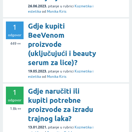
26.06.2023.
pitanje
u rubrici
Kozmetika i
estetika
od
Monika Kiris
Gdje kupiti
1
BeeVenom
odgovor
proizvode
449
👀
(uključujući i beauty
serum za lice)?
19.05.2023.
pitanje
u rubrici
Kozmetika i
estetika
od
Monika Kiris
Gdje naručiti ili
1
kupiti potrebne
odgovor
proizvode za izradu
1.8k
👀
trajnog laka?
13.01.2021.
pitanje
u rubrici
Kozmetika i