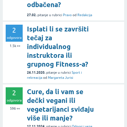
odbačena?
27.02.
pitanje
u rubrici
Pravo
od
Redakcija
Isplati li se završiti
2
tečaj za
odgovora
individualnog
1.5k
👀
instruktora ili
grupnog Fitness-a?
26.11.2020.
pitanje
u rubrici
Sport i
rekreacija
od
Margareta Jurisi
Cure, da li vam se
2
dečki vegani ili
odgovora
vegetarijanci sviđaju
596
👀
više ili manje?
12.11.2024.
pitanje
u rubrici
Odnosi i veze