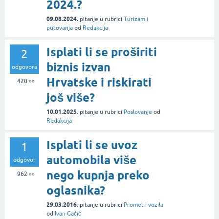
2024.?
09.08.2024.
pitanje
u rubrici
Turizam i
putovanja
od
Redakcija
Isplati li se proširiti
2
biznis izvan
odgovora
Hrvatske i riskirati
420
👀
još više?
10.01.2025.
pitanje
u rubrici
Poslovanje
od
Redakcija
Isplati li se uvoz
1
automobila više
odgovor
nego kupnja preko
962
👀
oglasnika?
29.03.2016.
pitanje
u rubrici
Promet i vozila
od
Ivan Gačić