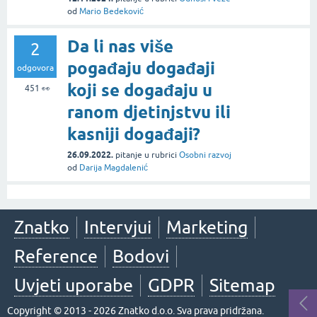
od
Mario Bedeković
Da li nas više
2
pogađaju događaji
odgovora
koji se događaju u
451
👀
ranom djetinjstvu ili
kasniji događaji?
26.09.2022.
pitanje
u rubrici
Osobni razvoj
od
Darija Magdalenić
Znatko
Intervjui
Marketing
Reference
Bodovi
Uvjeti uporabe
GDPR
Sitemap
Copyright © 2013 - 2026 Znatko d.o.o. Sva prava pridržana.