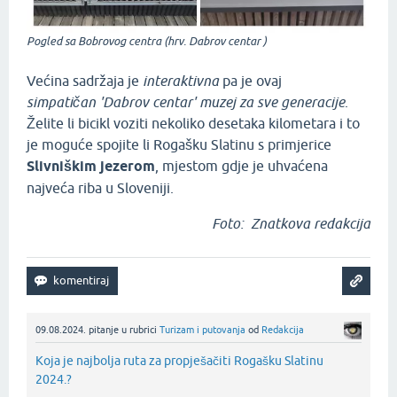
Pogled sa Bobrovog centra (hrv. Dabrov centar )
Većina sadržaja je
interaktivna
pa je ovaj
simpatičan 'Dabrov centar' muzej za sve generacije
.
Želite li bicikl voziti nekoliko desetaka kilometara i to
je moguće spojite li Rogašku Slatinu s primjerice
Slivniškim jezerom
, mjestom gdje je uhvaćena
najveća riba u Sloveniji.
Foto:
Znatkova
redakcija
09.08.2024.
pitanje
u rubrici
Turizam i putovanja
od
Redakcija
Koja je najbolja ruta za propješačiti Rogašku Slatinu
2024.?