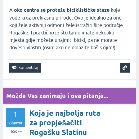
A
oko centra se protežu biciklističke staze
koje
vode kroz prekrasnu prirodu. Ovo je idealno za one
koji žele aktivniji odmor i žele istražiti šire područje
Rogaške. I praktično je što tamo imate nekoliko
mjesta gdje možete unajmiti bicikl, pa ne morate
dovesti vlastiti (osim ako ne dolazite baš s njim!).
Možda Vas zanimaju i ova pitanja...
Koja je najbolja ruta
1
za propješačiti
odgovor
Rogašku Slatinu
656
👀