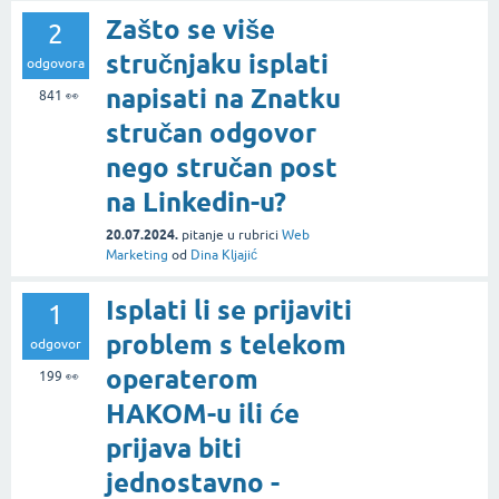
Zašto se više
2
stručnjaku isplati
odgovora
napisati na Znatku
841
👀
stručan odgovor
nego stručan post
na Linkedin-u?
20.07.2024.
pitanje
u rubrici
Web
Marketing
od
Dina Kljajić
Isplati li se prijaviti
1
problem s telekom
odgovor
operaterom
199
👀
HAKOM-u ili će
prijava biti
jednostavno -