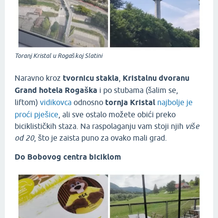
Toranj Kristal u Rogaškoj Slatini
Naravno kroz
tvornicu stakla
,
Kristalnu dvoranu
Grand hotela Rogaška
i po stubama (šalim se,
liftom)
vidikovca
odnosno
tornja Kristal
najbolje je
proći pješice
, ali sve ostalo možete obići preko
biciklističkih staza. Na raspolaganju vam stoji njih
više
od 20
, što je zaista puno za ovako mali grad.
Do Bobovog centra biciklom