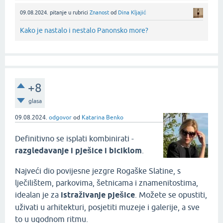
09.08.2024.
pitanje
u rubrici
Znanost
od
Dina Kljajić
Kako je nastalo i nestalo Panonsko more?
+8
glasa
09.08.2024.
odgovor
od
Katarina Benko
Definitivno se isplati kombinirati -
razgledavanje i pješice i biciklom
.
Najveći dio povijesne jezgre Rogaške Slatine, s
lječilištem, parkovima, šetnicama i znamenitostima,
idealan je za
istraživanje pješice
. Možete se opustiti,
uživati u arhitekturi, posjetiti muzeje i galerije, a sve
to u ugodnom ritmu.