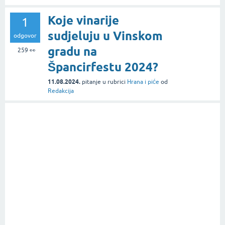
Koje vinarije
1
sudjeluju u Vinskom
odgovor
gradu na
259
👀
Špancirfestu 2024?
11.08.2024.
pitanje
u rubrici
Hrana i piće
od
Redakcija