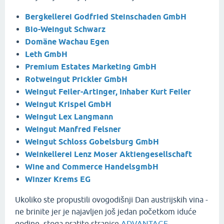
Bergkellerei Godfried Steinschaden GmbH
Bio-Weingut Schwarz
Domäne Wachau Egen
Leth GmbH
Premium Estates Marketing GmbH
Rotweingut Prickler GmbH
Weingut Feiler-Artinger, Inhaber Kurt Feiler
Weingut Krispel GmbH
Weingut Lex Langmann
Weingut Manfred Felsner
Weingut Schloss Gobelsburg GmbH
Weinkellerei Lenz Moser Aktiengesellschaft
Wine and Commerce HandelsgmbH
Winzer Krems EG
Ukoliko ste propustili ovogodišnji Dan austrijskih vina -
ne brinite jer je najavljen još jedan početkom iduće
godine, stoga pratite stranice
ADVANTAGE