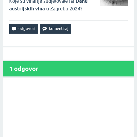
Koje su vinarije sudjelovale na
Danu
austrijskih vina
u Zagrebu 2024?
1
odgovor