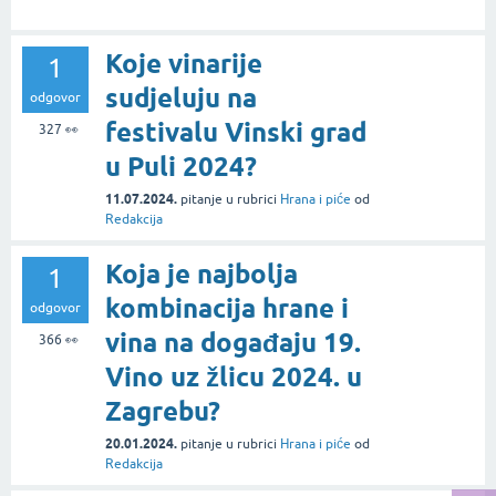
Koje vinarije
1
sudjeluju na
odgovor
festivalu Vinski grad
327
👀
u Puli 2024?
11.07.2024.
pitanje
u rubrici
Hrana i piće
od
Redakcija
Koja je najbolja
1
kombinacija hrane i
odgovor
vina na događaju 19.
366
👀
Vino uz žlicu 2024. u
Zagrebu?
20.01.2024.
pitanje
u rubrici
Hrana i piće
od
Redakcija