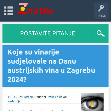
Prijava
POSTAVITE PITANJE
Koje su vinarije
sudjelovale na Danu
austrijskih vina u Zagrebu
2024?
11.08.2024.
pitanje
u rubrici
Hrana i piće
od
Redakcija