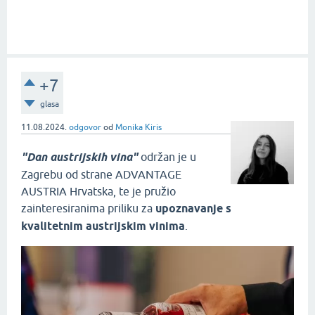
+7
glasa
11.08.2024.
odgovor
od
Monika Kiris
"Dan austrijskih vina"
održan je u
Zagrebu od strane ADVANTAGE
AUSTRIA Hrvatska, te je pružio
zainteresiranima priliku za
upoznavanje s
kvalitetnim austrijskim vinima
.