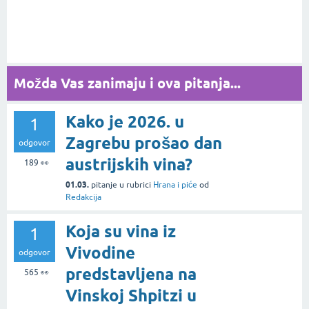
Možda Vas zanimaju i ova pitanja...
Kako je 2026. u
1
Zagrebu prošao dan
odgovor
austrijskih vina?
189
👀
01.03.
pitanje
u rubrici
Hrana i piće
od
Redakcija
Koja su vina iz
1
Vivodine
odgovor
predstavljena na
565
👀
Vinskoj Shpitzi u