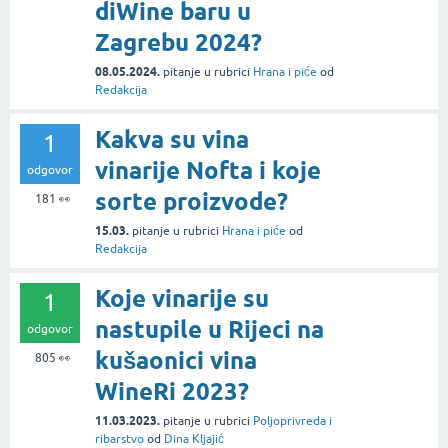
diWine baru u
Zagrebu 2024?
08.05.2024.
pitanje
u rubrici
Hrana i piće
od
Redakcija
Kakva su vina
1
vinarije Nofta i koje
odgovor
sorte proizvode?
181
👀
15.03.
pitanje
u rubrici
Hrana i piće
od
Redakcija
Koje vinarije su
1
nastupile u Rijeci na
odgovor
kušaonici vina
805
👀
WineRi 2023?
11.03.2023.
pitanje
u rubrici
Poljoprivreda i
ribarstvo
od
Dina Kljajić