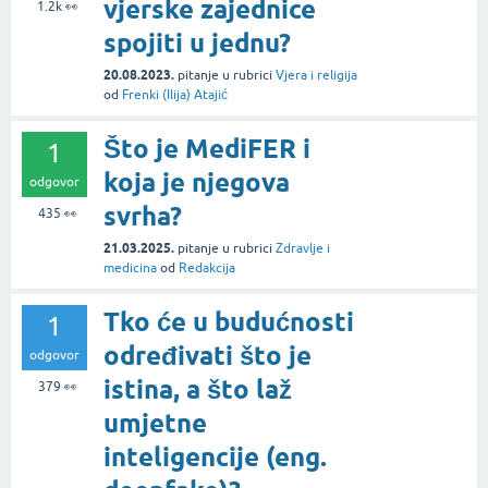
vjerske zajednice
1.2k
👀
spojiti u jednu?
20.08.2023.
pitanje
u rubrici
Vjera i religija
od
Frenki (Ilija) Atajić
Što je MediFER i
1
koja je njegova
odgovor
svrha?
435
👀
21.03.2025.
pitanje
u rubrici
Zdravlje i
medicina
od
Redakcija
Tko će u budućnosti
1
određivati što je
odgovor
istina, a što laž
379
👀
umjetne
inteligencije (eng.