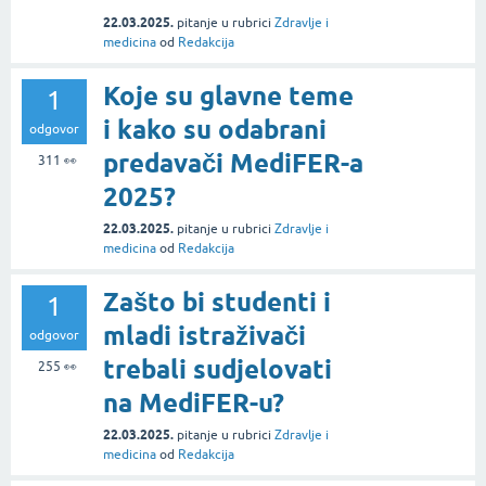
22.03.2025.
pitanje
u rubrici
Zdravlje i
medicina
od
Redakcija
Koje su glavne teme
1
i kako su odabrani
odgovor
predavači MediFER-a
311
👀
2025?
22.03.2025.
pitanje
u rubrici
Zdravlje i
medicina
od
Redakcija
Zašto bi studenti i
1
mladi istraživači
odgovor
trebali sudjelovati
255
👀
na MediFER-u?
22.03.2025.
pitanje
u rubrici
Zdravlje i
medicina
od
Redakcija