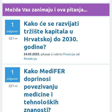
Možda Vas zanimaju i ova pitanja...
Kako će se razvijati
1
tržište kapitala u
odgovor
Hrvatskoj do 2030.
521
👀
godine?
24.05.2025.
pitanje
u rubrici
Financije
od
Redakcija
Kako MediFER
1
doprinosi
odgovor
povezivanju
221
👀
medicine i
tehnoloških
znanosti?