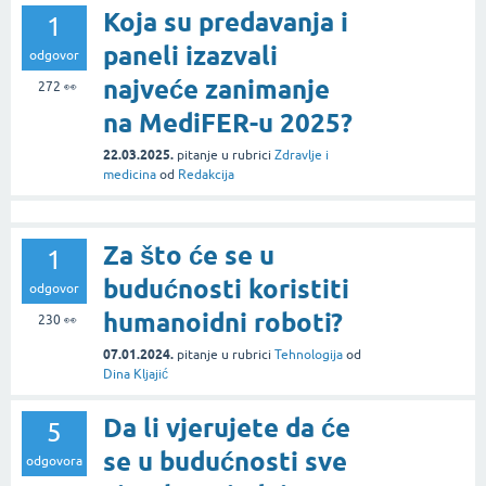
Koja su predavanja i
1
paneli izazvali
odgovor
najveće zanimanje
272
👀
na MediFER-u 2025?
22.03.2025.
pitanje
u rubrici
Zdravlje i
medicina
od
Redakcija
Za što će se u
1
budućnosti koristiti
odgovor
humanoidni roboti?
230
👀
07.01.2024.
pitanje
u rubrici
Tehnologija
od
Dina Kljajić
Da li vjerujete da će
5
se u budućnosti sve
odgovora