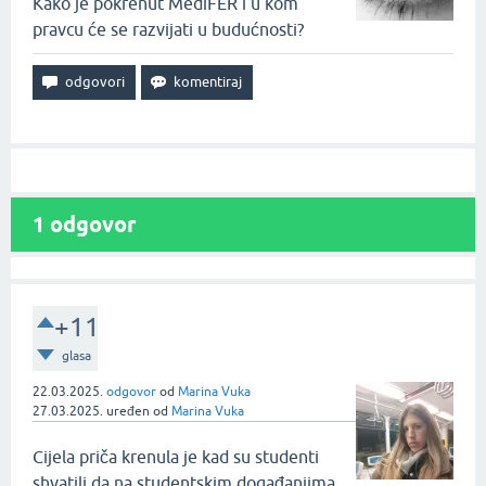
Kako je pokrenut MediFER i u kom
pravcu će se razvijati u budućnosti?
1
odgovor
+11
glasa
22.03.2025.
odgovor
od
Marina Vuka
27.03.2025.
uređen
od
Marina Vuka
Cijela priča krenula je kad su studenti
shvatili da na studentskim događanjima