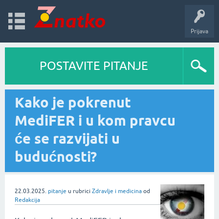
Prijava
POSTAVITE PITANJE
Kako je pokrenut
MediFER i u kom pravcu
će se razvijati u
budućnosti?
22.03.2025.
pitanje
u rubrici
Zdravlje i medicina
od
Redakcija