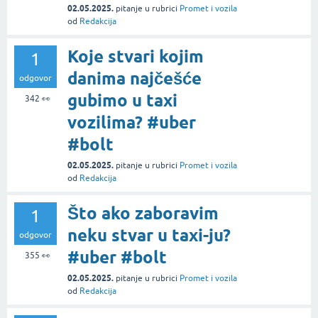
02.05.2025.
pitanje
u rubrici
Promet i vozila
od
Redakcija
Koje stvari kojim
1
danima najčešće
odgovor
gubimo u taxi
342
👀
vozilima? #uber
#bolt
02.05.2025.
pitanje
u rubrici
Promet i vozila
od
Redakcija
Što ako zaboravim
1
neku stvar u taxi-ju?
odgovor
#uber #bolt
355
👀
02.05.2025.
pitanje
u rubrici
Promet i vozila
od
Redakcija