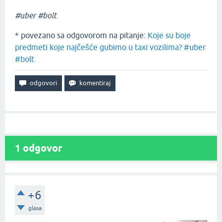
#uber #bolt
* povezano sa odgovorom na pitanje:
Koje su boje
predmeti koje najčešće gubimo u taxi vozilima? #uber
#bolt
1
odgovor
+6
glasa