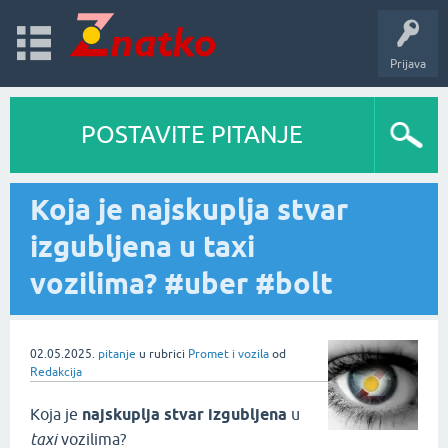
Prijava
POSTAVITE PITANJE
Koja je najskuplja stvar
izgubljena u taxi
vozilima? #uber #bolt
02.05.2025.
pitanje
u rubrici
Promet i vozila
od
Redakcija
Koja je
najskuplja stvar izgubljena
u
taxi
vozilima?