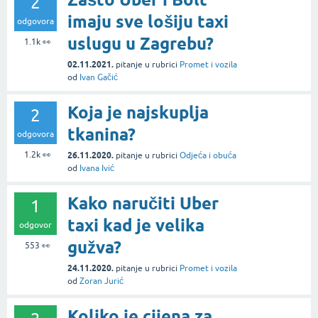
2
imaju sve lošiju taxi
odgovora
uslugu u Zagrebu?
1.1k
👀
02.11.2021.
pitanje
u rubrici
Promet i vozila
od
Ivan Gačić
Koja je najskuplja
2
tkanina?
odgovora
1.2k
👀
26.11.2020.
pitanje
u rubrici
Odjeća i obuća
od
Ivana Ivić
Kako naručiti Uber
1
taxi kad je velika
odgovor
gužva?
553
👀
24.11.2020.
pitanje
u rubrici
Promet i vozila
od
Zoran Jurić
Koliko je cijena za