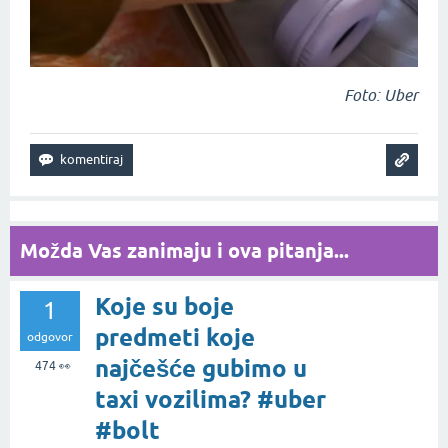
Foto: Uber
Možda Vas zanimaju i ova pitanja...
Koje su boje
1
predmeti koje
odgovor
najčešće gubimo u
474
👀
taxi vozilima? #uber
#bolt