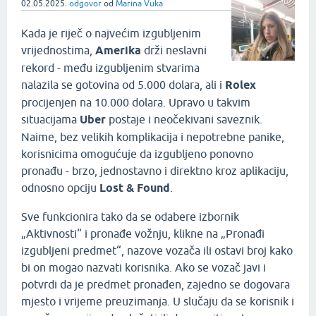
02.05.2025.
odgovor
od
Marina Vuka
Kada je riječ o najvećim izgubljenim
vrijednostima,
Amerika
drži neslavni
rekord - među izgubljenim stvarima
nalazila se gotovina od 5.000 dolara, ali i
Rolex
procijenjen na 10.000 dolara. Upravo u takvim
situacijama
Uber
postaje i neočekivani saveznik.
Naime, bez velikih komplikacija i nepotrebne panike,
korisnicima omogućuje da izgubljeno ponovno
pronađu - brzo, jednostavno i direktno kroz aplikaciju,
odnosno opciju
Lost & Found
.
Sve funkcionira tako da se odabere izbornik
„Aktivnosti“ i pronađe vožnju, klikne na „Pronađi
izgubljeni predmet“, nazove vozača ili ostavi broj kako
bi on mogao nazvati korisnika. Ako se vozač javi i
potvrdi da je predmet pronađen, zajedno se dogovara
mjesto i vrijeme preuzimanja. U slučaju da se korisnik i