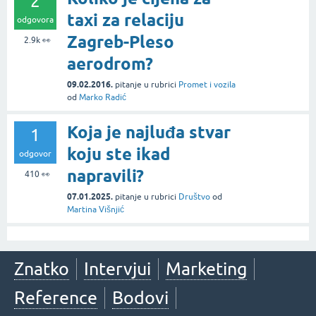
2
taxi za relaciju
odgovora
Zagreb-Pleso
2.9k
👀
aerodrom?
09.02.2016.
pitanje
u rubrici
Promet i vozila
od
Marko Radić
Koja je najluđa stvar
1
koju ste ikad
odgovor
napravili?
410
👀
07.01.2025.
pitanje
u rubrici
Društvo
od
Martina Višnjić
Znatko
Intervjui
Marketing
Reference
Bodovi