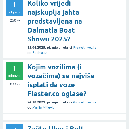
Koliko vrijedi
1
najskuplja jahta
odgovor
predstavljena na
250
👀
Dalmatia Boat
Showu 2025?
15.04.2025.
pitanje
u rubrici
Promet i vozila
od
Redakcija
Kojim vozilima (i
1
vozačima) se najviše
odgovor
isplati da voze
833
👀
Flaster.co oglase?
24.10.2021.
pitanje
u rubrici
Promet i vozila
od
Marija Miljević
Zašto Uber i Bolt