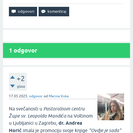
1
odgovor
+2
glasa
17.05.2025.
odgovor
od
Marina Vuka
Na svečanosti u
Pastoralnom centru
Župe sv. Leopolda Mandića
na Voltinom
u Ljubljanici u Zagrebu,
dr. Andrea
Horić
imala je promociju svoje knjige
"Ovdje je sada"