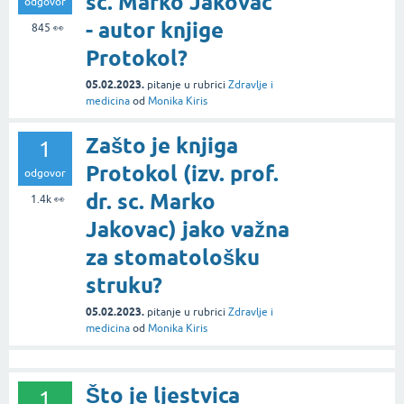
sc. Marko Jakovac
odgovor
- autor knjige
845
👀
Protokol?
05.02.2023.
pitanje
u rubrici
Zdravlje i
medicina
od
Monika Kiris
Zašto je knjiga
1
Protokol (izv. prof.
odgovor
dr. sc. Marko
1.4k
👀
Jakovac) jako važna
za stomatološku
struku?
05.02.2023.
pitanje
u rubrici
Zdravlje i
medicina
od
Monika Kiris
Što je ljestvica
1