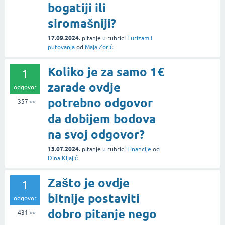
bogatiji ili
siromašniji?
17.09.2024.
pitanje
u rubrici
Turizam i
putovanja
od
Maja Zorić
Koliko je za samo 1€
1
zarade ovdje
odgovor
potrebno odgovor
357
👀
da dobijem bodova
na svoj odgovor?
13.07.2024.
pitanje
u rubrici
Financije
od
Dina Kljajić
Zašto je ovdje
1
bitnije postaviti
odgovor
dobro pitanje nego
431
👀