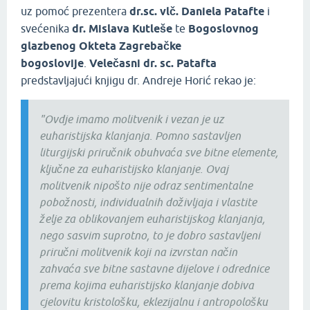
uz pomoć prezentera
dr.sc. vlč. Daniela Patafte
i
svećenika
dr. Mislava Kutleše
te
Bogoslovnog
glazbenog Okteta Zagrebačke
bogoslovije
.
Velečasni dr. sc. Patafta
predstavljajući knjigu dr. Andreje Horić rekao je:
"Ovdje imamo molitvenik i vezan je uz
euharistijska klanjanja. Pomno sastavljen
liturgijski priručnik obuhvaća sve bitne elemente,
ključne za euharistijsko klanjanje. Ovaj
molitvenik nipošto nije odraz sentimentalne
pobožnosti, individualnih doživljaja i vlastite
želje za oblikovanjem euharistijskog klanjanja,
nego sasvim suprotno, to je dobro sastavljeni
priručni molitvenik koji na izvrstan način
zahvaća sve bitne sastavne dijelove i odrednice
prema kojima euharistijsko klanjanje dobiva
cjelovitu kristološku, eklezijalnu i antropološku