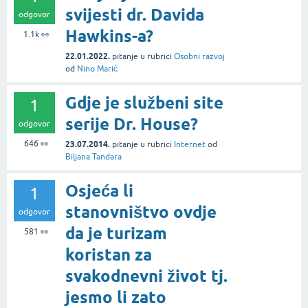
svijesti dr. Davida
odgovor
Hawkins-a?
1.1k
👀
22.01.2022.
pitanje
u rubrici
Osobni razvoj
od
Nino Marić
Gdje je službeni site
1
serije Dr. House?
odgovor
646
👀
23.07.2014.
pitanje
u rubrici
Internet
od
Biljana Tandara
Osjeća li
1
stanovništvo ovdje
odgovor
da je turizam
581
👀
koristan za
svakodnevni život tj.
jesmo li zato