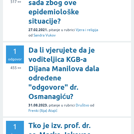
sada zbog ove
517
👀
epidemiološke
situacije?
27.02.2021.
pitanje
u rubrici
Vjera i religija
od
Sandra Vukov
Da li vjerujete da je
1
voditeljica KGB-a
odgovor
Dijana Manilova dala
455
👀
određene
"odgovore" dr.
Osmanagiću?
31.08.2023.
pitanje
u rubrici
Društvo
od
Frenki (Ilija) Atajić
Tko je izv. prof. dr.
1