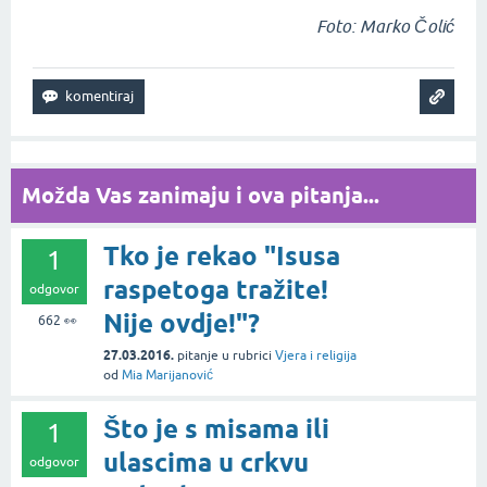
Foto: Marko Čolić
Možda Vas zanimaju i ova pitanja...
Tko je rekao "Isusa
1
raspetoga tražite!
odgovor
Nije ovdje!"?
662
👀
27.03.2016.
pitanje
u rubrici
Vjera i religija
od
Mia Marijanović
Što je s misama ili
1
ulascima u crkvu
odgovor