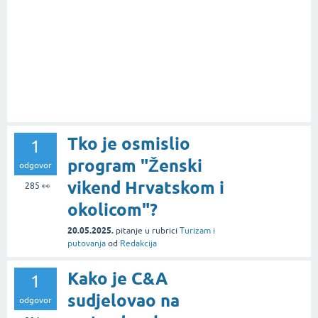
Tko je osmislio
1
program "Ženski
odgovor
vikend Hrvatskom i
285
👀
okolicom"?
20.05.2025.
pitanje
u rubrici
Turizam i
putovanja
od
Redakcija
Kako je C&A
1
sudjelovao na
odgovor