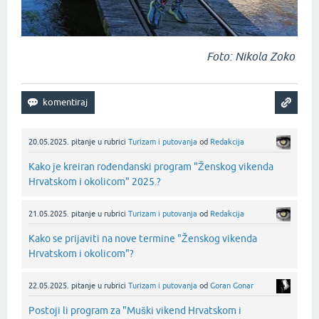
Foto: Nikola Zoko
20.05.2025.
pitanje
u rubrici
Turizam i putovanja
od
Redakcija
Kako je kreiran rođendanski program "Ženskog vikenda
Hrvatskom i okolicom" 2025.?
21.05.2025.
pitanje
u rubrici
Turizam i putovanja
od
Redakcija
Kako se prijaviti na nove termine "Ženskog vikenda
Hrvatskom i okolicom"?
22.05.2025.
pitanje
u rubrici
Turizam i putovanja
od
Goran Gonar
Postoji li program za "Muški vikend Hrvatskom i