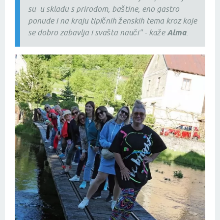
su u skladu s prirodom, baštine, eno gastro
ponude i na kraju tipičnih ženskih tema kroz koje
se dobro zabavlja i svašta nauči" - kaže
Alma
.