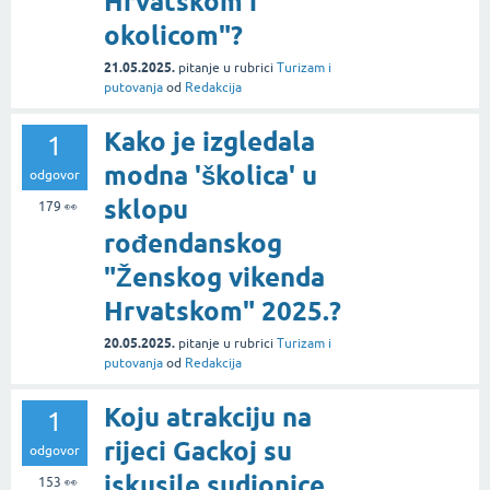
Hrvatskom i
okolicom"?
21.05.2025.
pitanje
u rubrici
Turizam i
putovanja
od
Redakcija
Kako je izgledala
1
modna 'školica' u
odgovor
sklopu
179
👀
rođendanskog
"Ženskog vikenda
Hrvatskom" 2025.?
20.05.2025.
pitanje
u rubrici
Turizam i
putovanja
od
Redakcija
Koju atrakciju na
1
rijeci Gackoj su
odgovor
iskusile sudionice
153
👀