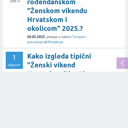
rođendanskom
294
👀
"Ženskom vikendu
Hrvatskom i
okolicom" 2025.?
20.05.2025.
pitanje
u rubrici
Turizam i
putovanja
od
Redakcija
Kako izgleda tipični
1
"Ženski vikend
odgovor
Hrvatskom" by Alma
524
👀
Premerl Zoko?
20.11.2023.
pitanje
u rubrici
Turizam i
putovanja
od
Katarina Pofuk
Gdje je Alma iz
1
Modnog ALMAnaha
odgovor
330
👀