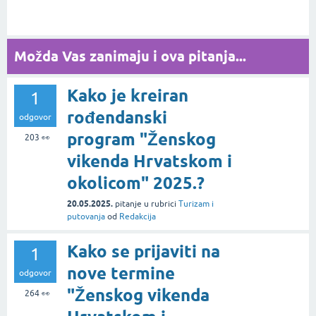
Možda Vas zanimaju i ova pitanja...
Kako je kreiran
1
rođendanski
odgovor
program "Ženskog
203
👀
vikenda Hrvatskom i
okolicom" 2025.?
20.05.2025.
pitanje
u rubrici
Turizam i
putovanja
od
Redakcija
Kako se prijaviti na
1
nove termine
odgovor
"Ženskog vikenda
264
👀