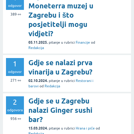
Moneterra muzej u
odgovor
Zagrebu i što
389
👀
posjetitelji mogu
vidjeti?
05.11.2025.
pitanje
u rubrici
Financije
od
Redakcija
Gdje se nalazi prva
1
vinarija u Zagrebu?
odgovor
271
👀
02.10.2024.
pitanje
u rubrici
Restorani i
barovi
od
Redakcija
Gdje se u Zagrebu
2
nalazi Ginger sushi
odgovora
bar?
956
👀
15.03.2024.
pitanje
u rubrici
Hrana i piće
od
Redakcija