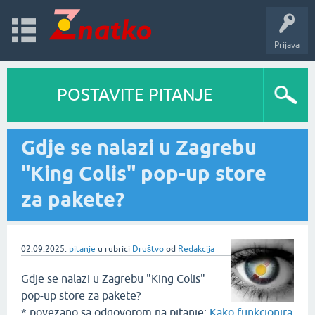
Prijava
POSTAVITE PITANJE
Gdje se nalazi u Zagrebu
"King Colis" pop-up store
za pakete?
02.09.2025.
pitanje
u rubrici
Društvo
od
Redakcija
Gdje se nalazi u Zagrebu "King Colis"
pop-up store za pakete?
* povezano sa odgovorom na pitanje:
Kako funkcionira