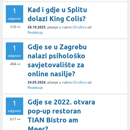
Kad i gdje u Splitu
1
dolazi King Colis?
odgovor
510
👀
28.10.2025.
pitanje
u rubrici
Društvo
od
Redakcija
Gdje se u Zagrebu
1
nalazi psihološko
odgovor
savjetovalište za
494
👀
online nasilje?
24.03.2024.
pitanje
u rubrici
Društvo
od
Redakcija
Gdje se 2022. otvara
1
pop-up restoran
odgovor
TIAN Bistro am
617
👀
Meer?