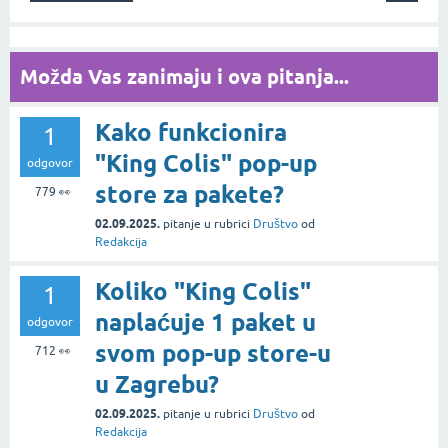
Možda Vas zanimaju i ova pitanja...
Kako funkcionira
1
"King Colis" pop-up
odgovor
store za pakete?
779
👀
02.09.2025.
pitanje
u rubrici
Društvo
od
Redakcija
Koliko "King Colis"
1
naplaćuje 1 paket u
odgovor
svom pop-up store-u
712
👀
u Zagrebu?
02.09.2025.
pitanje
u rubrici
Društvo
od
Redakcija