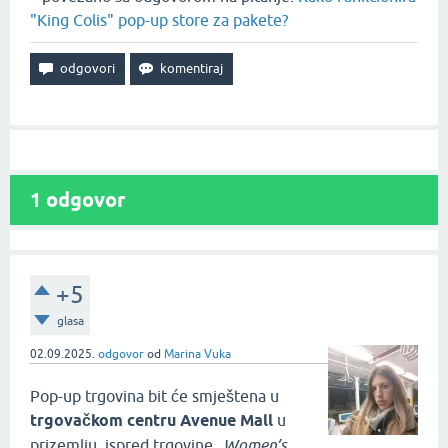
"King Colis" pop-up store za pakete?
1
odgovor
+5
glasa
02.09.2025.
odgovor
od
Marina Vuka
Pop-up trgovina bit će smještena u
trgovačkom centru Avenue Mall
u
prizemlju, ispred trgovine
„Women’s