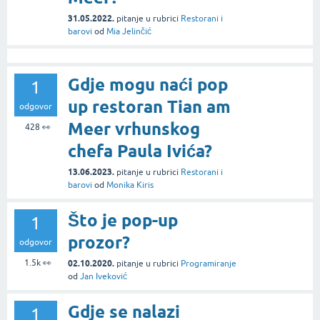
31.05.2022.
pitanje
u rubrici
Restorani i
barovi
od
Mia Jelinčić
Gdje mogu naći pop
1
up restoran Tian am
odgovor
Meer vrhunskog
428
👀
chefa Paula Ivića?
13.06.2023.
pitanje
u rubrici
Restorani i
barovi
od
Monika Kiris
Što je pop-up
1
prozor?
odgovor
1.5k
👀
02.10.2020.
pitanje
u rubrici
Programiranje
od
Jan Iveković
Gdje se nalazi
1