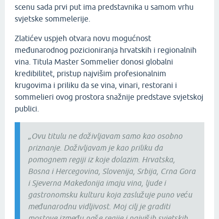
scenu sada prvi put ima predstavnika u samom vrhu
svjetske sommelerije.
Zlatićev uspjeh otvara novu mogućnost
međunarodnog pozicioniranja hrvatskih i regionalnih
vina. Titula Master Sommelier donosi globalni
kredibilitet, pristup najvišim profesionalnim
krugovima i priliku da se vina, vinari, restorani i
sommelieri ovog prostora snažnije predstave svjetskoj
publici.
„Ovu titulu ne doživljavam samo kao osobno
priznanje. Doživljavam je kao priliku da
pomognem regiji iz koje dolazim. Hrvatska,
Bosna i Hercegovina, Slovenija, Srbija, Crna Gora
i Sjeverna Makedonija imaju vina, ljude i
gastronomsku kulturu koja zaslužuje puno veću
međunarodnu vidljivost. Moj cilj je graditi
mostove između naše regije i najviših svjetskih