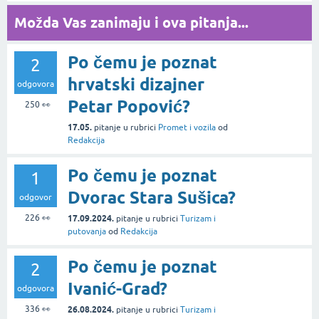
Možda Vas zanimaju i ova pitanja...
Po čemu je poznat
2
hrvatski dizajner
odgovora
Petar Popović?
250
👀
17.05.
pitanje
u rubrici
Promet i vozila
od
Redakcija
Po čemu je poznat
1
Dvorac Stara Sušica?
odgovor
226
👀
17.09.2024.
pitanje
u rubrici
Turizam i
putovanja
od
Redakcija
Po čemu je poznat
2
Ivanić-Grad?
odgovora
336
👀
26.08.2024.
pitanje
u rubrici
Turizam i