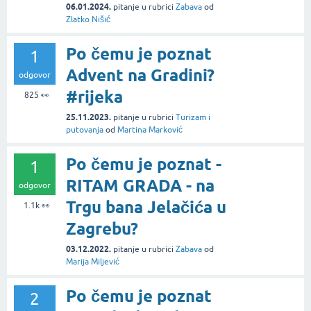
06.01.2024.
pitanje
u rubrici
Zabava
od
Zlatko Nišić
Po čemu je poznat
1
Advent na Gradini?
odgovor
#rijeka
825
👀
25.11.2023.
pitanje
u rubrici
Turizam i
putovanja
od
Martina Marković
Po čemu je poznat -
1
RITAM GRADA - na
odgovor
Trgu bana Jelačića u
1.1k
👀
Zagrebu?
03.12.2022.
pitanje
u rubrici
Zabava
od
Marija Miljević
Po čemu je poznat
2