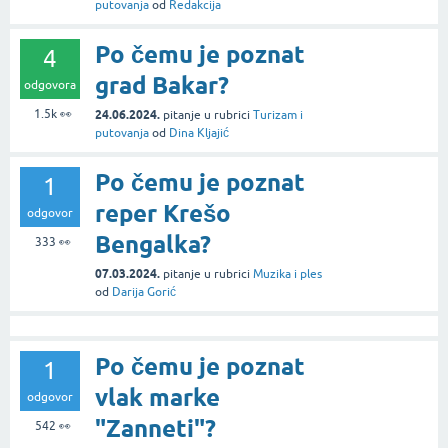
putovanja
od
Redakcija
Po čemu je poznat
4
grad Bakar?
odgovora
1.5k
👀
24.06.2024.
pitanje
u rubrici
Turizam i
putovanja
od
Dina Kljajić
Po čemu je poznat
1
reper Krešo
odgovor
Bengalka?
333
👀
07.03.2024.
pitanje
u rubrici
Muzika i ples
od
Darija Gorić
Po čemu je poznat
1
vlak marke
odgovor
"Zanneti"?
542
👀