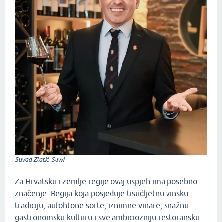
Suvad Zlatić Suwi
Za Hrvatsku i zemlje regije ovaj uspjeh ima posebno
značenje. Regija koja posjeduje tisućljetnu vinsku
tradiciju, autohtone sorte, iznimne vinare, snažnu
gastronomsku kulturu i sve ambiciozniju restoransku