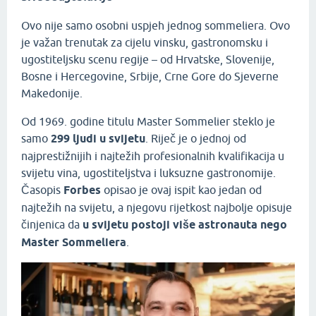
Ovo nije samo osobni uspjeh jednog sommeliera. Ovo
je važan trenutak za cijelu vinsku, gastronomsku i
ugostiteljsku scenu regije – od Hrvatske, Slovenije,
Bosne i Hercegovine, Srbije, Crne Gore do Sjeverne
Makedonije.
Od 1969. godine titulu Master Sommelier steklo je
samo
299 ljudi u svijetu
. Riječ je o jednoj od
najprestižnijih i najtežih profesionalnih kvalifikacija u
svijetu vina, ugostiteljstva i luksuzne gastronomije.
Časopis
Forbes
opisao je ovaj ispit kao jedan od
najtežih na svijetu, a njegovu rijetkost najbolje opisuje
činjenica da
u svijetu postoji više astronauta nego
Master Sommeliera
.