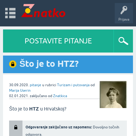
Prijava
POSTAVITE PITANJE
Što je to HTZ?
30.09.2020.
pitanje
u rubrici
Turizam i putovanja
od
Marija Userin
02.01.2021.
zaključano
od
Znatkica
Što je to
HTZ
u Hrvatskoj?
Odgovaranje zaključano uz napomenu:
Dovoljno točnih
odgovora.