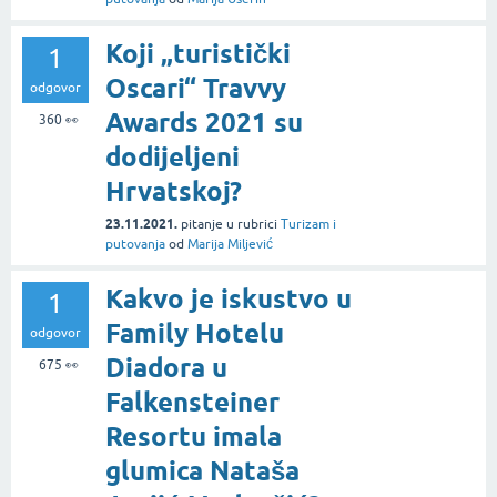
Koji „turistički
1
Oscari“ Travvy
odgovor
Awards 2021 su
360
👀
dodijeljeni
Hrvatskoj?
23.11.2021.
pitanje
u rubrici
Turizam i
putovanja
od
Marija Miljević
Kakvo je iskustvo u
1
Family Hotelu
odgovor
Diadora u
675
👀
Falkensteiner
Resortu imala
glumica Nataša