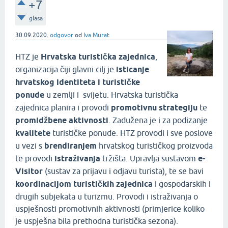
+7
glasa
30.09.2020.
odgovor
od
Iva Murat
HTZ je
Hrvatska turistička zajednica
,
organizacija čiji glavni cilj je
isticanje
hrvatskog identiteta i turističke
ponude
u zemlji i svijetu. Hrvatska turistička
zajednica planira i provodi
promotivnu strategiju
te
promidžbene aktivnosti
. Zadužena je i za podizanje
kvalitete
turističke ponude. HTZ provodi i sve poslove
u vezi s
brendiranjem
hrvatskog turističkog proizvoda
te provodi
istraživanja
tržišta. Upravlja sustavom
e-
Visitor
(sustav za prijavu i odjavu turista), te se bavi
koordinacijom turističkih zajednica
i gospodarskih i
drugih subjekata u turizmu. Provodi i istraživanja o
uspješnosti promotivnih aktivnosti (primjerice koliko
je uspješna bila prethodna turistička sezona).