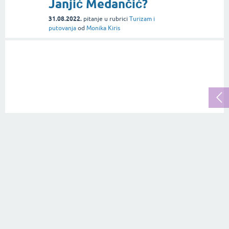
Janjić Medančić?
31.08.2022.
pitanje
u rubrici
Turizam i
putovanja
od
Monika Kiris
Je li bolje uzimati
1
smještaj preko
odgovor
Booking-a ili
1.2k
👀