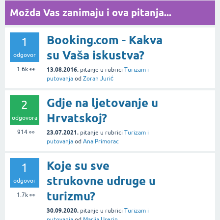
Možda Vas zanimaju i ova pitanja...
Booking.com - Kakva
1
su Vaša iskustva?
odgovor
1.6k
👀
13.08.2016.
pitanje
u rubrici
Turizam i
putovanja
od
Zoran Jurić
Gdje na ljetovanje u
2
Hrvatskoj?
odgovora
914
👀
23.07.2021.
pitanje
u rubrici
Turizam i
putovanja
od
Ana Primorac
Koje su sve
1
strukovne udruge u
odgovor
turizmu?
1.7k
👀
30.09.2020.
pitanje
u rubrici
Turizam i
putovanja
od
Marija Userin