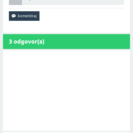
3
odgovor(a)