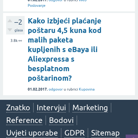
odgovor
u rubrici
Web
Poslovanje
Kako izbjeći plaćanje
–2
poštaru 4,5 kuna kod
glasa
malih paketa
3.8k
👀
kupljenih s eBaya ili
Aliexpressa s
besplatnom
poštarinom?
01.02.2017.
odgovor
u rubrici
Kupovina
Znatko
Intervjui
Marketing
Reference
Bodovi
Uvjeti uporabe
GDPR
Sitemap