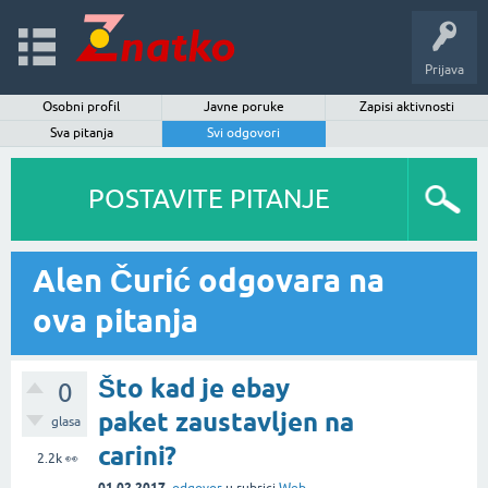
Prijava
Osobni profil
Javne poruke
Zapisi aktivnosti
Sva pitanja
Svi odgovori
POSTAVITE PITANJE
Alen Čurić odgovara na
ova pitanja
Što kad je ebay
0
paket zaustavljen na
glasa
carini?
2.2k
👀
01.02.2017.