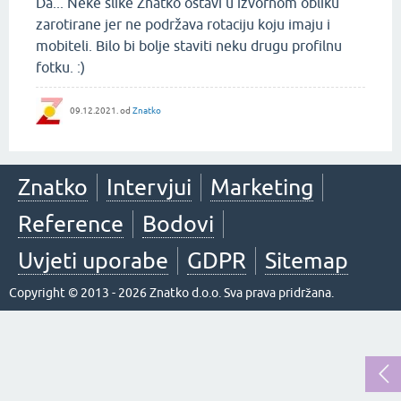
Da... Neke slike Znatko ostavi u izvornom obliku
zarotirane jer ne podržava rotaciju koju imaju i
mobiteli. Bilo bi bolje staviti neku drugu profilnu
fotku. :)
09.12.2021.
od
Znatko
Znatko
Intervjui
Marketing
Reference
Bodovi
Uvjeti uporabe
GDPR
Sitemap
Copyright © 2013 - 2026 Znatko d.o.o. Sva prava pridržana.