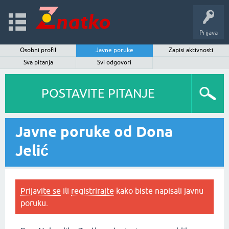
Prijava
Osobni profil
Javne poruke
Zapisi aktivnosti
Sva pitanja
Svi odgovori
POSTAVITE PITANJE
Javne poruke od Dona
Jelić
Prijavite se
ili
registrirajte
kako biste napisali javnu
poruku.