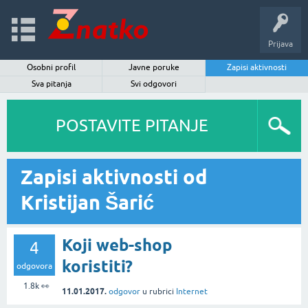
Prijava
Osobni profil
Javne poruke
Zapisi aktivnosti
Sva pitanja
Svi odgovori
POSTAVITE PITANJE
Zapisi aktivnosti od
Kristijan Šarić
Koji web-shop
4
koristiti?
odgovora
1.8k
👀
11.01.2017.
odgovor
u rubrici
Internet