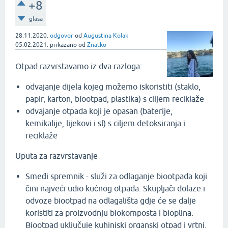
+8
glasa
28.11.2020.
odgovor
od
Augustina Kolak
05.02.2021.
prikazano
od
Znatko
Otpad razvrstavamo iz dva razloga:
odvajanje dijela kojeg možemo iskoristiti (staklo,
papir, karton, biootpad, plastika) s ciljem reciklaže
odvajanje otpada koji je opasan (baterije,
kemikalije, lijekovi i sl) s ciljem detoksiranja i
reciklaže
Uputa za razvrstavanje
Smeđi spremnik - služi za odlaganje biootpada koji
čini najveći udio kućnog otpada. Skupljači dolaze i
odvoze biootpad na odlagališta gdje će se dalje
koristiti za proizvodnju biokomposta i bioplina.
Biootpad uključuje kuhinjski organski otpad i vrtni,