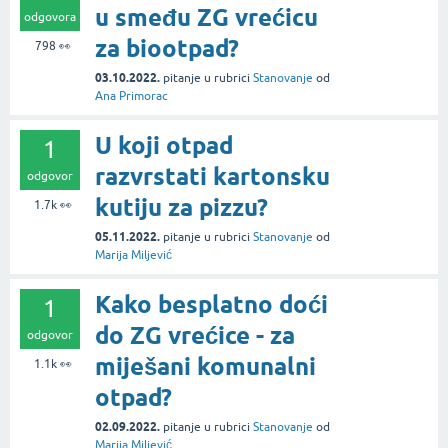
u smeđu ZG vrećicu
odgovora
za biootpad?
798
👀
03.10.2022.
pitanje
u rubrici
Stanovanje
od
Ana Primorac
U koji otpad
1
razvrstati kartonsku
odgovor
kutiju za pizzu?
1.7k
👀
05.11.2022.
pitanje
u rubrici
Stanovanje
od
Marija Miljević
Kako besplatno doći
1
do ZG vrećice - za
odgovor
miješani komunalni
1.1k
👀
otpad?
02.09.2022.
pitanje
u rubrici
Stanovanje
od
Marija Miljević