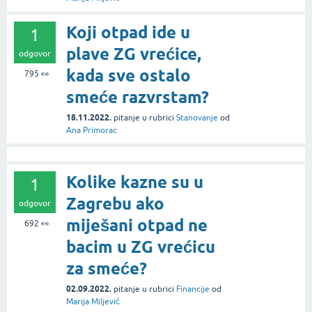
Koji otpad ide u
1
plave ZG vrećice,
odgovor
kada sve ostalo
795
👀
smeće razvrstam?
18.11.2022.
pitanje
u rubrici
Stanovanje
od
Ana Primorac
Kolike kazne su u
1
Zagrebu ako
odgovor
miješani otpad ne
692
👀
bacim u ZG vrećicu
za smeće?
02.09.2022.
pitanje
u rubrici
Financije
od
Marija Miljević