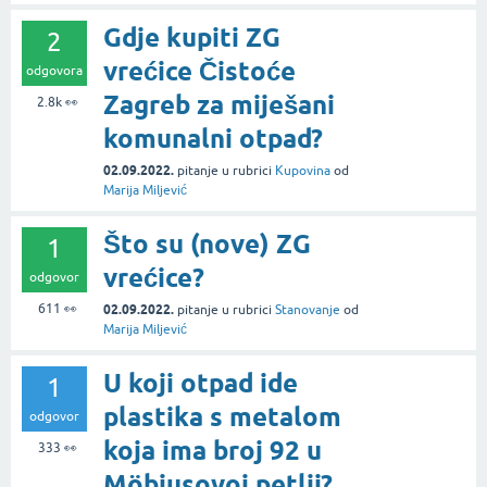
Gdje kupiti ZG
2
vrećice Čistoće
odgovora
Zagreb za miješani
2.8k
👀
komunalni otpad?
02.09.2022.
pitanje
u rubrici
Kupovina
od
Marija Miljević
Što su (nove) ZG
1
vrećice?
odgovor
611
👀
02.09.2022.
pitanje
u rubrici
Stanovanje
od
Marija Miljević
U koji otpad ide
1
plastika s metalom
odgovor
koja ima broj 92 u
333
👀
Möbiusovoj petlji?