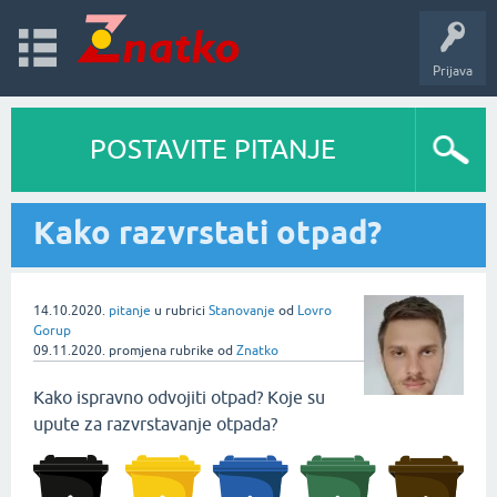
Prijava
POSTAVITE PITANJE
Kako razvrstati otpad?
14.10.2020.
pitanje
u rubrici
Stanovanje
od
Lovro
Gorup
09.11.2020.
promjena rubrike
od
Znatko
Kako ispravno odvojiti otpad? Koje su
upute za razvrstavanje otpada?