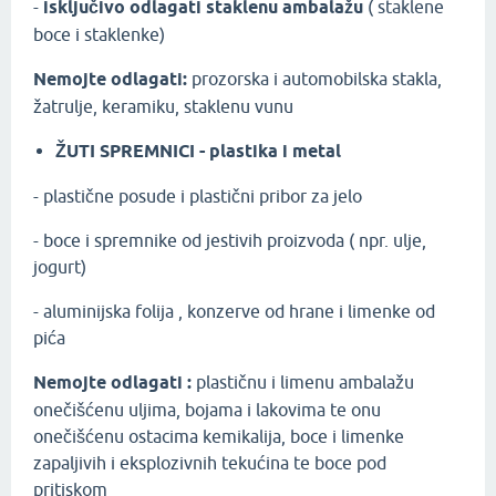
​-
isključivo odlagati staklenu ambalažu
( staklene
boce i staklenke)
Nemojte odlagati:
prozorska i automobilska stakla,
žatrulje, keramiku, staklenu vunu
ŽUTI SPREMNICI - plastika i metal
​- plastične posude i plastični pribor za jelo
- boce i spremnike od jestivih proizvoda ( npr. ulje,
jogurt)
- aluminijska folija , konzerve od hrane i limenke od
pića
Nemojte odlagati :
plastičnu i limenu ambalažu
onečišćenu uljima, bojama i lakovima te onu
onečišćenu ostacima kemikalija, boce i limenke
zapaljivih i eksplozivnih tekućina te boce pod
pritiskom