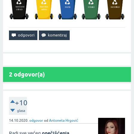
2
odgovor(a)
+10
glasa
14.10.2020.
odgovor
od
Antoneta Hrgović
Radi sve većeg
onečišćenja