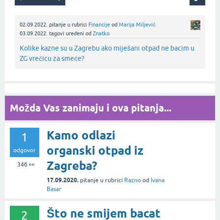
02.09.2022.
pitanje
u rubrici
Financije
od
Marija Miljević
03.09.2022.
tagovi uređeni
od
Znatko
Kolike kazne su u Zagrebu ako miješani otpad ne bacim u
ZG vrećicu za smeće?
Možda Vas zanimaju i ova pitanja...
Kamo odlazi
1
organski otpad iz
odgovor
Zagreba?
346
👀
17.09.2020.
pitanje
u rubrici
Razno
od
Ivana
Basar
Što ne smijem bacat
2