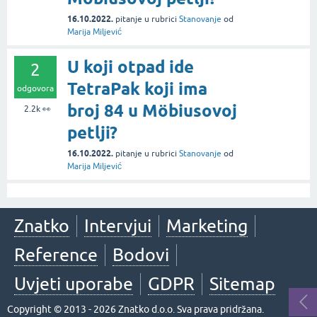
16.10.2022.
pitanje
u rubrici
Stanovanje
od
Marija Miljević
U koji otpad ide
2
TetraPak koji ima
odgovora
broj 84 u Möbiusovoj
2.2k
👀
petlji?
16.10.2022.
pitanje
u rubrici
Stanovanje
od
Marija Miljević
Znatko
Intervjui
Marketing
Reference
Bodovi
Uvjeti uporabe
GDPR
Sitemap
Copyright © 2013 - 2026 Znatko d.o.o. Sva prava pridržana.