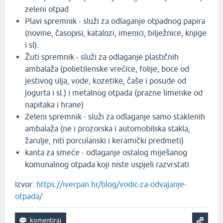
zeleni otpad
Plavi spremnik - služi za odlaganje otpadnog papira
(novine, časopisi, katalozi, imenici, bilježnice, knjige
i sl).
Žuti spremnik - služi za odlaganje plastičnih
ambalaža (polietilenske vrećice, folije, boce od
jestivog ulja, vode, kozetike, čaše i posude od
jogurta i sl.) i metalnog otpada (prazne limenke od
napitaka i hrane)
Zeleni spremnik - služi za odlaganje samo staklenih
ambalaža (ne i prozorska i automobilska stakla,
žarulje, niti porculanski i keramički predmeti)
kanta za smeće - odlaganje ostalog miješanog
komunalnog otpada koji niste uspjeli razvrstati
Izvor:
https://iverpan.hr/blog/vodic-za-odvajanje-
otpada/