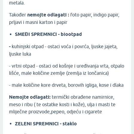
metala.
Također
nemojte odlagati :
foto papir, indigo papir,
prljavi i masni karton i papir
SMEĐI SPREMNICI - biootpad
-
kuhinjski otpad - ostaci voća i povrća, ljuske jajeta,
ljuske luka
- vrtni otpad - ostaci od košnje i uređivanja vrta, otpalo
lišće, male količine zemlje (zemlja iz lončanica)
- male količine kore drveta, borovih igliga, kose i dlaka
Nemojte odlagati:
termički obrađene namirnice,
meso i ribu ( te ostatke kosti i kože), ulja i masti te
mliječne proizvode,pepeo, odjeću i cigarete
ZELENI SPREMNICI - staklo