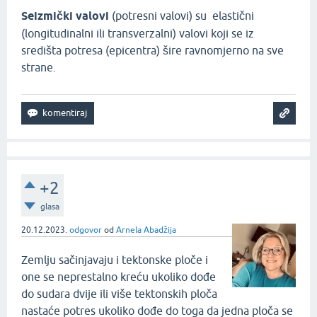
Seizmički valovi
(potresni valovi) su elastični
(longitudinalni ili transverzalni) valovi koji se iz
središta potresa (epicentra) šire ravnomjerno na sve
strane.
+2
glasa
20.12.2023.
odgovor
od
Arnela Abadžija
Zemlju sačinjavaju i tektonske ploče i
one se neprestalno kreću ukoliko dođe
do sudara dvije ili više tektonskih ploča
nastaće potres ukoliko dođe do toga da jedna ploča se