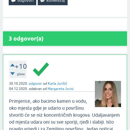
3
odgovor(a)
+10
glasa
30.10.2020.
odgovor
od
Karla Jurišić
04.12.2020.
odabran
od
Margareta Jurisi
Primjerice, ako bacimo kamen u vodu,
oko mjesta gdje je udario u površinu
stvoriti će se niz koncentričnih krugova. Udaljavanjem
od mjesta udara oni su sve sporiji, rjeđi i slabiji. Isto
pravilo vrijedi i za Zemljinu površinu. Jedan poticaj