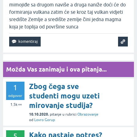
mimojiđe sa drugom naviše a druga naniže doći će do
formiranja vulkana zatim će se kroz taj vulkan vidjeti
središte Zemlje a središte zemlje čini jedna magma
koja je toplija od površine sunca
Možda Vas zanimaju i ova pitanja...
Zbog čega sve
1
studenti mogu uzeti
odgovor
mirovanje studija?
1.5k
👀
10.10.2020.
pitanje
u rubrici
Obrazovanje
od
Lovro Gorup
Kako nastaje potres?
5