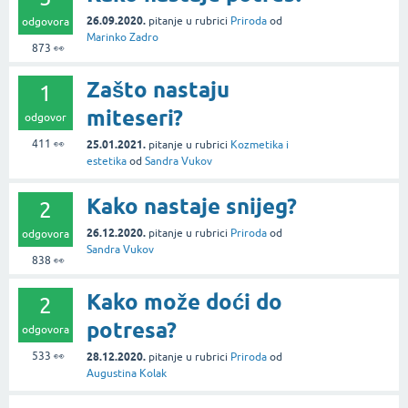
26.09.2020.
pitanje
u rubrici
Priroda
od
odgovora
Marinko Zadro
873
👀
Zašto nastaju
1
miteseri?
odgovor
411
👀
25.01.2021.
pitanje
u rubrici
Kozmetika i
estetika
od
Sandra Vukov
Kako nastaje snijeg?
2
26.12.2020.
pitanje
u rubrici
Priroda
od
odgovora
Sandra Vukov
838
👀
Kako može doći do
2
potresa?
odgovora
533
👀
28.12.2020.
pitanje
u rubrici
Priroda
od
Augustina Kolak