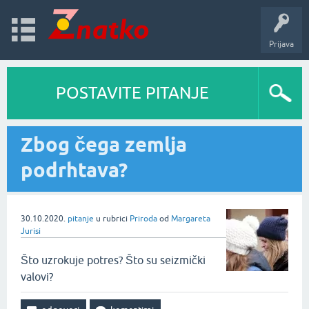
Prijava
POSTAVITE PITANJE
Zbog čega zemlja
podrhtava?
30.10.2020.
pitanje
u rubrici
Priroda
od
Margareta
Jurisi
Što uzrokuje potres? Što su seizmički
valovi?