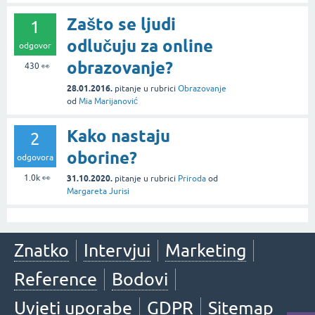
Zašto se ljudi
1
odlučuju za online
odgovor
obrazovanje?
430
👀
28.01.2016.
pitanje
u rubrici
Obrazovanje
od
Mia Marijanović
Kako nastaju
2
oborine?
odgovora
1.0k
👀
31.10.2020.
pitanje
u rubrici
Priroda
od
Margareta Jurisi
Znatko
Intervjui
Marketing
Reference
Bodovi
Uvjeti uporabe
GDPR
Sitemap