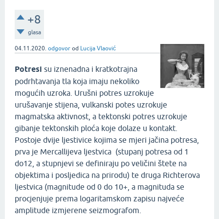
+8
glasa
04.11.2020.
odgovor
od
Lucija Vlaović
Potresi
su iznenadna i kratkotrajna
podrhtavanja tla koja imaju nekoliko
mogućih uzroka. Urušni potres uzrokuje
urušavanje stijena, vulkanski potes uzrokuje
magmatska aktivnost, a tektonski potres uzrokuje
gibanje tektonskih ploća koje dolaze u kontakt.
Postoje dvije ljestivice kojima se mjeri jačina potresa,
prva je Mercallijeva ljestvica (stupanj potresa od 1
do12, a stupnjevi se definiraju po veličini štete na
objektima i posljedica na prirodu) te druga Richterova
ljestvica (magnitude od 0 do 10+, a magnituda se
procjenjuje prema logaritamskom zapisu najveće
amplitude izmjerene seizmografom.