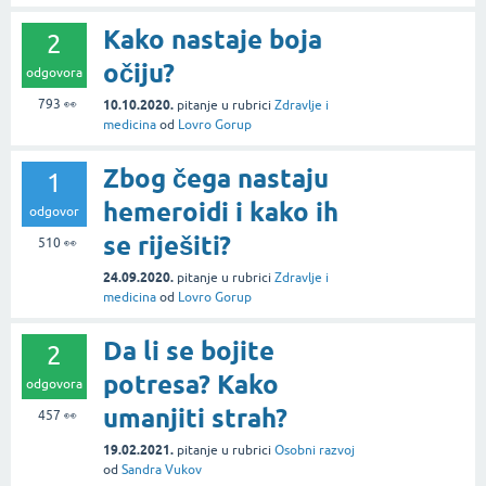
Kako nastaje boja
2
očiju?
odgovora
793
👀
10.10.2020.
pitanje
u rubrici
Zdravlje i
medicina
od
Lovro Gorup
Zbog čega nastaju
1
hemeroidi i kako ih
odgovor
se riješiti?
510
👀
24.09.2020.
pitanje
u rubrici
Zdravlje i
medicina
od
Lovro Gorup
Da li se bojite
2
potresa? Kako
odgovora
umanjiti strah?
457
👀
19.02.2021.
pitanje
u rubrici
Osobni razvoj
od
Sandra Vukov