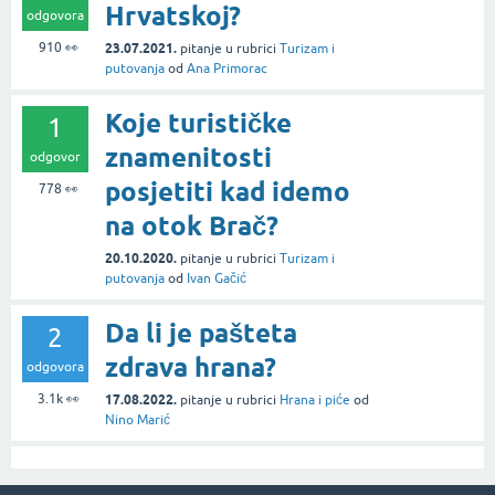
Hrvatskoj?
odgovora
910
👀
23.07.2021.
pitanje
u rubrici
Turizam i
putovanja
od
Ana Primorac
Koje turističke
1
znamenitosti
odgovor
posjetiti kad idemo
778
👀
na otok Brač?
20.10.2020.
pitanje
u rubrici
Turizam i
putovanja
od
Ivan Gačić
Da li je pašteta
2
zdrava hrana?
odgovora
3.1k
👀
17.08.2022.
pitanje
u rubrici
Hrana i piće
od
Nino Marić