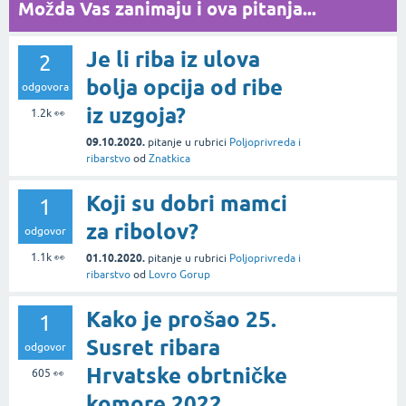
Možda Vas zanimaju i ova pitanja...
Je li riba iz ulova
2
bolja opcija od ribe
odgovora
iz uzgoja?
1.2k
👀
09.10.2020.
pitanje
u rubrici
Poljoprivreda i
ribarstvo
od
Znatkica
Koji su dobri mamci
1
za ribolov?
odgovor
1.1k
👀
01.10.2020.
pitanje
u rubrici
Poljoprivreda i
ribarstvo
od
Lovro Gorup
Kako je prošao 25.
1
Susret ribara
odgovor
Hrvatske obrtničke
605
👀
komore 2022.