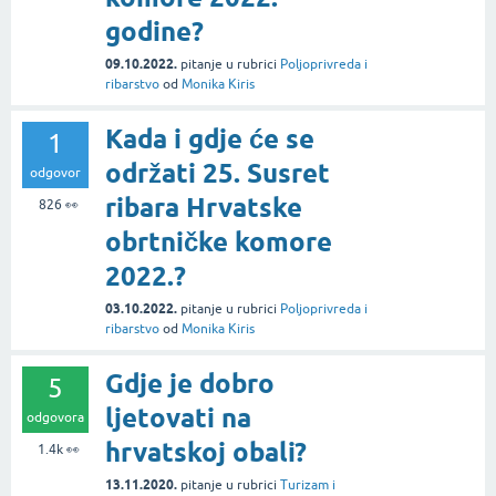
godine?
09.10.2022.
pitanje
u rubrici
Poljoprivreda i
ribarstvo
od
Monika Kiris
Kada i gdje će se
1
održati 25. Susret
odgovor
ribara Hrvatske
826
👀
obrtničke komore
2022.?
03.10.2022.
pitanje
u rubrici
Poljoprivreda i
ribarstvo
od
Monika Kiris
Gdje je dobro
5
ljetovati na
odgovora
hrvatskoj obali?
1.4k
👀
13.11.2020.
pitanje
u rubrici
Turizam i