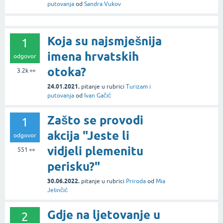
putovanja
od
Sandra Vukov
Koja su najsmješnija
1
imena hrvatskih
odgovor
otoka?
3.2k
👀
24.01.2021.
pitanje
u rubrici
Turizam i
putovanja
od
Ivan Gačić
Zašto se provodi
1
akcija "Jeste li
odgovor
vidjeli plemenitu
551
👀
perisku?"
30.06.2022.
pitanje
u rubrici
Priroda
od
Mia
Jelinčić
Gdje na ljetovanje u
2