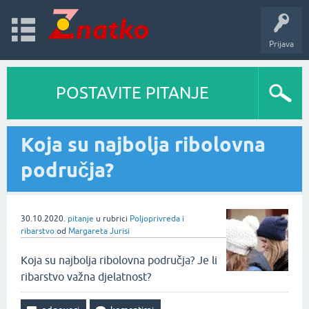
Prijava
POSTAVITE PITANJE
Koja su najbolja ribolovna
područja?
30.10.2020.
pitanje
u rubrici
Poljoprivreda i
ribarstvo
od
Margareta Jurisi
Koja su najbolja ribolovna područja? Je li
ribarstvo važna djelatnost?