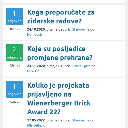
Koga preporučate za
1
zidarske radove?
odgovor
827
👀
24.10.2020.
pitanje
u rubrici
Stanovanje
od
Ivan Gačić
Koje su posljedice
2
promjene prehrane?
odgovora
391
👀
23.11.2020.
pitanje
u rubrici
Hrana i piće
od
Lara Tić
Koliko je projekata
1
prijavljeno na
odgovor
Wienerberger Brick
546
👀
Award 22?
17.05.2022.
pitanje
u rubrici
Stanovanje
od
Mia Jelinčić