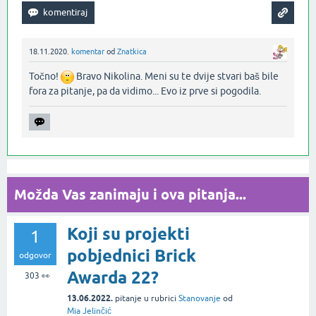
18.11.2020.
komentar
od
Znatkica
Točno!
Bravo Nikolina. Meni su te dvije stvari baš bile
fora za pitanje, pa da vidimo... Evo iz prve si pogodila.‌
Možda Vas zanimaju i ova pitanja...
Koji su projekti
1
pobjednici Brick
odgovor
Awarda 22?
303
👀
13.06.2022.
pitanje
u rubrici
Stanovanje
od
Mia Jelinčić