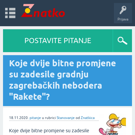
Prijava
POSTAVITE PITANJE
Koje dvije bitne promjene
su zadesile gradnju
zagrebačkih nebodera
"Rakete"?
18.11.2020.
pitanje
u rubrici
Stanovanje
od
Znatkica
Koje dvije bitne promjene su zadesile