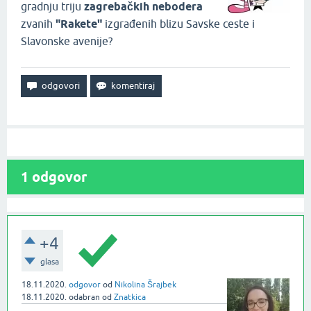
gradnju triju
zagrebačkih nebodera
zvanih
"Rakete"
izgrađenih blizu Savske ceste i
Slavonske avenije?
1
odgovor
+4
glasa
18.11.2020.
odgovor
od
Nikolina Šrajbek
18.11.2020.
odabran
od
Znatkica