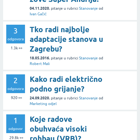
04.11.2020.
pitanje
u rubrici
Stanovanje
od
Ivan Gačić
Tko radi najbolje
3
adaptacije stanova u
odgovora
Zagrebu?
1.3k
👀
18.05.2016.
pitanje
u rubrici
Stanovanje
od
Robert Mali
Kako radi električno
2
podno grijanje?
odgovora
920
👀
24.09.2020.
pitanje
u rubrici
Stanovanje
od
Marketing odjel
Koje radove
1
obuhvaća visoki
odgovor
rohbau (VRB)?
29.8k
👀