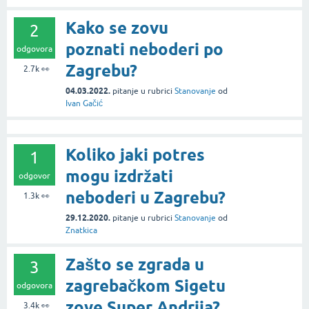
Kako se zovu
2
poznati neboderi po
odgovora
Zagrebu?
2.7k
👀
04.03.2022.
pitanje
u rubrici
Stanovanje
od
Ivan Gačić
Koliko jaki potres
1
mogu izdržati
odgovor
neboderi u Zagrebu?
1.3k
👀
29.12.2020.
pitanje
u rubrici
Stanovanje
od
Znatkica
Zašto se zgrada u
3
zagrebačkom Sigetu
odgovora
zove Super Andrija?
3.4k
👀