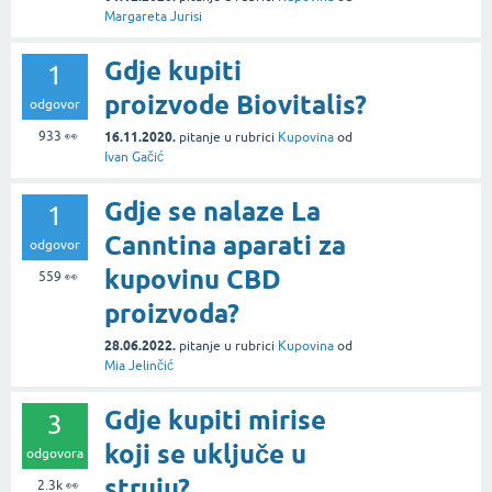
Margareta Jurisi
Gdje kupiti
1
proizvode Biovitalis?
odgovor
933
👀
16.11.2020.
pitanje
u rubrici
Kupovina
od
Ivan Gačić
Gdje se nalaze La
1
Canntina aparati za
odgovor
kupovinu CBD
559
👀
proizvoda?
28.06.2022.
pitanje
u rubrici
Kupovina
od
Mia Jelinčić
Gdje kupiti mirise
3
koji se uključe u
odgovora
struju?
2.3k
👀