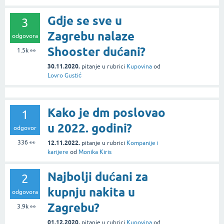
Gdje se sve u
3
Zagrebu nalaze
odgovora
Shooster dućani?
1.5k
👀
30.11.2020.
pitanje
u rubrici
Kupovina
od
Lovro Gustić
Kako je dm poslovao
1
u 2022. godini?
odgovor
336
👀
12.11.2022.
pitanje
u rubrici
Kompanije i
karijere
od
Monika Kiris
Najbolji dućani za
2
kupnju nakita u
odgovora
Zagrebu?
3.9k
👀
01.12.2020.
pitanje
u rubrici
Kupovina
od