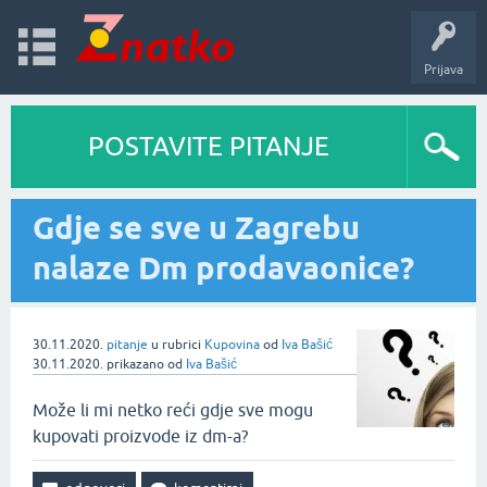
Prijava
POSTAVITE PITANJE
Gdje se sve u Zagrebu
nalaze Dm prodavaonice?
30.11.2020.
pitanje
u rubrici
Kupovina
od
Iva Bašić
30.11.2020.
prikazano
od
Iva Bašić
Može li mi netko reći gdje sve mogu
kupovati proizvode iz dm-a?