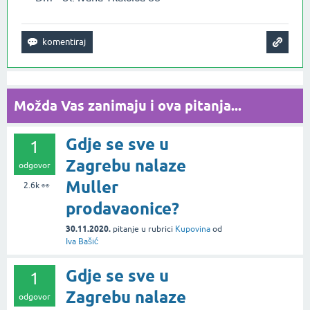
Možda Vas zanimaju i ova pitanja...
Gdje se sve u
1
Zagrebu nalaze
odgovor
Muller
2.6k
👀
prodavaonice?
30.11.2020.
pitanje
u rubrici
Kupovina
od
Iva Bašić
Gdje se sve u
1
Zagrebu nalaze
odgovor