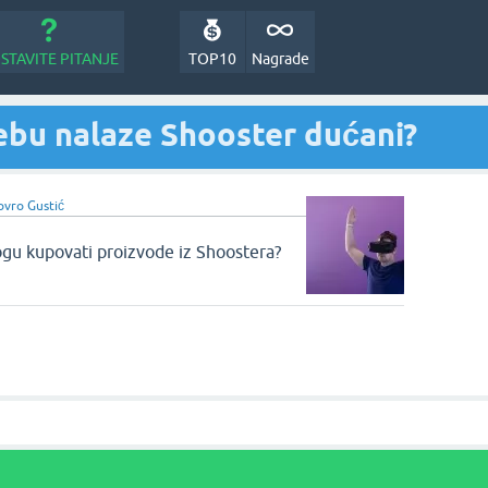
STAVITE PITANJE
TOP10
Nagrade
ebu nalaze Shooster dućani?
ovro Gustić
ogu kupovati proizvode iz Shoostera?