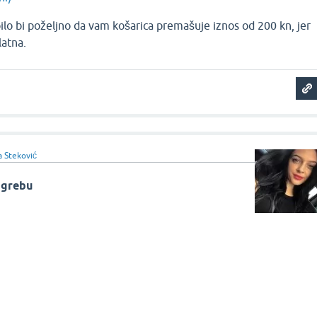
ilo bi poželjno da vam košarica premašuje iznos od 200 kn, jer
latna.
a Steković
agrebu