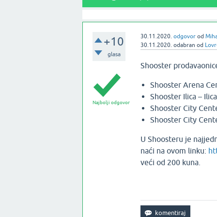
30.11.2020.
odgovor
od
Miha
+10
30.11.2020.
odabran
od
Lovr
glasa
Shooster prodavaonice
Shooster Arena Cen
Shooster Ilica – Ilic
Najbolji odgovor
Shooster City Cent
Shooster City Cente
U Shoosteru je najjed
naći na ovom linku:
ht
veći od 200 kuna.