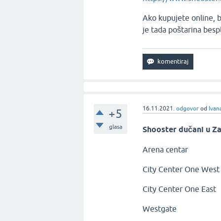
Ako kupujete online, b
je tada poštarina besp
16.11.2021.
odgovor
od
Ivan
+5
glasa
Shooster dučani u Z
Arena centar
City Center One West
City Center One East
Westgate