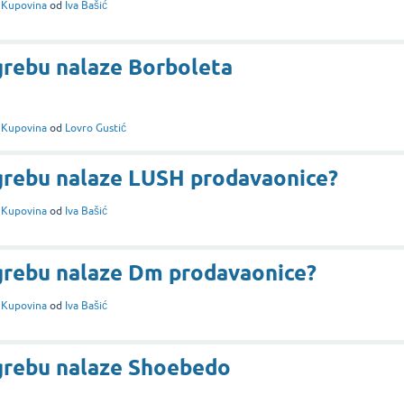
i
Kupovina
od
Iva Bašić
grebu nalaze Borboleta
i
Kupovina
od
Lovro Gustić
agrebu nalaze LUSH prodavaonice?
i
Kupovina
od
Iva Bašić
agrebu nalaze Dm prodavaonice?
i
Kupovina
od
Iva Bašić
agrebu nalaze Shoebedo