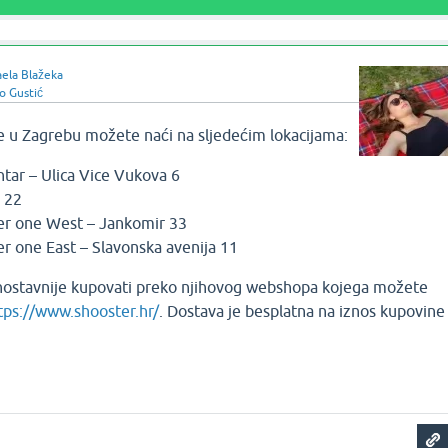
ela Blažeka
o Gustić
 u Zagrebu možete naći na sljedećim lokacijama:
tar – Ulica Vice Vukova 6
a 22
er one West – Jankomir 33
r one East – Slavonska avenija 11
nostavnije kupovati preko njihovog webshopa kojega možete
tps://www.shooster.hr/
. Dostava je besplatna na iznos kupovine