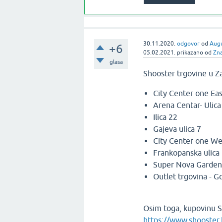
30.11.2020.
odgovor
od
Augu
+6
05.02.2021.
prikazano
od
Zn
glasa
Shooster trgovine u Z
City Center one Eas
Arena Centar- Ulic
Ilica 22
Gajeva ulica 7
City Center one We
Frankopanska ulica
Super Nova Garden 
Outlet trgovina - G
Osim toga, kupovinu S
https://www.shooster.