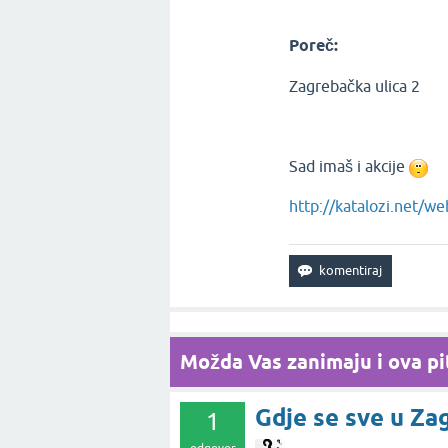
Poreč:
Zagrebačka ulica 2
Sad imaš i akcije
http://katalozi.net/w
Možda Vas zanimaju i ova pit
Gdje se sve u Za
1