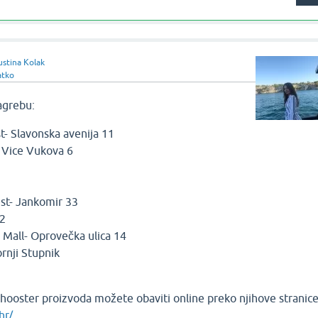
stina Kolak
atko
agrebu:
t- Slavonska avenija 11
a Vice Vukova 6
st- Jankomir 33
 2
Mall- Oprovečka ulica 14
ornji Stupnik
hooster proizvoda možete obaviti online preko njihove stranic
hr/