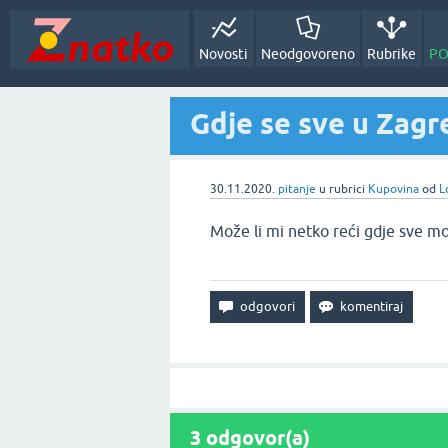
Novosti
Neodgovoreno
Rubrike
PO
Gdje se sve u Zagr
30.11.2020.
pitanje
u rubrici
Kupovina
od
L
Može li mi netko reći gdje sve m
3
odgovor(a)