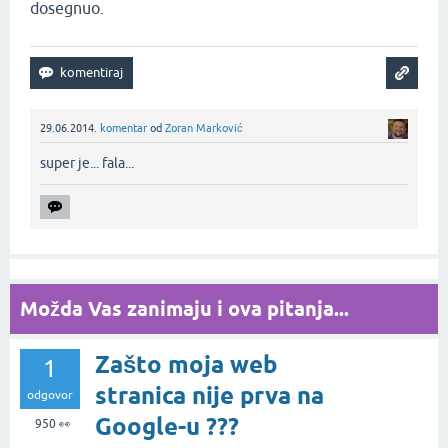
dosegnuo.
29.06.2014.
komentar
od
Zoran Marković
super je... fala...‌
Možda Vas zanimaju i ova pitanja...
Zašto moja web
1
stranica nije prva na
odgovor
Google-u ???
950
👀