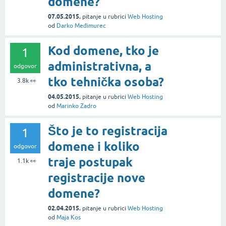
domene?
07.05.2015.
pitanje
u rubrici
Web Hosting
od
Darko Međimurec
Kod domene, tko je
1
administrativna, a
odgovor
tko tehnička osoba?
3.8k
👀
04.05.2015.
pitanje
u rubrici
Web Hosting
od
Marinko Zadro
Što je to registracija
1
domene i koliko
odgovor
traje postupak
1.1k
👀
registracije nove
domene?
02.04.2015.
pitanje
u rubrici
Web Hosting
od
Maja Kos