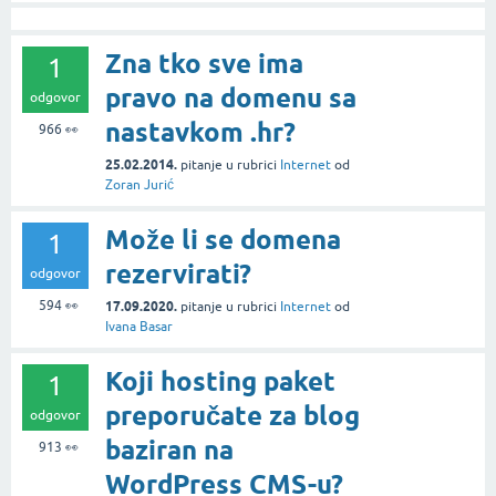
Zna tko sve ima
1
pravo na domenu sa
odgovor
nastavkom .hr?
966
👀
25.02.2014.
pitanje
u rubrici
Internet
od
Zoran Jurić
Može li se domena
1
rezervirati?
odgovor
594
👀
17.09.2020.
pitanje
u rubrici
Internet
od
Ivana Basar
Koji hosting paket
1
preporučate za blog
odgovor
baziran na
913
👀
WordPress CMS-u?