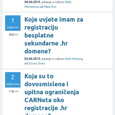
30.04.2015.
pitanje
u rubrici
Web
Marketing
od
Maja Kos
Koje uvjete imam za
1
registraciju
odgovor
besplatne
960
👀
sekundarne .hr
domene?
02.04.2015.
pitanje
u rubrici
Web Hosting
od
Goran Dren
Koja su to
2
dovosmislena i
odgovora
upitna ograničenja
1.8k
👀
CARNeta oko
registracije .hr