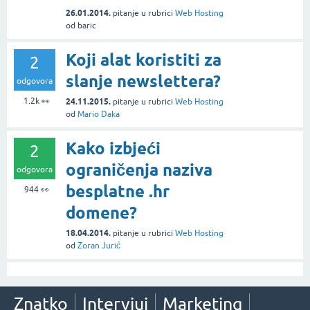
26.01.2014.
pitanje
u rubrici
Web Hosting
od
baric
Koji alat koristiti za
2
slanje newslettera?
odgovora
1.2k
👀
24.11.2015.
pitanje
u rubrici
Web Hosting
od
Mario Daka
Kako izbjeći
2
ograničenja naziva
odgovora
besplatne .hr
944
👀
domene?
18.04.2014.
pitanje
u rubrici
Web Hosting
od
Zoran Jurić
Znatko
Intervjui
Marketing