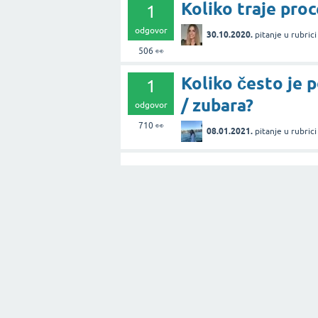
Koliko traje proc
1
odgovor
30.10.2020.
pitanje
u rubric
506
👀
Koliko često je 
1
/ zubara?
odgovor
710
👀
08.01.2021.
pitanje
u rubric