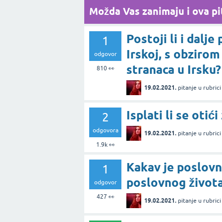
Možda Vas zanimaju i ova pit
Postoji li i dalj
1
Irskoj, s obzirom 
odgovor
stranaca u Irsku?
810
👀
19.02.2021.
pitanje
u rubric
Isplati li se otići
2
odgovora
19.02.2021.
pitanje
u rubric
1.9k
👀
Kakav je poslovn
1
poslovnog života
odgovor
427
👀
19.02.2021.
pitanje
u rubric