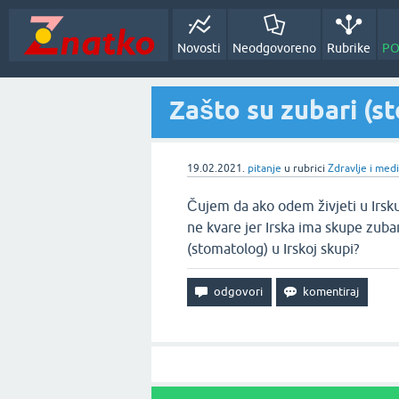
Novosti
Neodgovoreno
Rubrike
PO
Zašto su zubari (st
19.02.2021.
pitanje
u rubrici
Zdravlje i med
Čujem da ako odem živjeti u Irsk
ne kvare jer Irska ima skupe zub
(stomatolog) u Irskoj skupi?