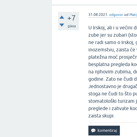
31.08.2021.
odgovor
od
Mati
+7
glasa
U Irskoj, ali i u većin
zube jer su zubari (st
ne radi samo o Irskoj,
inozemstvu, zaista će 
platežna moć prosječne
besplatna pregleda ko
na njihovim zubima, do
godine. Zato ne čudi d
Jednostavno je drugači
stoga ne čudi to što p
stomatološki turizam je
preglede i zahvate ko
zaista skupi.