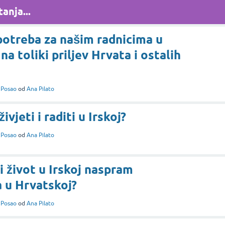
anja...
e potreba za našim radnicima u
na toliki priljev Hrvata i ostalih
i
Posao
od
Ana Pilato
 živjeti i raditi u Irskoj?
i
Posao
od
Ana Pilato
i život u Irskoj naspram
 u Hrvatskoj?
i
Posao
od
Ana Pilato