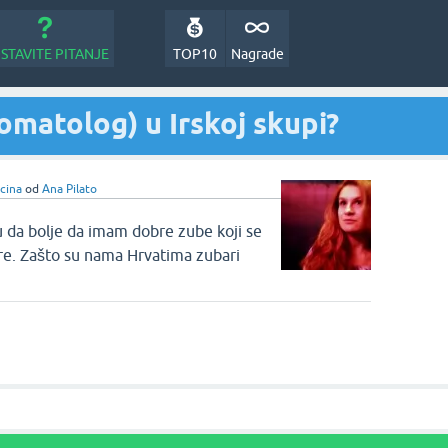
STAVITE PITANJE
TOP10
Nagrade
omatolog) u Irskoj skupi?
icina
od
Ana Pilato
u da bolje da imam dobre zube koji se
are. Zašto su nama Hrvatima zubari