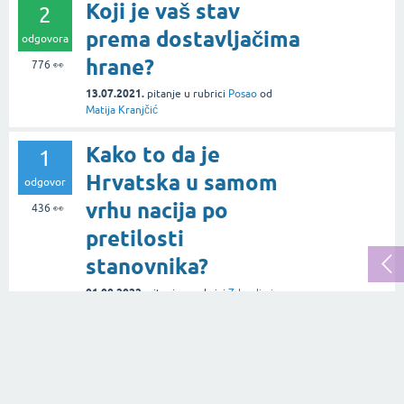
Koji je vaš stav
2
prema dostavljačima
odgovora
hrane?
776
👀
13.07.2021.
pitanje
u rubrici
Posao
od
Matija Kranjčić
Kako to da je
1
Hrvatska u samom
odgovor
vrhu nacija po
436
👀
pretilosti
stanovnika?
01.08.2022.
pitanje
u rubrici
Zdravlje i
medicina
od
Monika Kiris
Kako postati
1
šminker (gdje se
odgovor