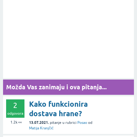
Možda Vas zanimaju i ova pitanja...
Kako funkcionira
2
dostava hrane?
odgovora
1.2k
👀
13.07.2021.
pitanje
u rubrici
Posao
od
Matija Kranjčić