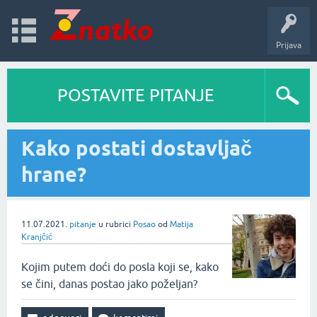
Prijava
POSTAVITE PITANJE
Kako postati dostavljač
hrane?
11.07.2021.
pitanje
u rubrici
Posao
od
Matija
Kranjčić
Kojim putem doći do posla koji se, kako
se čini, danas postao jako poželjan?