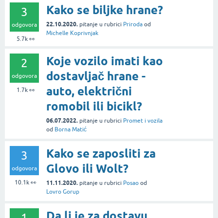
Kako se biljke hrane?
3
22.10.2020.
pitanje
u rubrici
Priroda
od
odgovora
Michelle Koprivnjak
5.7k
👀
Koje vozilo imati kao
2
dostavljač hrane -
odgovora
auto, električni
1.7k
👀
romobil ili bicikl?
06.07.2022.
pitanje
u rubrici
Promet i vozila
od
Borna Matić
Kako se zaposliti za
3
Glovo ili Wolt?
odgovora
10.1k
👀
11.11.2020.
pitanje
u rubrici
Posao
od
Lovro Gorup
Da li je za dostavu
1