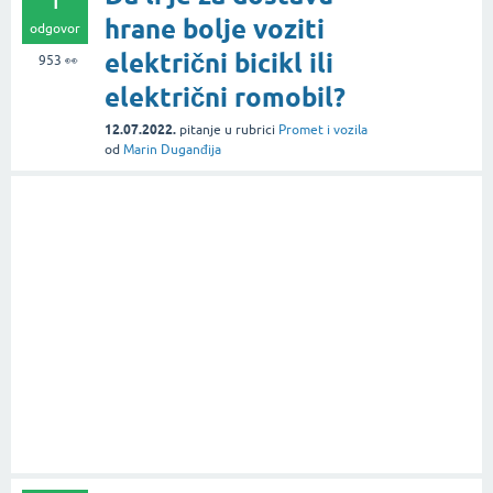
hrane bolje voziti
odgovor
električni bicikl ili
953
👀
električni romobil?
12.07.2022.
pitanje
u rubrici
Promet i vozila
od
Marin Duganđija