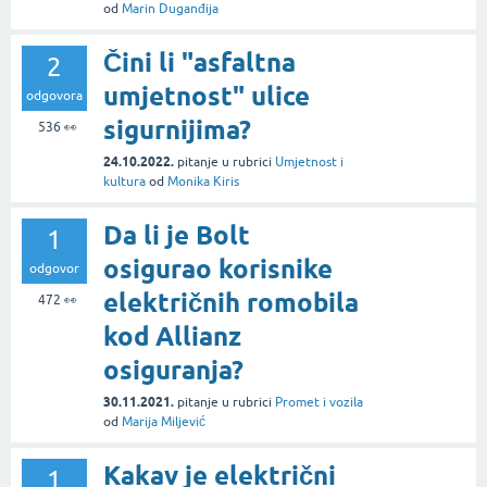
od
Marin Duganđija
Čini li "asfaltna
2
umjetnost" ulice
odgovora
sigurnijima?
536
👀
24.10.2022.
pitanje
u rubrici
Umjetnost i
kultura
od
Monika Kiris
Da li je Bolt
1
osigurao korisnike
odgovor
električnih romobila
472
👀
kod Allianz
osiguranja?
30.11.2021.
pitanje
u rubrici
Promet i vozila
od
Marija Miljević
Kakav je električni
1