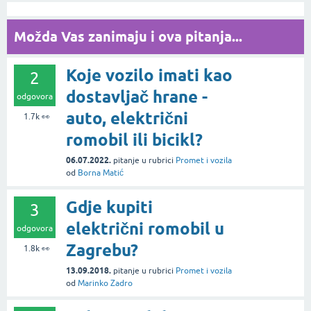
Možda Vas zanimaju i ova pitanja...
Koje vozilo imati kao
2
dostavljač hrane -
odgovora
auto, električni
1.7k
👀
romobil ili bicikl?
06.07.2022.
pitanje
u rubrici
Promet i vozila
od
Borna Matić
Gdje kupiti
3
električni romobil u
odgovora
Zagrebu?
1.8k
👀
13.09.2018.
pitanje
u rubrici
Promet i vozila
od
Marinko Zadro