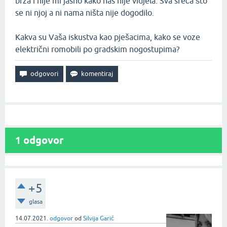
brza i nije mi jasno kako nas nije vidjela. Sva sreća što
se ni njoj a ni nama ništa nije dogodilo.
Kakva su Vaša iskustva kao pješacima, kako se voze
električni romobili po gradskim nogostupima?
1
odgovor
+5
glasa
14.07.2021.
odgovor
od
Silvija Garić