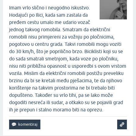
Imam vrlo slično i neugodno iskustvo.
Hodajući po Ilici, kada sam zastala da
pređem cestu umalo me udario vozač
jednog takvog romobila. Smatram da električni
romobili nisu primjereni za vožnju po pločnicima,
pogotovo u centru grada. Takvi romobili mogu voziti
do 30 km/h, što je poprilično brzo. Biciklisti koji su se
do sada smatrali smetnjom, kada voze po pločniku,
nisu niti približna opasnost u usporedbi s ovom vrstom
vozila. Mislim da električni romobili postižu preveliku
brzinu da bi se kretali među pješacima, te da njihovo
korištenje na takvim prostorima ne bi trebalo biti
dopušteno. Također su vrlo tihi, pa se lako može
dogoditi nesreća ili sudar, a otkako su se pojavili grad
ih je prepun i stalno moramo biti na oprezu.