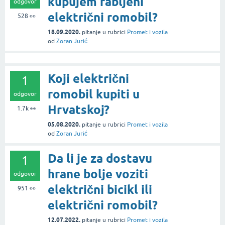
kupujem rabljeni
odgovor
električni romobil?
528
👀
18.09.2020.
pitanje
u rubrici
Promet i vozila
od
Zoran Jurić
Koji električni
1
romobil kupiti u
odgovor
Hrvatskoj?
1.7k
👀
05.08.2020.
pitanje
u rubrici
Promet i vozila
od
Zoran Jurić
Da li je za dostavu
1
hrane bolje voziti
odgovor
električni bicikl ili
951
👀
električni romobil?
12.07.2022.
pitanje
u rubrici
Promet i vozila