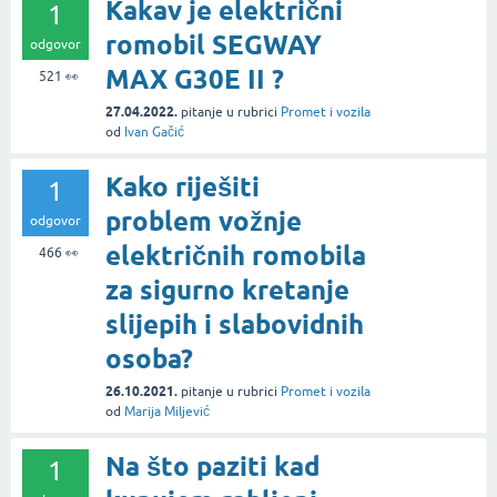
Kakav je električni
1
romobil SEGWAY
odgovor
MAX G30E II ?
521
👀
27.04.2022.
pitanje
u rubrici
Promet i vozila
od
Ivan Gačić
Kako riješiti
1
problem vožnje
odgovor
električnih romobila
466
👀
za sigurno kretanje
slijepih i slabovidnih
osoba?
26.10.2021.
pitanje
u rubrici
Promet i vozila
od
Marija Miljević
Na što paziti kad
1