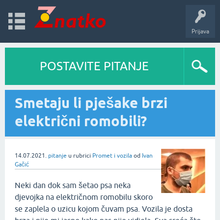
Prijava
POSTAVITE PITANJE
Smetaju li pješake brzi
električni romobili?
14.07.2021.
pitanje
u rubrici
Promet i vozila
od
Ivan
Gačić
Neki dan dok sam šetao psa neka
djevojka na električnom romobilu skoro
se zaplela o uzicu kojom čuvam psa. Vozila je dosta