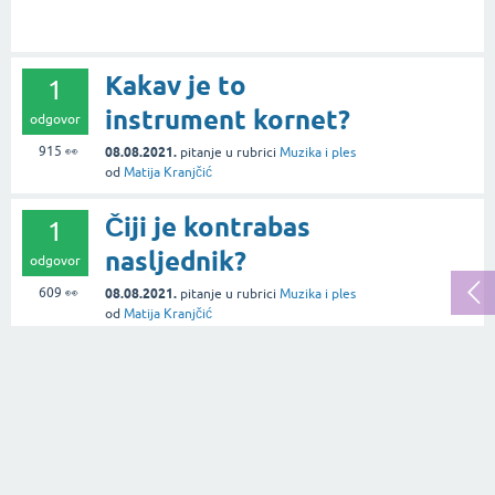
Kakav je to
1
instrument kornet?
odgovor
915
👀
08.08.2021.
pitanje
u rubrici
Muzika i ples
od
Matija Kranjčić
Čiji je kontrabas
1
nasljednik?
odgovor
609
👀
08.08.2021.
pitanje
u rubrici
Muzika i ples
od
Matija Kranjčić
Koja je razlika
1
između Eurosong i
odgovor
Eurovision
2.1k
👀
natjecanja za