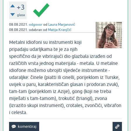
+3
glasa
08.08.2021.
odgovor
od
Laura Marjanović
08.08.2021.
odabran
od
Matija Kranjčić
Metalni idiofoni su instrumenti koji
pripadaju udarljkama te je za njih
specifično da je vibrirajući dio glazbala izrađen od
različitih vrsta jednog materijala - metala. U metalne
idiofone možemo ubrojiti sljedeće instrumente -
udaraljke: činele (piatti ili cinelli, porijeklom iz Turske,
uvijek u paru, karakterističan glasan i prodoran zvuk),
tam-tam (porijeklom iz Azije), gong (koji ne treba
miješati s tam-tamom), trokutić (triangl), zvona
(izrazito skupi instrument), crotales, zvončići, vibrafon
i celesta.