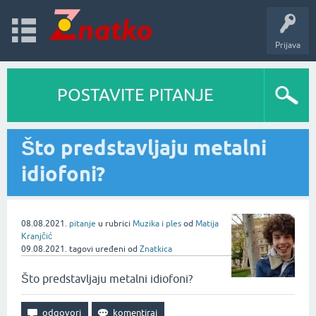
Prijava
POSTAVITE PITANJE
Što predstavljaju metalni
idiofoni?
08.08.2021.
pitanje
u rubrici
Muzika i ples
od
Matija
Kranjčić
09.08.2021.
tagovi uređeni
od
Znatkica
Što predstavljaju metalni idiofoni?