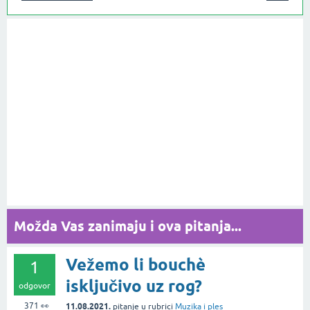
Možda Vas zanimaju i ova pitanja...
Vežemo li bouchè
1
isključivo uz rog?
odgovor
371
👀
11.08.2021.
pitanje
u rubrici
Muzika i ples