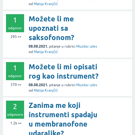
od
Matija Kranjčić
Možete li me
1
upoznati sa
odgovor
saksofonom?
295
👀
08.08.2021.
pitanje
u rubrici
Muzika i ples
od
Matija Kranjčić
Možete li mi opisati
1
rog kao instrument?
odgovor
570
👀
08.08.2021.
pitanje
u rubrici
Muzika i ples
od
Matija Kranjčić
Zanima me koji
2
instrumenti spadaju
odgovora
u membranofone
1.2k
👀
udaraljke?